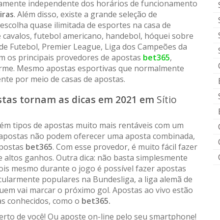
tamente independente dos horários de funcionamento
iras
. Além disso, existe a grande seleção de
escolha quase ilimitada de esportes na casa de
de cavalos, futebol americano, handebol, hóquei sobre
de Futebol, Premier League, Liga dos Campeões da
om os principais provedores de apostas
bet365
,
norme. Mesmo apostas esportivas que normalmente
ente por meio de casas de apostas.
stas tornam as dicas em 202
1
em
Sítio
bém tipos de apostas muito mais rentáveis com um
de apostas não podem oferecer uma aposta combinada,
apostas
bet365
. Com esse provedor, é muito fácil fazer
 altos ganhos. Outra dica: não basta simplesmente
ois mesmo durante o jogo é possível fazer apostas
ticularmente populares na Bundesliga, a liga alemã de
uem vai marcar o próximo gol. Apostas ao vivo estão
as conhecidos, como o
bet365.
rto de você! Ou aposte on-line pelo seu smartphone!