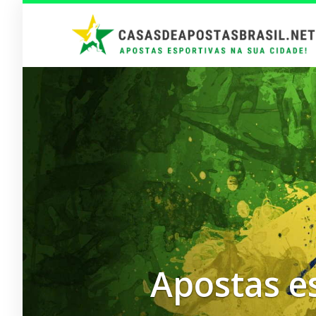
Skip
to
main
content
Apostas e