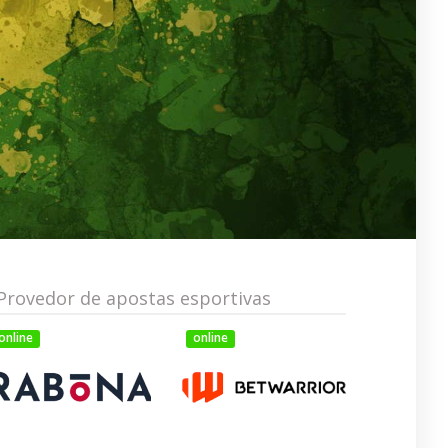
Provedor de apostas esportivas
online
online