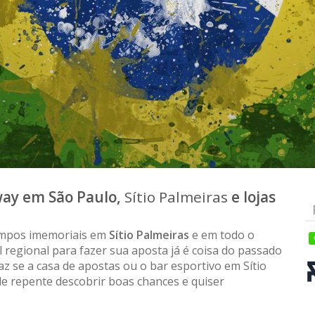
tway em
São Paulo,
Sítio Palmeiras
e lojas
tempos imemoriais em
Sítio Palmeiras
e em todo o
ial regional para fazer sua aposta já é coisa do passado
az se a casa de apostas ou o bar esportivo em Sítio
de repente descobrir boas chances e quiser