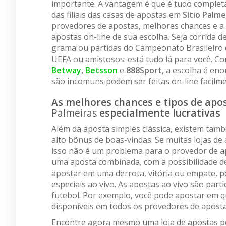
importante. A vantagem é que é tudo comple
das filiais das casas de apostas em
Sítio Palme
provedores de apostas, melhores chances e a 
apostas on-line de sua escolha. Seja corrida 
grama ou partidas do Campeonato Brasileiro 
UEFA ou amistosos: está tudo lá para você. C
Betway
,
Betsson
e
888Sport
, a escolha é e
são incomuns podem ser feitas on-line facilm
As melhores chances e tipos de apo
Palmeiras
especialmente lucrativas
Além da aposta simples clássica, existem tam
alto bônus de boas-vindas. Se muitas lojas 
isso não é um problema para o provedor de 
uma aposta combinada, com a possibilidade de
apostar em uma derrota, vitória ou empate, p
especiais ao vivo. As apostas ao vivo são par
futebol. Por exemplo, você pode apostar em q
disponíveis em todos os provedores de apost
Encontre agora mesmo uma loja de apostas pe