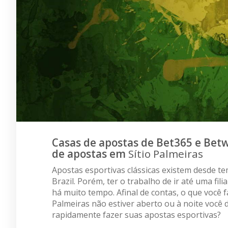
Casas de apostas de Bet365 e Be
de apostas em
Sítio Palmeiras
Apostas esportivas clássicas existem desde 
Brazil. Porém, ter o trabalho de ir até uma fil
há muito tempo. Afinal de contas, o que você f
Palmeiras não estiver aberto ou à noite você 
rapidamente fazer suas apostas esportivas?