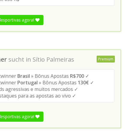
esportivas agora!
ner
sucht in
Sítio Palmeiras
Premium
twinner
Brasil
» Bônus Apostas
R$700
✓
twinner
Portugal
» Bônus Apostas
130€
✓
ds agressivas e muitos mercados ✓
taques para as apostas ao vivo ✓
esportivas agora!