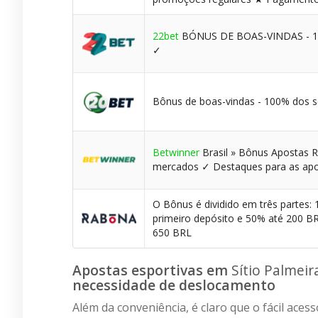
22bet
BÓNUS DE BOAS-VINDAS - 10
✓
Bônus de boas-vindas - 100% dos 
Betwinner
Brasil » Bônus Apostas 
mercados ✓ Destaques para as apo
O Bônus é dividido em três partes:
primeiro depósito e 50% até 200 BR
650 BRL
Apostas esportivas em
Sítio Palmei
necessidade de deslocamento
Além da conveniência, é claro que o fácil ace