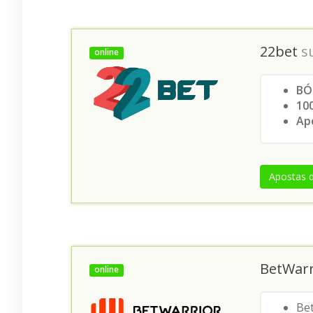
22bet
s
online
BÓ
10
Ap
Apostas d
BetWarr
online
Bet