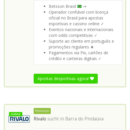
Betsson Brasil
⇒
Operador confiável com licença
oficial no Brasil para apostas
esportivas e cassino online ✓
Eventos nacionais e internacionais
com odds competitivas ✓
Suporte ao cliente em português e
promoções regulares ★
Pagamentos via Pix, cartões de
crédito e carteiras digitais ✓
Apostas desportivas agora!
Premium
online
Rivalo
sucht in
Barra do Pindaúva