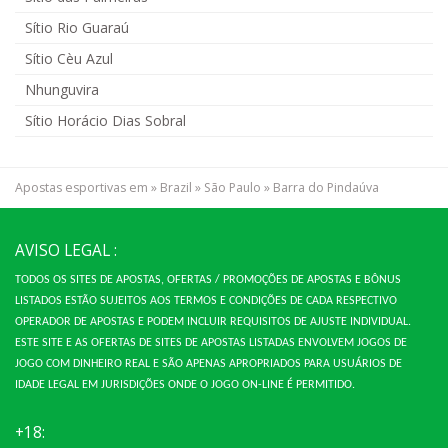
Sítio Rio Guaraú
Sítio Cèu Azul
Nhunguvira
Sítio Horácio Dias Sobral
Apostas esportivas em
»
Brazil
»
São Paulo
»
Barra do Pindaúva
AVISO LEGAL :
TODOS OS SITES DE APOSTAS, OFERTAS / PROMOÇÕES DE APOSTAS E BÔNUS
LISTADOS ESTÃO SUJEITOS AOS TERMOS E CONDIÇÕES DE CADA RESPECTIVO
OPERADOR DE APOSTAS E PODEM INCLUIR REQUISITOS DE AJUSTE INDIVIDUAL.
ESTE SITE E AS OFERTAS DE SITES DE APOSTAS LISTADAS ENVOLVEM JOGOS DE
JOGO COM DINHEIRO REAL E SÃO APENAS APROPRIADOS PARA USUÁRIOS DE
IDADE LEGAL EM JURISDIÇÕES ONDE O JOGO ON-LINE É PERMITIDO.
+18: