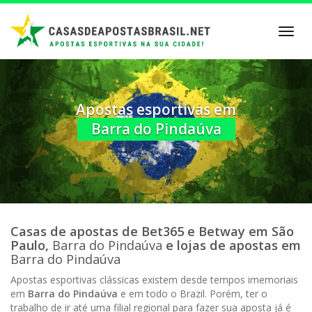
Skip
to
Toggl
main
navig
content
Apostas esportivas em
Barra do Pindaúva
Casas de apostas de Bet365 e Betway em
São
Paulo,
Barra do Pindaúva
e lojas de apostas em
Barra do Pindaúva
Apostas esportivas clássicas existem desde tempos imemoriais
em
Barra do Pindaúva
e em todo o Brazil. Porém, ter o
trabalho de ir até uma filial regional para fazer sua aposta já é