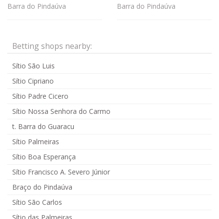
Barra do Pindaúva
Barra do Pindaúva
Betting shops nearby:
Sítio São Luis
Sítio Cipriano
Sítio Padre Cicero
Sítio Nossa Senhora do Carmo
t. Barra do Guaracu
Sítio Palmeiras
Sítio Boa Esperança
Sítio Francisco A. Severo Júnior
Braço do Pindaúva
Sítio São Carlos
Sítio das Palmeiras