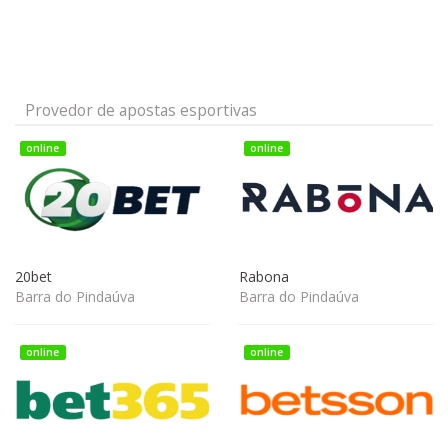
Provedor de apostas esportivas
online
online
20bet
Rabona
Barra do Pindaúva
Barra do Pindaúva
online
online