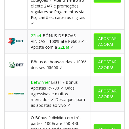
cotações ✓ Atendimento ao
cliente 24/7 e promoções
regulares ★ Pagamentos via
Pix, cartões, carteiras digitais
✓
22bet
BÓNUS DE BOAS-
APOSTAR
VINDAS - 100% até R$600 ✓ -
AGORA!
Aposte com a
22Bet
✓
Bônus de boas-vindas - 100%
APOSTAR
dos ses R$600 ✓
AGORA!
Betwinner
Brasil » Bônus
Apostas R$700 ✓ Odds
APOSTAR
agressivas e muitos
AGORA!
mercados ✓ Destaques para
as apostas ao vivo ✓
O Bônus é dividido em três
partes: 100% até 250 BRL