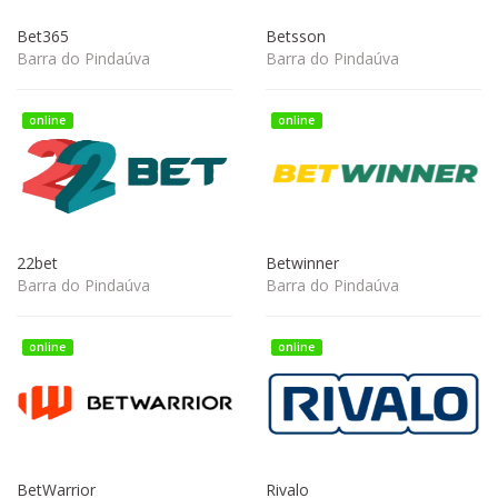
Bet365
Betsson
Barra do Pindaúva
Barra do Pindaúva
online
online
22bet
Betwinner
Barra do Pindaúva
Barra do Pindaúva
online
online
BetWarrior
Rivalo