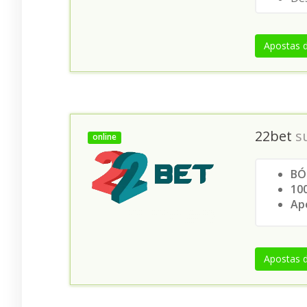
Apostas d
22bet
s
online
BÓ
10
Ap
Apostas d