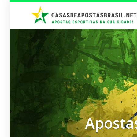
Skip
to
main
content
Aposta