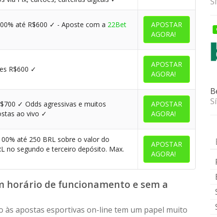
Sí
0% até R$600 ✓ - Aposte com a
22Bet
APOSTAR
AGORA!
APOSTAR
ses R$600 ✓
AGORA!
B
Sí
R$700 ✓ Odds agressivas e muitos
APOSTAR
stas ao vivo ✓
AGORA!
 100% até 250 BRL sobre o valor do
APOSTAR
L no segundo e terceiro depósito. Max.
AGORA!
m horário de funcionamento e sem a
sso às apostas esportivas on-line tem um papel muito