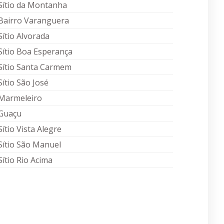
Sítio da Montanha
Bairro Varanguera
Sítio Alvorada
Sítio Boa Esperança
Sítio Santa Carmem
Sítio São José
Marmeleiro
Guaçu
Sítio Vista Alegre
Sítio São Manuel
Sítio Rio Acima