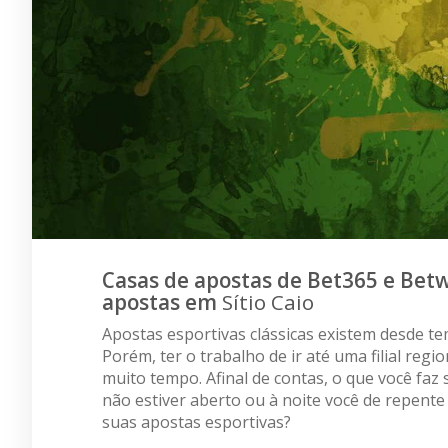
Casas de apostas de Bet365 e Be
apostas em
Sítio Caio
Apostas esportivas clássicas existem desde 
Porém, ter o trabalho de ir até uma filial regi
muito tempo. Afinal de contas, o que você faz 
não estiver aberto ou à noite você de repente
suas apostas esportivas?