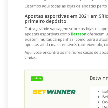
Listamos aqui todas as lojas de apostas perto
Apostas esportivas em 202
1
em
Síti
primeiro depósito
Outra grande vantagem sobre as lojas de ap
apostas esportivas como
Betsson
oferecem u
existem muitas campanhas (como para a atual
apostas ainda mais rentáveis (por exemplo, co
Aqui você encontra as melhores casas de apost
vindas:
Betwin
online
Be
Be
Od
Des