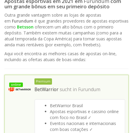
Apostas esportivas em 202
1
em
Furundum
com
um grande bônus em seu primeiro depósito
Outra grande vantagem sobre as lojas de apostas
em
Furundum
é que grandes provedores de apostas esportivas
como
Betsson
oferecem um alto bônus com o primeiro
depósito. Também existem muitas campanhas (como para a
atual temporada da Copa América) para tornar suas apostas
ainda mais rentáveis (por exemplo, com freebets).
Aqui você encontra as melhores casas de apostas on-line,
incluindo as ofertas atuais de boas-vindas:
Premium
online
BetWarrior
sucht in
Furundum
BetWarrior Brasil
Apostas esportivas e cassino online
com foco no Brasil ✓
Eventos nacionais e internacionais
com boas cotações ✓