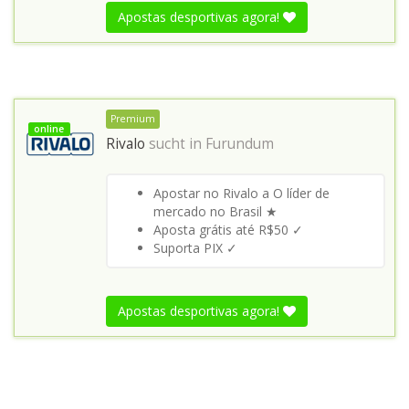
Apostas desportivas agora!
Premium
online
Rivalo
sucht in
Furundum
Apostar no Rivalo a O líder de
mercado no Brasil ★
Aposta grátis até R$50 ✓
Suporta PIX ✓
Apostas desportivas agora!