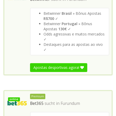
Betwinner
Brasil
» Bônus Apostas
R$700
✓
Betwinner
Portugal
» Bônus
Apostas
130€
✓
Odds agressivas e muitos mercados
✓
Destaques para as apostas ao vivo
✓
Apostas desportivas agora!
Premium
online
Bet365
sucht in
Furundum