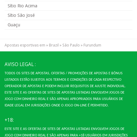
Sítio Rio Acima
Sítio São José
Guaçu
Apostas esportivas em
»
Brazil
»
São Paulo
»
Furundum
AVISO LEGAL :
TODOS OS SITES DE APOSTAS, OFERTAS / PROMOÇÕES DE APOSTAS E BÔNUS
LISTADOS ESTÃO SUJEITOS AOS TERMOS E CONDIÇÕES DE CADA RESPECTIVO
OPERADOR DE APOSTAS E PODEM INCLUIR REQUISITOS DE AJUSTE INDIVIDUAL.
ESTE SITE E AS OFERTAS DE SITES DE APOSTAS LISTADAS ENVOLVEM JOGOS DE
JOGO COM DINHEIRO REAL E SÃO APENAS APROPRIADOS PARA USUÁRIOS DE
IDADE LEGAL EM JURISDIÇÕES ONDE O JOGO ON-LINE É PERMITIDO.
+18:
ESTE SITE E AS OFERTAS DE SITES DE APOSTAS LISTADAS ENVOLVEM JOGOS DE
JOGO COM DINHEIRO REAL E SÃO APENAS PARA +18 USUÁRIOS EM JURISDIÇÕES