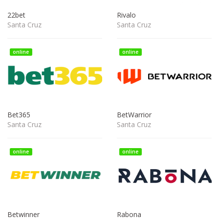
22bet
Rivalo
Santa Cruz
Santa Cruz
online
online
Bet365
BetWarrior
Santa Cruz
Santa Cruz
online
online
Betwinner
Rabona