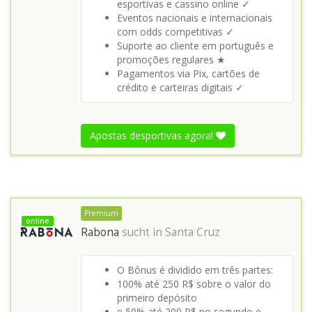
esportivas e cassino online ✓
Eventos nacionais e internacionais
com odds competitivas ✓
Suporte ao cliente em português e
promoções regulares ★
Pagamentos via Pix, cartões de
crédito e carteiras digitais ✓
Apostas desportivas agora!
Premium
online
Rabona
sucht in
Santa Cruz
O Bônus é dividido em três partes:
100% até 250 R$ sobre o valor do
primeiro depósito
e 50% até 200 R$ no segundo e