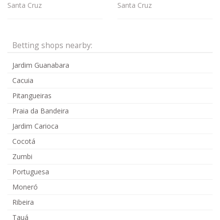
Santa Cruz
Santa Cruz
Betting shops nearby:
Jardim Guanabara
Cacuia
Pitangueiras
Praia da Bandeira
Jardim Carioca
Cocotá
Zumbi
Portuguesa
Moneró
Ribeira
Tauá