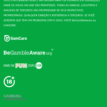
JOGO COM DINHEIRO REAL E SÃO APENAS PARA +18 USUÁRIOS EM JURISDIÇÕES
ONDE OS JOGOS ON-LINE SÃO PERMITIDOS.
TODAS AS MARCAS, LOGOTIPOS E
IMAGENS DE TERCEIROS SÃO PROPRIEDADE DE SEUS RESPECTIVOS
PROPRIETÁRIOS.
QUALQUER EXIBIÇÃO E REFERÊNCIA A TERCEIROS.
SE VOCÊ
ACREDITA QUE TEM UM PROBLEMA COM O JOGO, VISITE BeGambleAware ou
GAMCARE.