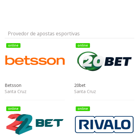
Provedor de apostas esportivas
online
online
Betsson
20bet
Santa Cruz
Santa Cruz
online
online