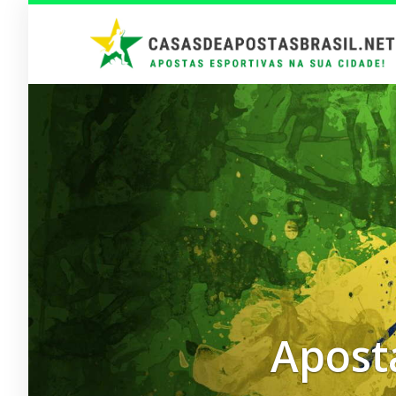
Skip
to
main
content
Apost