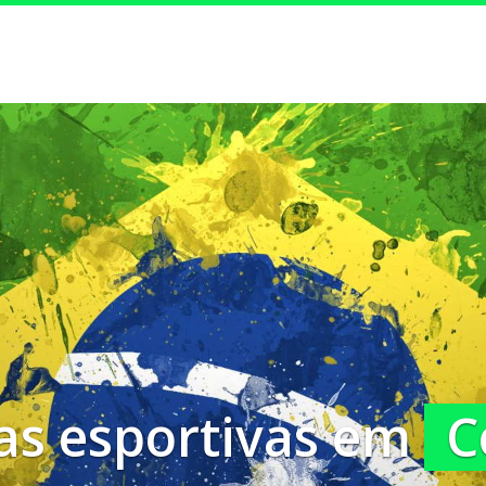
as esportivas em
C