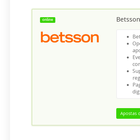
Betsso
online
Be
Ope
apo
Eve
com
Su
re
Pag
dig
Apostas d