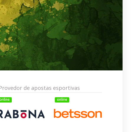
Provedor de apostas esportivas
online
online