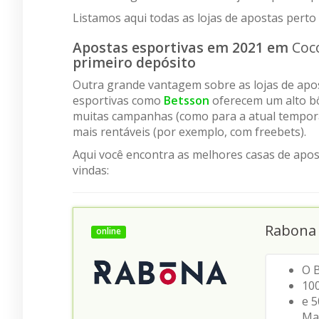
Listamos aqui todas as lojas de apostas perto
Apostas esportivas em 202
1
em
Coc
primeiro depósito
Outra grande vantagem sobre as lojas de ap
esportivas como
Betsson
oferecem um alto b
muitas campanhas (como para a atual tempora
mais rentáveis (por exemplo, com freebets).
Aqui você encontra as melhores casas de apost
vindas:
Rabona
online
O B
100
e 5
Ma