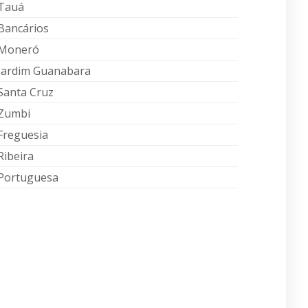
Tauá
Bancários
Moneró
Jardim Guanabara
Santa Cruz
Zumbi
Freguesia
Ribeira
Portuguesa