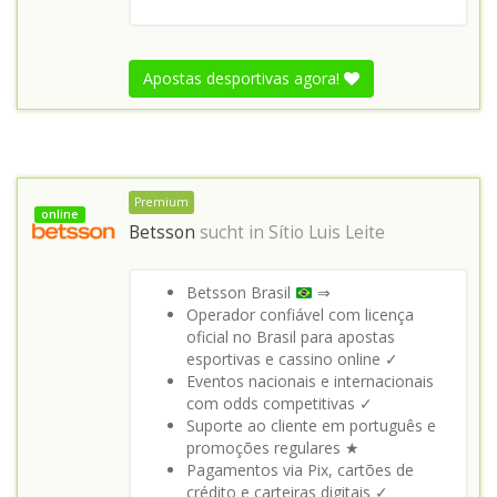
Apostas desportivas agora!
Premium
online
Betsson
sucht in
Sítio Luis Leite
Betsson Brasil
⇒
Operador confiável com licença
oficial no Brasil para apostas
esportivas e cassino online ✓
Eventos nacionais e internacionais
com odds competitivas ✓
Suporte ao cliente em português e
promoções regulares ★
Pagamentos via Pix, cartões de
crédito e carteiras digitais ✓