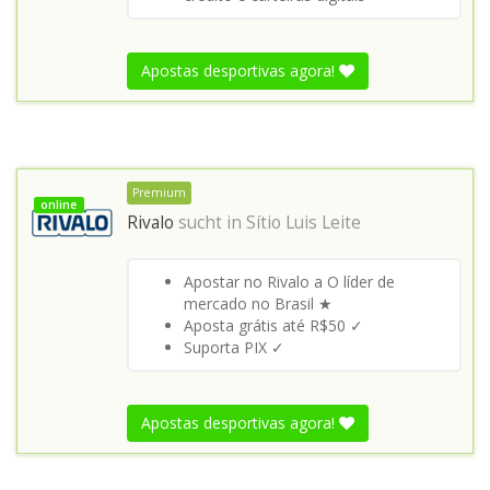
Apostas desportivas agora!
Premium
online
Rivalo
sucht in
Sítio Luis Leite
Apostar no Rivalo a O líder de
mercado no Brasil ★
Aposta grátis até R$50 ✓
Suporta PIX ✓
Apostas desportivas agora!