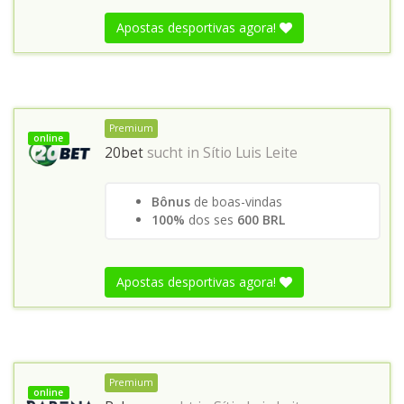
Apostas desportivas agora!
Premium
online
20bet
sucht in
Sítio Luis Leite
Bônus
de boas-vindas
100%
dos ses
600 BRL
Apostas desportivas agora!
Premium
online