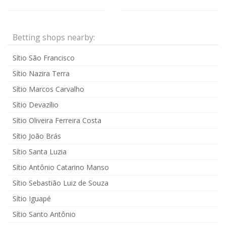
Betting shops nearby:
Sítio São Francisco
Sítio Nazira Terra
Sítio Marcos Carvalho
Sítio Devazílio
Sítio Oliveira Ferreira Costa
Sítio João Brás
Sítio Santa Luzia
Sítio Antônio Catarino Manso
Sítio Sebastião Luiz de Souza
Sítio Iguapé
Sítio Santo Antônio