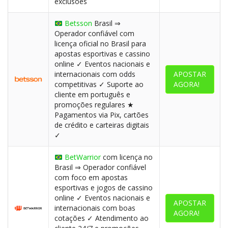
exclusões
Betsson
Brasil ⇒
Operador confiável com
licença oficial no Brasil para
apostas esportivas e cassino
online ✓ Eventos nacionais e
internacionais com odds
APOSTAR
competitivas ✓ Suporte ao
AGORA!
cliente em português e
promoções regulares ★
Pagamentos via Pix, cartões
de crédito e carteiras digitais
✓
BetWarrior
com licença no
Brasil ⇒ Operador confiável
com foco em apostas
esportivas e jogos de cassino
online ✓ Eventos nacionais e
APOSTAR
internacionais com boas
AGORA!
cotações ✓ Atendimento ao