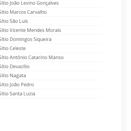
Sítio João Levino Gonçalves
Sítio Marcos Carvalho
Sítio São Luís
Sítio Vicente Mendes Morais
Sítio Domingos Siqueira
Sítio Celeste
Sítio Antônio Catarino Manso
Sítio Devazílio
Sítio Nagata
Sítio João Pedro
Sítio Santa Luzia