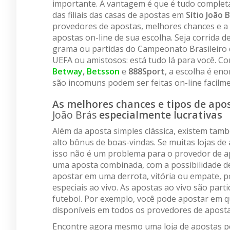
importante. A vantagem é que é tudo comple
das filiais das casas de apostas em
Sítio João 
provedores de apostas, melhores chances e a 
apostas on-line de sua escolha. Seja corrida 
grama ou partidas do Campeonato Brasileiro 
UEFA ou amistosos: está tudo lá para você. C
Betway
,
Betsson
e
888Sport
, a escolha é e
são incomuns podem ser feitas on-line facilm
As melhores chances e tipos de apo
João Brás
especialmente lucrativas
Além da aposta simples clássica, existem tam
alto bônus de boas-vindas. Se muitas lojas 
isso não é um problema para o provedor de 
uma aposta combinada, com a possibilidade de
apostar em uma derrota, vitória ou empate, p
especiais ao vivo. As apostas ao vivo são par
futebol. Por exemplo, você pode apostar em q
disponíveis em todos os provedores de apost
Encontre agora mesmo uma loja de apostas pe