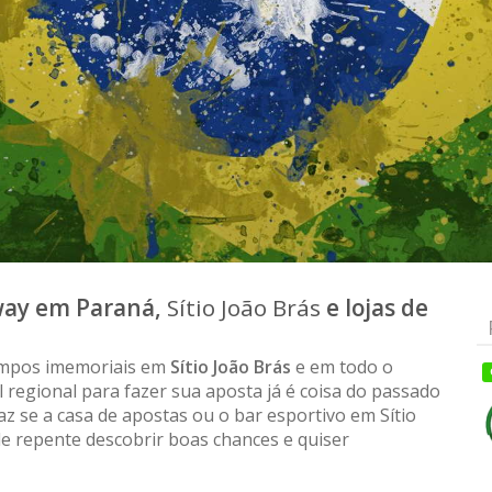
tway em
Paraná,
Sítio João Brás
e lojas de
tempos imemoriais em
Sítio João Brás
e em todo o
ial regional para fazer sua aposta já é coisa do passado
az se a casa de apostas ou o bar esportivo em Sítio
de repente descobrir boas chances e quiser