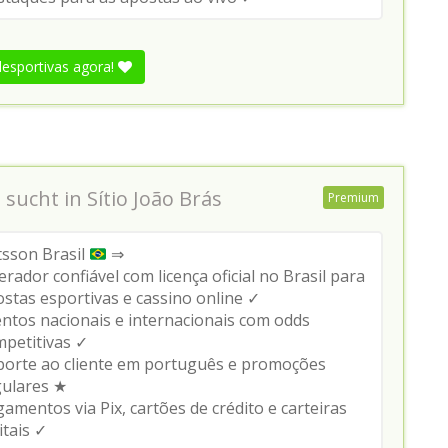
esportivas agora!
n
sucht in
Sítio João Brás
Premium
tsson Brasil
⇒
rador confiável com licença oficial no Brasil para
stas esportivas e cassino online ✓
ntos nacionais e internacionais com odds
petitivas ✓
porte ao cliente em português e promoções
gulares ★
amentos via Pix, cartões de crédito e carteiras
itais ✓