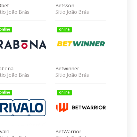
0bet
Betsson
ítio João Brás
Sítio João Brás
online
online
abona
Betwinner
ítio João Brás
Sítio João Brás
online
online
ivalo
BetWarrior