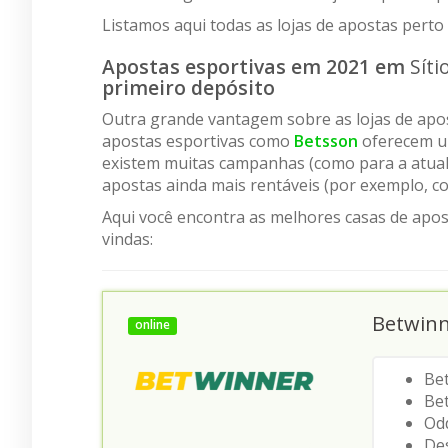
Listamos aqui todas as lojas de apostas perto
Apostas esportivas em 202
1
em
Síti
primeiro depósito
Outra grande vantagem sobre as lojas de ap
apostas esportivas como
Betsson
oferecem u
existem muitas campanhas (como para a atual
apostas ainda mais rentáveis (por exemplo, co
Aqui você encontra as melhores casas de apost
vindas:
Betwin
online
Be
Be
Od
Des