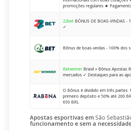
promoções regulares ★ Pagamentos v
22bet
BÓNUS DE BOAS-VINDAS - 10
✓
Bônus de boas-vindas - 100% dos 
Betwinner
Brasil » Bônus Apostas 
mercados ✓ Destaques para as apo
O Bônus é dividido em três partes:
primeiro depósito e 50% até 200 BR
650 BRL
Apostas esportivas em
São Sebastiã
funcionamento e sem a necessidad