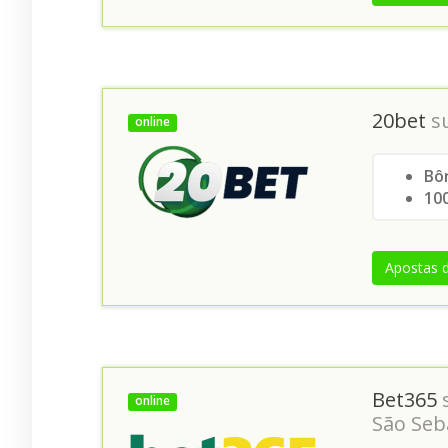
20bet
s
online
Bô
10
Apostas d
Bet365
online
São Seb