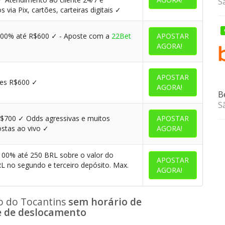
S
ia Pix, cartões, carteiras digitais ✓
0% até R$600 ✓ - Aposte com a
22Bet
APOSTAR
AGORA!
APOSTAR
ses R$600 ✓
AGORA!
B
S
R$700 ✓ Odds agressivas e muitos
APOSTAR
stas ao vivo ✓
AGORA!
 100% até 250 BRL sobre o valor do
APOSTAR
L no segundo e terceiro depósito. Max.
AGORA!
o do Tocantins
sem horário de
e de deslocamento