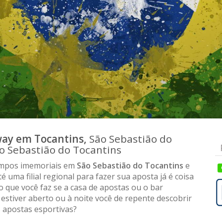
tway em
Tocantins,
São Sebastião do
o Sebastião do Tocantins
tempos imemoriais em
São Sebastião do Tocantins
e
té uma filial regional para fazer sua aposta já é coisa
o que você faz se a casa de apostas ou o bar
estiver aberto ou à noite você de repente descobrir
 apostas esportivas?