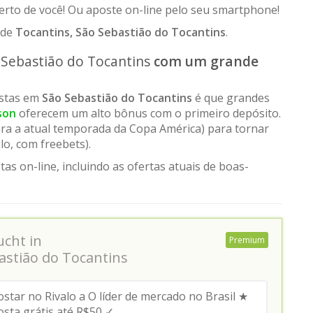
rto de você! Ou aposte on-line pelo seu smartphone!
 de
Tocantins,
São Sebastião do Tocantins
.
 Sebastião do Tocantins
com um grande
ostas em
São Sebastião do Tocantins
é que grandes
son
oferecem um alto bônus com o primeiro depósito.
 a atual temporada da Copa América) para tornar
o, com freebets).
as on-line, incluindo as ofertas atuais de boas-
ucht in
Premium
astião do Tocantins
star no Rivalo a O líder de mercado no Brasil ★
sta grátis até R$50 ✓