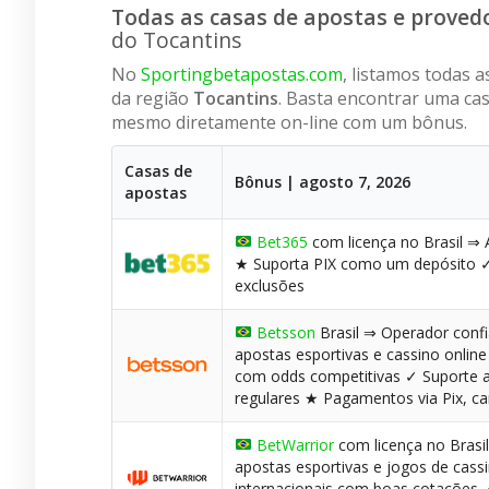
Todas as casas de apostas
e proved
do Tocantins
No
Sportingbetapostas.com
, listamos todas 
da região
Tocantins
. Basta encontrar uma ca
mesmo diretamente on-line com um bônus.
Casas de
Bônus | agosto 7, 2026
apostas
Bet365
com licença no Brasil ⇒ 
★ Suporta PIX como um depósito ✓ 
exclusões
Betsson
Brasil ⇒ Operador confiá
apostas esportivas e cassino online
com odds competitivas ✓ Suporte 
regulares ★ Pagamentos via Pix, cart
BetWarrior
com licença no Brasi
apostas esportivas e jogos de cass
internacionais com boas cotações 