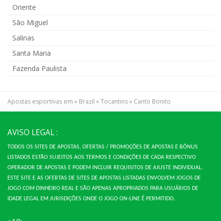
Oriente
São Miguel
Salinas
Santa Maria
Fazenda Paulista
Apostas esportivas em
»
Brazil
»
Tocantins
»
Canto Bonito
AVISO LEGAL :
TODOS OS SITES DE APOSTAS, OFERTAS / PROMOÇÕES DE APOSTAS E BÔNUS
LISTADOS ESTÃO SUJEITOS AOS TERMOS E CONDIÇÕES DE CADA RESPECTIVO
OPERADOR DE APOSTAS E PODEM INCLUIR REQUISITOS DE AJUSTE INDIVIDUAL.
ESTE SITE E AS OFERTAS DE SITES DE APOSTAS LISTADAS ENVOLVEM JOGOS DE
JOGO COM DINHEIRO REAL E SÃO APENAS APROPRIADOS PARA USUÁRIOS DE
IDADE LEGAL EM JURISDIÇÕES ONDE O JOGO ON-LINE É PERMITIDO.