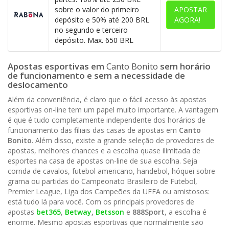
sobre o valor do primeiro
APOSTAR
depósito e 50% até 200 BRL
AGORA!
no segundo e terceiro
depósito. Max. 650 BRL
Apostas esportivas em
Canto Bonito
sem horário
de funcionamento e sem a necessidade de
deslocamento
Além da conveniência, é claro que o fácil acesso às apostas
esportivas on-line tem um papel muito importante. A vantagem
é que é tudo completamente independente dos horários de
funcionamento das filiais das casas de apostas em
Canto
Bonito
. Além disso, existe a grande seleção de provedores de
apostas, melhores chances e a escolha quase ilimitada de
esportes na casa de apostas on-line de sua escolha. Seja
corrida de cavalos, futebol americano, handebol, hóquei sobre
grama ou partidas do Campeonato Brasileiro de Futebol,
Premier League, Liga dos Campeões da UEFA ou amistosos:
está tudo lá para você. Com os principais provedores de
apostas
bet365
,
Betway
,
Betsson
e
888Sport
, a escolha é
enorme. Mesmo apostas esportivas que normalmente são