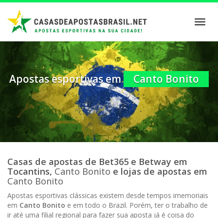
Skip
to
Toggl
main
navig
content
Apostas esportivas em
Canto Bonito
Casas de apostas de Bet365 e Betway em
Tocantins,
Canto Bonito
e lojas de apostas em
Canto Bonito
Apostas esportivas clássicas existem desde tempos imemoriais
em
Canto Bonito
e em todo o Brazil. Porém, ter o trabalho de
ir até uma filial regional para fazer sua aposta já é coisa do