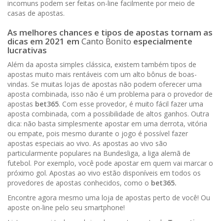
incomuns podem ser feitas on-line facilmente por meio de
casas de apostas.
As melhores chances e tipos de apostas tornam as
dicas em 202
1
em
Canto Bonito
especialmente
lucrativas
Além da aposta simples clássica, existem também tipos de
apostas muito mais rentáveis com um alto bônus de boas-
vindas. Se muitas lojas de apostas não podem oferecer uma
aposta combinada, isso não é um problema para o provedor de
apostas
bet365
. Com esse provedor, é muito fácil fazer uma
aposta combinada, com a possibilidade de altos ganhos. Outra
dica: não basta simplesmente apostar em uma derrota, vitória
ou empate, pois mesmo durante o jogo é possível fazer
apostas especiais ao vivo. As apostas ao vivo são
particularmente populares na Bundesliga, a liga alemã de
futebol. Por exemplo, você pode apostar em quem vai marcar o
próximo gol. Apostas ao vivo estão disponíveis em todos os
provedores de apostas conhecidos, como o
bet365.
Encontre agora mesmo uma loja de apostas perto de você! Ou
aposte on-line pelo seu smartphone!