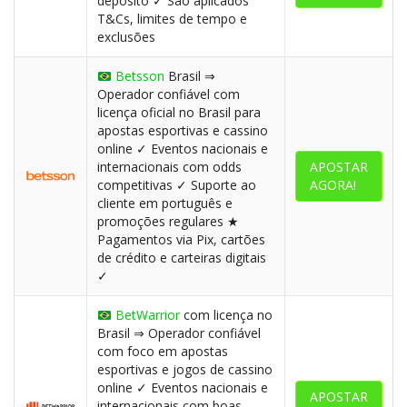
depósito ✓ São aplicados
T&Cs, limites de tempo e
exclusões
Betsson
Brasil ⇒
Operador confiável com
licença oficial no Brasil para
apostas esportivas e cassino
online ✓ Eventos nacionais e
internacionais com odds
APOSTAR
competitivas ✓ Suporte ao
AGORA!
cliente em português e
promoções regulares ★
Pagamentos via Pix, cartões
de crédito e carteiras digitais
✓
BetWarrior
com licença no
Brasil ⇒ Operador confiável
com foco em apostas
esportivas e jogos de cassino
online ✓ Eventos nacionais e
APOSTAR
internacionais com boas