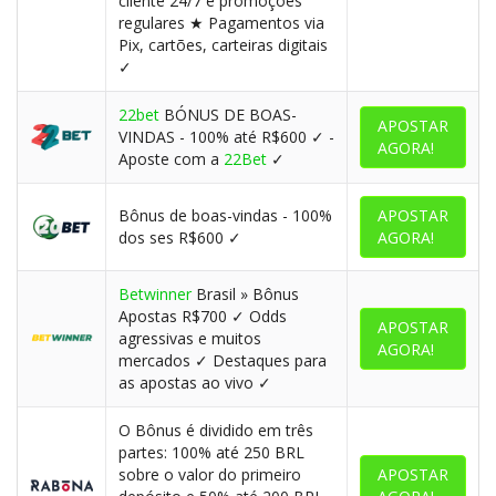
cliente 24/7 e promoções
regulares ★ Pagamentos via
Pix, cartões, carteiras digitais
✓
22bet
BÓNUS DE BOAS-
APOSTAR
VINDAS - 100% até R$600 ✓ -
AGORA!
Aposte com a
22Bet
✓
Bônus de boas-vindas - 100%
APOSTAR
dos ses R$600 ✓
AGORA!
Betwinner
Brasil » Bônus
Apostas R$700 ✓ Odds
APOSTAR
agressivas e muitos
AGORA!
mercados ✓ Destaques para
as apostas ao vivo ✓
O Bônus é dividido em três
partes: 100% até 250 BRL
sobre o valor do primeiro
APOSTAR