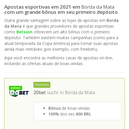
Apostas esportivas em 202
1
em
Borda da Mata
com um grande bônus em seu primeiro depósito
Outra grande vantagem sobre as lojas de apostas em
Borda
da Mata
é que grandes provedores de apostas esportivas
como
Betsson
oferecem um alto bônus com o primeiro
depósito. Também existem muitas campanhas (como para a
atual temporada da Copa América) para tornar suas apostas
ainda mais rentáveis (por exemplo, com freebets).
Aqui você encontra as melhores casas de apostas on-line,
incluindo as ofertas atuais de boas-vindas:
Premium
online
20bet
sucht in
Borda da Mata
Bônus
de boas-vindas
100%
dos ses
600 BRL