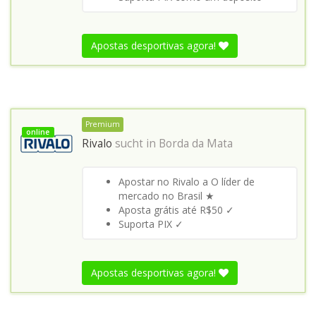
Apostas desportivas agora!
Premium
online
Rivalo
sucht in
Borda da Mata
Apostar no Rivalo a O líder de
mercado no Brasil ★
Aposta grátis até R$50 ✓
Suporta PIX ✓
Apostas desportivas agora!