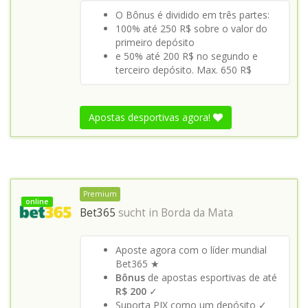
O Bônus é dividido em três partes:
100% até 250 R$ sobre o valor do
primeiro depósito
e 50% até 200 R$ no segundo e
terceiro depósito. Max. 650 R$
Apostas desportivas agora!
Premium
online
Bet365
sucht in
Borda da Mata
Aposte agora com o líder mundial
Bet365 ★
Bônus
de apostas esportivas de até
R$ 200
✓
Suporta PIX como um depósito ✓