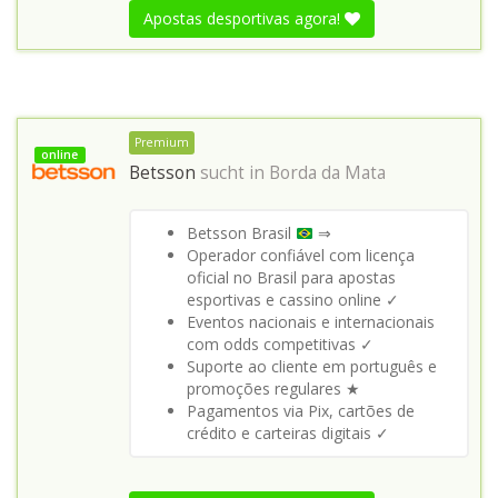
Apostas desportivas agora!
Premium
online
Betsson
sucht in
Borda da Mata
Betsson Brasil
⇒
Operador confiável com licença
oficial no Brasil para apostas
esportivas e cassino online ✓
Eventos nacionais e internacionais
com odds competitivas ✓
Suporte ao cliente em português e
promoções regulares ★
Pagamentos via Pix, cartões de
crédito e carteiras digitais ✓