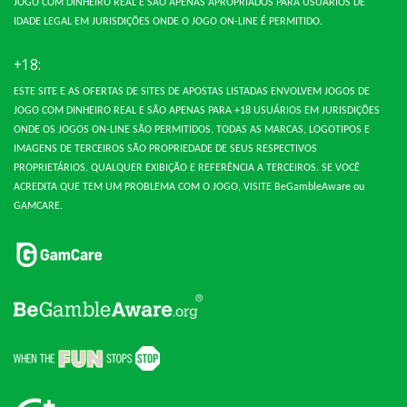
JOGO COM DINHEIRO REAL E SÃO APENAS APROPRIADOS PARA USUÁRIOS DE
IDADE LEGAL EM JURISDIÇÕES ONDE O JOGO ON-LINE É PERMITIDO.
+18:
ESTE SITE E AS OFERTAS DE SITES DE APOSTAS LISTADAS ENVOLVEM JOGOS DE
JOGO COM DINHEIRO REAL E SÃO APENAS PARA +18 USUÁRIOS EM JURISDIÇÕES
ONDE OS JOGOS ON-LINE SÃO PERMITIDOS.
TODAS AS MARCAS, LOGOTIPOS E
IMAGENS DE TERCEIROS SÃO PROPRIEDADE DE SEUS RESPECTIVOS
PROPRIETÁRIOS.
QUALQUER EXIBIÇÃO E REFERÊNCIA A TERCEIROS.
SE VOCÊ
ACREDITA QUE TEM UM PROBLEMA COM O JOGO, VISITE BeGambleAware ou
GAMCARE.