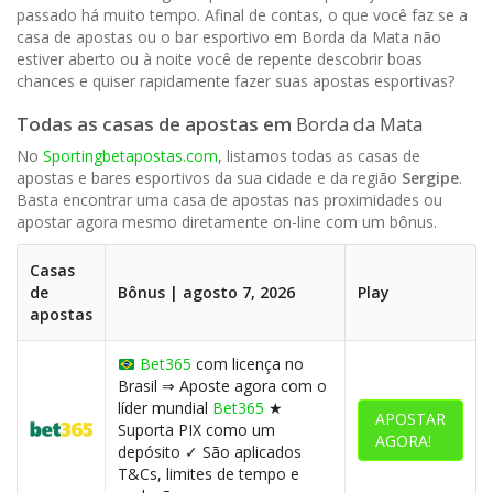
passado há muito tempo. Afinal de contas, o que você faz se a
casa de apostas ou o bar esportivo em Borda da Mata não
estiver aberto ou à noite você de repente descobrir boas
chances e quiser rapidamente fazer suas apostas esportivas?
Todas as casas de apostas em
Borda da Mata
No
Sportingbetapostas.com
, listamos todas as casas de
apostas e bares esportivos da sua cidade e da região
Sergipe
.
Basta encontrar uma casa de apostas nas proximidades ou
apostar agora mesmo diretamente on-line com um bônus.
Casas
de
Bônus | agosto 7, 2026
Play
apostas
Bet365
com licença no
Brasil ⇒ Aposte agora com o
líder mundial
Bet365
★
APOSTAR
Suporta PIX como um
AGORA!
depósito ✓ São aplicados
T&Cs, limites de tempo e