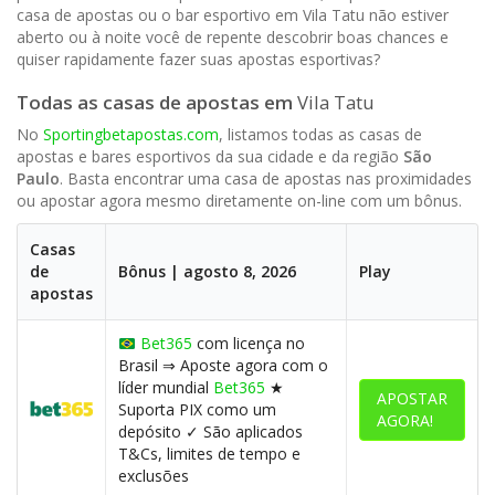
casa de apostas ou o bar esportivo em Vila Tatu não estiver
aberto ou à noite você de repente descobrir boas chances e
quiser rapidamente fazer suas apostas esportivas?
Todas as casas de apostas em
Vila Tatu
No
Sportingbetapostas.com
, listamos todas as casas de
apostas e bares esportivos da sua cidade e da região
São
Paulo
. Basta encontrar uma casa de apostas nas proximidades
ou apostar agora mesmo diretamente on-line com um bônus.
Casas
de
Bônus | agosto 8, 2026
Play
apostas
Bet365
com licença no
Brasil ⇒ Aposte agora com o
líder mundial
Bet365
★
APOSTAR
Suporta PIX como um
AGORA!
depósito ✓ São aplicados
T&Cs, limites de tempo e
exclusões