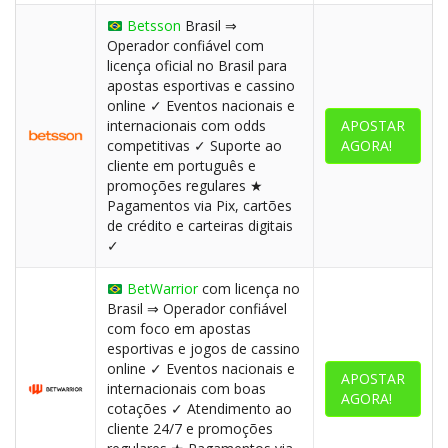
Betsson
Brasil ⇒
Operador confiável com
licença oficial no Brasil para
apostas esportivas e cassino
online ✓ Eventos nacionais e
internacionais com odds
APOSTAR
competitivas ✓ Suporte ao
AGORA!
cliente em português e
promoções regulares ★
Pagamentos via Pix, cartões
de crédito e carteiras digitais
✓
BetWarrior
com licença no
Brasil ⇒ Operador confiável
com foco em apostas
esportivas e jogos de cassino
online ✓ Eventos nacionais e
APOSTAR
internacionais com boas
AGORA!
cotações ✓ Atendimento ao
cliente 24/7 e promoções