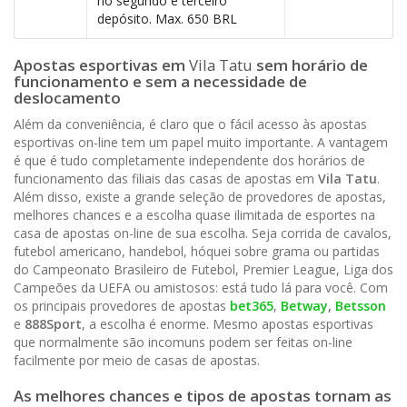
no segundo e terceiro
depósito. Max. 650 BRL
Apostas esportivas em
Vila Tatu
sem horário de
funcionamento e sem a necessidade de
deslocamento
Além da conveniência, é claro que o fácil acesso às apostas
esportivas on-line tem um papel muito importante. A vantagem
é que é tudo completamente independente dos horários de
funcionamento das filiais das casas de apostas em
Vila Tatu
.
Além disso, existe a grande seleção de provedores de apostas,
melhores chances e a escolha quase ilimitada de esportes na
casa de apostas on-line de sua escolha. Seja corrida de cavalos,
futebol americano, handebol, hóquei sobre grama ou partidas
do Campeonato Brasileiro de Futebol, Premier League, Liga dos
Campeões da UEFA ou amistosos: está tudo lá para você. Com
os principais provedores de apostas
bet365
,
Betway
,
Betsson
e
888Sport
, a escolha é enorme. Mesmo apostas esportivas
que normalmente são incomuns podem ser feitas on-line
facilmente por meio de casas de apostas.
As melhores chances e tipos de apostas tornam as