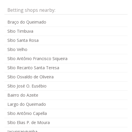
Betting shops nearby:
Braço do Queimado
Sítio Timbuva
Sítio Santa Rosa
Sítio Velho
Sítio Antônio Francisco Siqueira
Sítio Recanto Santa Teresa
Sítio Osvaldo de Oliveira
Sítio José O. Eusébio
Bairro do Azeite
Largo do Queimado
Sítio Antônio Capella
Sítio Elias P. de Moura
Jacupiranguinha