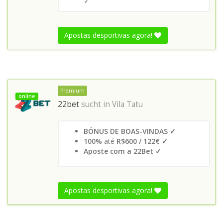
✓
Apostas desportivas agora!
Premium
online
22bet
sucht in
Vila Tatu
BÓNUS DE BOAS-VINDAS ✓
100%
até
R$600 / 122€ ✓
Aposte com a 22Bet ✓
Apostas desportivas agora!