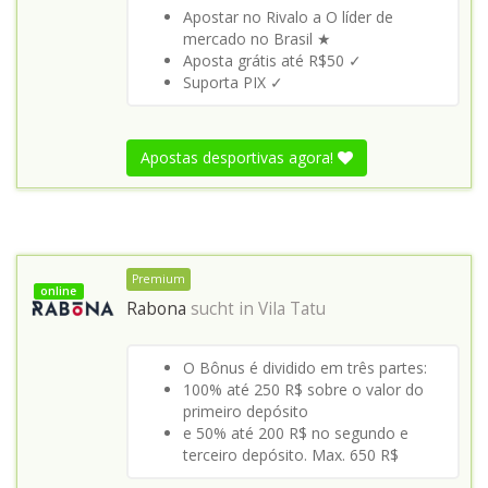
Apostar no Rivalo a O líder de
mercado no Brasil ★
Aposta grátis até R$50 ✓
Suporta PIX ✓
Apostas desportivas agora!
Premium
online
Rabona
sucht in
Vila Tatu
O Bônus é dividido em três partes:
100% até 250 R$ sobre o valor do
primeiro depósito
e 50% até 200 R$ no segundo e
terceiro depósito. Max. 650 R$