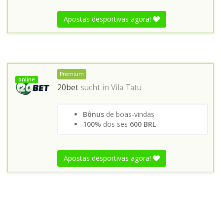
Apostas desportivas agora!
Premium
online
20bet
sucht in
Vila Tatu
Bônus
de boas-vindas
100%
dos ses
600 BRL
Apostas desportivas agora!