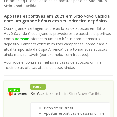
Listamos aqui todas as lojas de apostas perto de
São Paulo,
Sítio Vovó Cacilda
.
Apostas esportivas em 202
1
em
Sítio Vovó Cacilda
com um grande bônus em seu primeiro depósito
Outra grande vantagem sobre as lojas de apostas em
Sítio
Vovó Cacilda
é que grandes provedores de apostas esportivas
como
Betsson
oferecem um alto bônus com o primeiro
depósito. Também existem muitas campanhas (como para a
atual temporada da Copa América) para tornar suas apostas
ainda mais rentáveis (por exemplo, com freebets).
Aqui você encontra as melhores casas de apostas on-line,
incluindo as ofertas atuais de boas-vindas:
Premium
online
BetWarrior
sucht in
Sítio Vovó Cacilda
BetWarrior Brasil
Apostas esportivas e cassino online