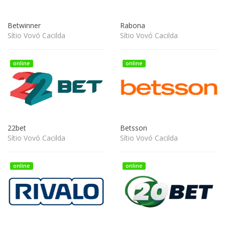
Betwinner
Rabona
Sítio Vovó Cacilda
Sítio Vovó Cacilda
online
online
22bet
Betsson
Sítio Vovó Cacilda
Sítio Vovó Cacilda
online
online