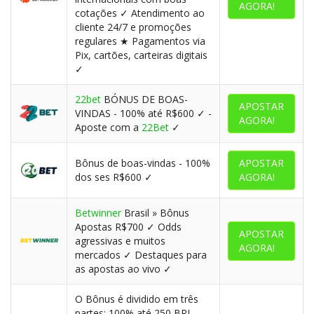
AGORA!
cotações ✓ Atendimento ao
cliente 24/7 e promoções
regulares ★ Pagamentos via
Pix, cartões, carteiras digitais
✓
22bet
BÓNUS DE BOAS-
APOSTAR
VINDAS - 100% até R$600 ✓ -
AGORA!
Aposte com a
22Bet
✓
Bônus de boas-vindas - 100%
APOSTAR
dos ses R$600 ✓
AGORA!
Betwinner
Brasil » Bônus
Apostas R$700 ✓ Odds
APOSTAR
agressivas e muitos
AGORA!
mercados ✓ Destaques para
as apostas ao vivo ✓
O Bônus é dividido em três
partes: 100% até 250 BRL