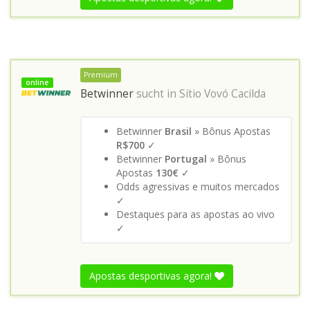
Premium
online
Betwinner
sucht in
Sítio Vovó Cacilda
Betwinner
Brasil
» Bônus Apostas
R$700
✓
Betwinner
Portugal
» Bônus
Apostas
130€
✓
Odds agressivas e muitos mercados
✓
Destaques para as apostas ao vivo
✓
Apostas desportivas agora!