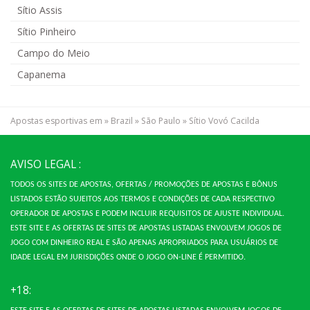
Sítio Assis
Sítio Pinheiro
Campo do Meio
Capanema
Apostas esportivas em
»
Brazil
»
São Paulo
»
Sítio Vovó Cacilda
AVISO LEGAL :
TODOS OS SITES DE APOSTAS, OFERTAS / PROMOÇÕES DE APOSTAS E BÔNUS
LISTADOS ESTÃO SUJEITOS AOS TERMOS E CONDIÇÕES DE CADA RESPECTIVO
OPERADOR DE APOSTAS E PODEM INCLUIR REQUISITOS DE AJUSTE INDIVIDUAL.
ESTE SITE E AS OFERTAS DE SITES DE APOSTAS LISTADAS ENVOLVEM JOGOS DE
JOGO COM DINHEIRO REAL E SÃO APENAS APROPRIADOS PARA USUÁRIOS DE
IDADE LEGAL EM JURISDIÇÕES ONDE O JOGO ON-LINE É PERMITIDO.
+18: