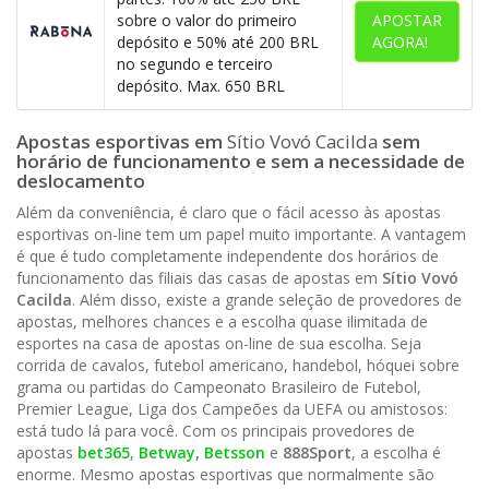
sobre o valor do primeiro
APOSTAR
depósito e 50% até 200 BRL
AGORA!
no segundo e terceiro
depósito. Max. 650 BRL
Apostas esportivas em
Sítio Vovó Cacilda
sem
horário de funcionamento e sem a necessidade de
deslocamento
Além da conveniência, é claro que o fácil acesso às apostas
esportivas on-line tem um papel muito importante. A vantagem
é que é tudo completamente independente dos horários de
funcionamento das filiais das casas de apostas em
Sítio Vovó
Cacilda
. Além disso, existe a grande seleção de provedores de
apostas, melhores chances e a escolha quase ilimitada de
esportes na casa de apostas on-line de sua escolha. Seja
corrida de cavalos, futebol americano, handebol, hóquei sobre
grama ou partidas do Campeonato Brasileiro de Futebol,
Premier League, Liga dos Campeões da UEFA ou amistosos:
está tudo lá para você. Com os principais provedores de
apostas
bet365
,
Betway
,
Betsson
e
888Sport
, a escolha é
enorme. Mesmo apostas esportivas que normalmente são