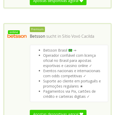
Apostas desportivas agora!
Premium
online
Betsson
sucht in
Sítio Vovó Cacilda
Betsson Brasil
⇒
Operador confiável com licença
oficial no Brasil para apostas
esportivas e cassino online ✓
Eventos nacionais e internacionais
com odds competitivas ✓
Suporte ao cliente em português e
promoções regulares ★
Pagamentos via Pix, cartões de
crédito e carteiras digitais ✓
Apostas desportivas agora!