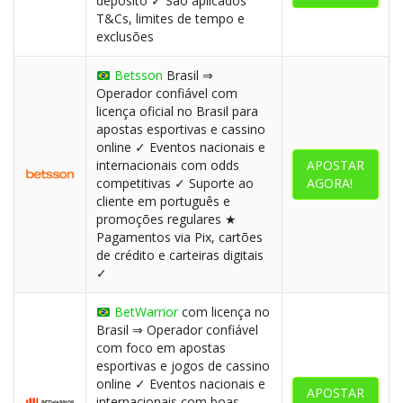
depósito ✓ São aplicados
T&Cs, limites de tempo e
exclusões
Betsson
Brasil ⇒
Operador confiável com
licença oficial no Brasil para
apostas esportivas e cassino
online ✓ Eventos nacionais e
internacionais com odds
APOSTAR
competitivas ✓ Suporte ao
AGORA!
cliente em português e
promoções regulares ★
Pagamentos via Pix, cartões
de crédito e carteiras digitais
✓
BetWarrior
com licença no
Brasil ⇒ Operador confiável
com foco em apostas
esportivas e jogos de cassino
online ✓ Eventos nacionais e
APOSTAR
internacionais com boas