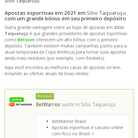
Sítio Taquaruçu
.
Apostas esportivas em 202
1
em
Sítio Taquaruçu
com um grande bônus em seu primeiro depósito
Outra grande vantagem sobre as lojas de apostas em
Sítio
Taquaruçu
é que grandes provedores de apostas esportivas
como
Betsson
oferecem um alto bônus com o primeiro
depósito. Também existem muitas campanhas (como para a
atual temporada da Copa América) para tornar suas apostas
ainda mais rentáveis (por exemplo, com freebets).
Aqui você encontra as melhores casas de apostas on-line,
incluindo as ofertas atuais de boas-vindas:
Premium
online
BetWarrior
sucht in
Sítio Taquaruçu
BetWarrior Brasil
Apostas esportivas e cassino online
com foco no Brasil ✓