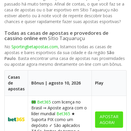
passado há muito tempo. Afinal de contas, o que você faz se a
casa de apostas ou o bar esportivo em Sítio Taquaruçu não
estiver aberto ou à noite você de repente descobrir boas
chances e quiser rapidamente fazer suas apostas esportivas?
Todas as casas de apostas
e provedores de
cassino online
em
Sítio Taquaruçu
No
Sportingbetapostas.com
, listamos todas as casas de
apostas e bares esportivos da sua cidade e da região
São
Paulo
. Basta encontrar uma casa de apostas nas proximidades
ou apostar agora mesmo diretamente on-line com um bônus.
Casas
de
Bônus | agosto 10, 2026
Play
apostas
Bet365
com licença no
Brasil ⇒ Aposte agora com o
líder mundial
Bet365
★
APOSTAR
Suporta PIX como um
AGORA!
depósito ✓ São aplicados