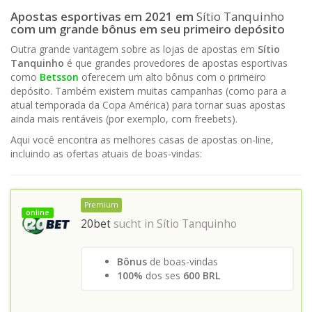
Apostas esportivas em 202
1
em
Sítio Tanquinho
com um grande bônus em seu primeiro depósito
Outra grande vantagem sobre as lojas de apostas em
Sítio
Tanquinho
é que grandes provedores de apostas esportivas
como
Betsson
oferecem um alto bônus com o primeiro
depósito. Também existem muitas campanhas (como para a
atual temporada da Copa América) para tornar suas apostas
ainda mais rentáveis (por exemplo, com freebets).
Aqui você encontra as melhores casas de apostas on-line,
incluindo as ofertas atuais de boas-vindas:
Premium
online
20bet
sucht in
Sítio Tanquinho
Bônus
de boas-vindas
100%
dos ses
600 BRL