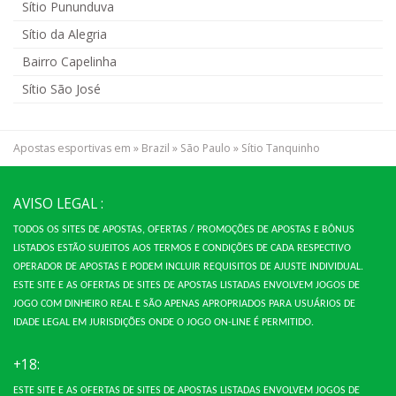
Sítio Pununduva
Sítio da Alegria
Bairro Capelinha
Sítio São José
Apostas esportivas em
»
Brazil
»
São Paulo
»
Sítio Tanquinho
AVISO LEGAL :
TODOS OS SITES DE APOSTAS, OFERTAS / PROMOÇÕES DE APOSTAS E BÔNUS
LISTADOS ESTÃO SUJEITOS AOS TERMOS E CONDIÇÕES DE CADA RESPECTIVO
OPERADOR DE APOSTAS E PODEM INCLUIR REQUISITOS DE AJUSTE INDIVIDUAL.
ESTE SITE E AS OFERTAS DE SITES DE APOSTAS LISTADAS ENVOLVEM JOGOS DE
JOGO COM DINHEIRO REAL E SÃO APENAS APROPRIADOS PARA USUÁRIOS DE
IDADE LEGAL EM JURISDIÇÕES ONDE O JOGO ON-LINE É PERMITIDO.
+18:
ESTE SITE E AS OFERTAS DE SITES DE APOSTAS LISTADAS ENVOLVEM JOGOS DE