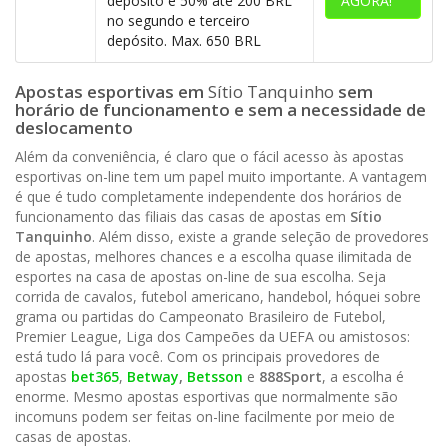
depósito e 50% até 200 BRL
AGORA!
no segundo e terceiro
depósito. Max. 650 BRL
Apostas esportivas em
Sítio Tanquinho
sem
horário de funcionamento e sem a necessidade de
deslocamento
Além da conveniência, é claro que o fácil acesso às apostas
esportivas on-line tem um papel muito importante. A vantagem
é que é tudo completamente independente dos horários de
funcionamento das filiais das casas de apostas em
Sítio
Tanquinho
. Além disso, existe a grande seleção de provedores
de apostas, melhores chances e a escolha quase ilimitada de
esportes na casa de apostas on-line de sua escolha. Seja
corrida de cavalos, futebol americano, handebol, hóquei sobre
grama ou partidas do Campeonato Brasileiro de Futebol,
Premier League, Liga dos Campeões da UEFA ou amistosos:
está tudo lá para você. Com os principais provedores de
apostas
bet365
,
Betway
,
Betsson
e
888Sport
, a escolha é
enorme. Mesmo apostas esportivas que normalmente são
incomuns podem ser feitas on-line facilmente por meio de
casas de apostas.