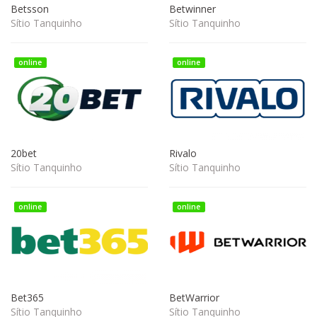
Betsson
Betwinner
Sítio Tanquinho
Sítio Tanquinho
online
online
20bet
Rivalo
Sítio Tanquinho
Sítio Tanquinho
online
online
Bet365
BetWarrior
Sítio Tanquinho
Sítio Tanquinho