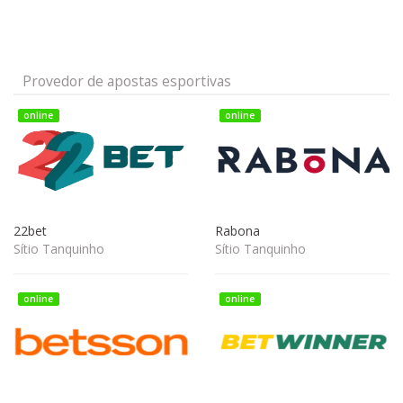
Provedor de apostas esportivas
online
online
22bet
Rabona
Sítio Tanquinho
Sítio Tanquinho
online
online