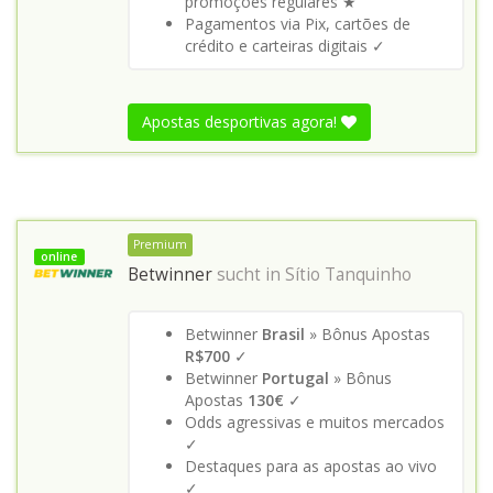
promoções regulares ★
Pagamentos via Pix, cartões de
crédito e carteiras digitais ✓
Apostas desportivas agora!
Premium
online
Betwinner
sucht in
Sítio Tanquinho
Betwinner
Brasil
» Bônus Apostas
R$700
✓
Betwinner
Portugal
» Bônus
Apostas
130€
✓
Odds agressivas e muitos mercados
✓
Destaques para as apostas ao vivo
✓