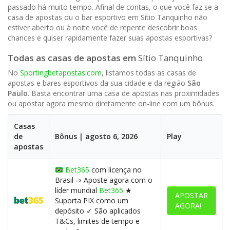
passado há muito tempo. Afinal de contas, o que você faz se a
casa de apostas ou o bar esportivo em Sítio Tanquinho não
estiver aberto ou à noite você de repente descobrir boas
chances e quiser rapidamente fazer suas apostas esportivas?
Todas as casas de apostas em
Sítio Tanquinho
No
Sportingbetapostas.com
, listamos todas as casas de
apostas e bares esportivos da sua cidade e da região
São
Paulo
. Basta encontrar uma casa de apostas nas proximidades
ou apostar agora mesmo diretamente on-line com um bônus.
Casas
de
Bônus | agosto 6, 2026
Play
apostas
Bet365
com licença no
Brasil ⇒ Aposte agora com o
líder mundial
Bet365
★
APOSTAR
Suporta PIX como um
AGORA!
depósito ✓ São aplicados
T&Cs, limites de tempo e