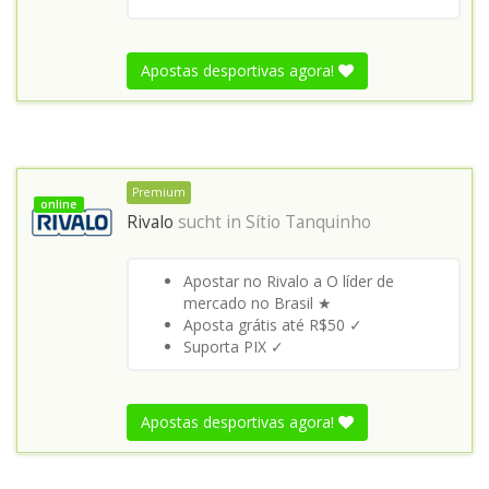
Apostas desportivas agora!
Premium
online
Rivalo
sucht in
Sítio Tanquinho
Apostar no Rivalo a O líder de
mercado no Brasil ★
Aposta grátis até R$50 ✓
Suporta PIX ✓
Apostas desportivas agora!