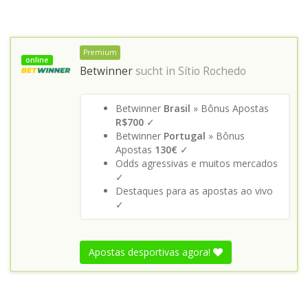
Premium
online
Betwinner
sucht in
Sítio Rochedo
Betwinner
Brasil
» Bônus Apostas
R$700
✓
Betwinner
Portugal
» Bônus
Apostas
130€
✓
Odds agressivas e muitos mercados
✓
Destaques para as apostas ao vivo
✓
Apostas desportivas agora!