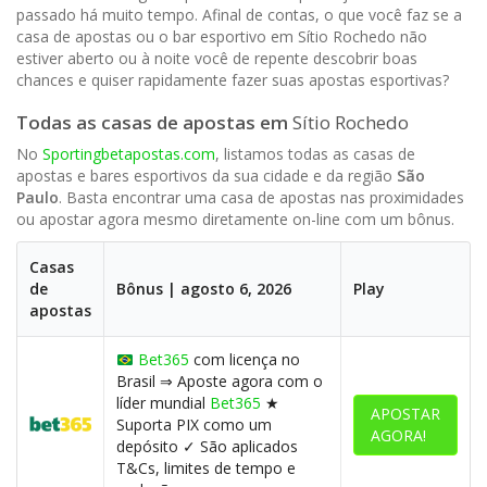
passado há muito tempo. Afinal de contas, o que você faz se a
casa de apostas ou o bar esportivo em Sítio Rochedo não
estiver aberto ou à noite você de repente descobrir boas
chances e quiser rapidamente fazer suas apostas esportivas?
Todas as casas de apostas em
Sítio Rochedo
No
Sportingbetapostas.com
, listamos todas as casas de
apostas e bares esportivos da sua cidade e da região
São
Paulo
. Basta encontrar uma casa de apostas nas proximidades
ou apostar agora mesmo diretamente on-line com um bônus.
Casas
de
Bônus | agosto 6, 2026
Play
apostas
Bet365
com licença no
Brasil ⇒ Aposte agora com o
líder mundial
Bet365
★
APOSTAR
Suporta PIX como um
AGORA!
depósito ✓ São aplicados
T&Cs, limites de tempo e