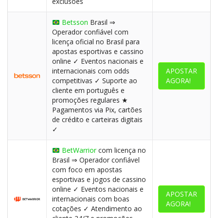
exclusões
Betsson
Brasil ⇒
Operador confiável com
licença oficial no Brasil para
apostas esportivas e cassino
online ✓ Eventos nacionais e
internacionais com odds
APOSTAR
competitivas ✓ Suporte ao
AGORA!
cliente em português e
promoções regulares ★
Pagamentos via Pix, cartões
de crédito e carteiras digitais
✓
BetWarrior
com licença no
Brasil ⇒ Operador confiável
com foco em apostas
esportivas e jogos de cassino
online ✓ Eventos nacionais e
APOSTAR
internacionais com boas
AGORA!
cotações ✓ Atendimento ao