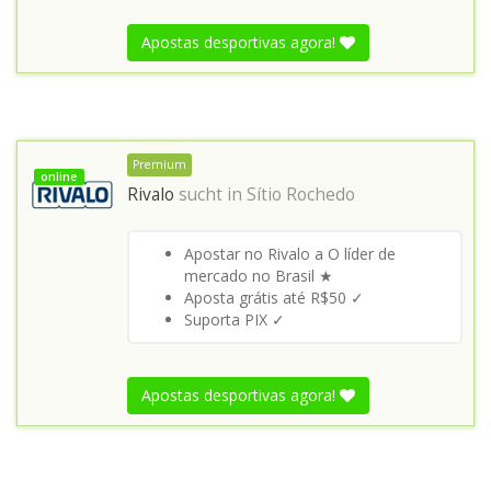
Apostas desportivas agora!
Premium
online
Rivalo
sucht in
Sítio Rochedo
Apostar no Rivalo a O líder de
mercado no Brasil ★
Aposta grátis até R$50 ✓
Suporta PIX ✓
Apostas desportivas agora!