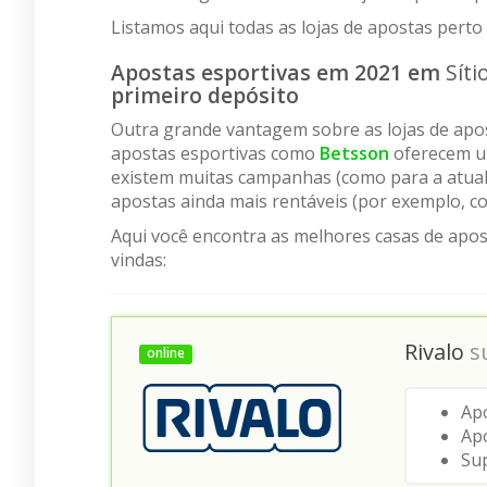
Listamos aqui todas as lojas de apostas perto
Apostas esportivas em 202
1
em
Sít
primeiro depósito
Outra grande vantagem sobre as lojas de ap
apostas esportivas como
Betsson
oferecem u
existem muitas campanhas (como para a atual
apostas ainda mais rentáveis (por exemplo, co
Aqui você encontra as melhores casas de apost
vindas:
Rivalo
s
online
Apo
Apo
Su