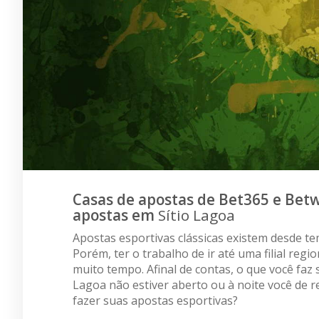
Casas de apostas de Bet365 e Be
apostas em
Sítio Lagoa
Apostas esportivas clássicas existem desde 
Porém, ter o trabalho de ir até uma filial regi
muito tempo. Afinal de contas, o que você faz 
Lagoa não estiver aberto ou à noite você de 
fazer suas apostas esportivas?