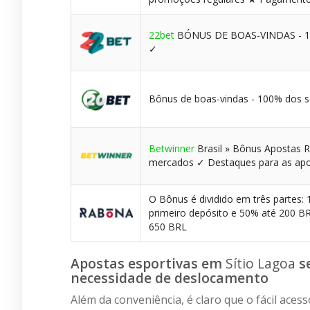
22bet
BÓNUS DE BOAS-VINDAS - 10
✓
Bônus de boas-vindas - 100% dos 
Betwinner
Brasil » Bônus Apostas 
mercados ✓ Destaques para as apo
O Bônus é dividido em três partes:
primeiro depósito e 50% até 200 BR
650 BRL
Apostas esportivas em
Sítio Lagoa
s
necessidade de deslocamento
Além da conveniência, é claro que o fácil ace