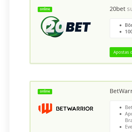
20bet
s
online
Bô
10
Apostas d
BetWarr
online
Bet
Apo
Bra
Eve