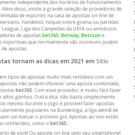
tamente independente dos horários de funcionamento
. Além disso, existe a grande seleção de provedores de
limitada de esportes na casa de apostas on-line de
 americano, handebol, hóquei sobre grama ou partidas
r League, Liga dos Campeões da UEFA ou amistosos:
ovedores de apostas
bet365
,
Betway
,
Betsson
e
as esportivas que normalmente são incomuns podem
s de apostas.
stas tornam as dicas em 202
1
em
Sítio
bém tipos de apostas muito mais rentáveis com um
de apostas não podem oferecer uma aposta combinada,
apostas
bet365
. Com esse provedor, é muito fácil fazer
 altos ganhos. Outra dica: não basta simplesmente
ois mesmo durante o jogo é possível fazer apostas
ticularmente populares na Bundesliga, a liga alemã de
uem vai marcar o próximo gol. Apostas ao vivo estão
as conhecidos, como o
bet365.
rto de você! Ou aposte on-line pelo seu smartphone!