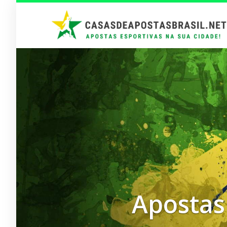
Skip
to
main
content
Apostas