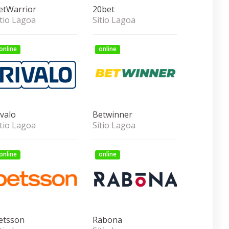
etWarrior
20bet
ítio Lagoa
Sítio Lagoa
online
online
ivalo
Betwinner
ítio Lagoa
Sítio Lagoa
online
online
etsson
Rabona