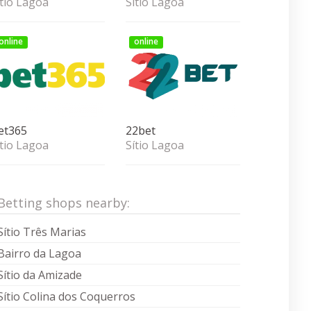
ítio Lagoa
Sítio Lagoa
online
online
et365
22bet
ítio Lagoa
Sítio Lagoa
Betting shops nearby:
Sítio Três Marias
Bairro da Lagoa
Sítio da Amizade
Sítio Colina dos Coquerros