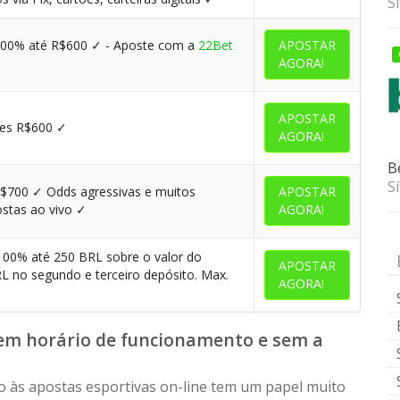
S
0% até R$600 ✓ - Aposte com a
22Bet
APOSTAR
AGORA!
APOSTAR
ses R$600 ✓
AGORA!
B
S
R$700 ✓ Odds agressivas e muitos
APOSTAR
stas ao vivo ✓
AGORA!
 100% até 250 BRL sobre o valor do
APOSTAR
L no segundo e terceiro depósito. Max.
AGORA!
em horário de funcionamento e sem a
sso às apostas esportivas on-line tem um papel muito