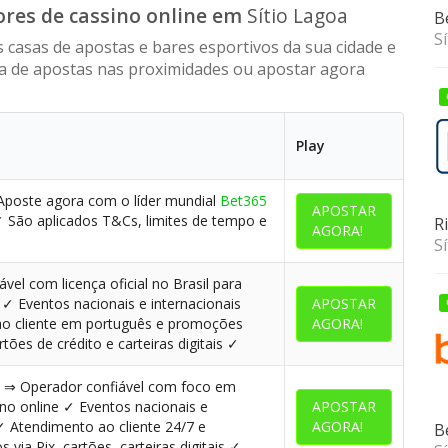
ores de cassino online
em
Sítio Lagoa
B
S
as casas de apostas e bares esportivos da sua cidade e
sa de apostas nas proximidades ou apostar agora
Play
Aposte agora com o líder mundial
Bet365
APOSTAR
São aplicados T&Cs, limites de tempo e
R
AGORA!
S
vel com licença oficial no Brasil para
 ✓ Eventos nacionais e internacionais
APOSTAR
ao cliente em português e promoções
AGORA!
ões de crédito e carteiras digitais ✓
l ⇒ Operador confiável com foco em
ino online ✓ Eventos nacionais e
APOSTAR
✓ Atendimento ao cliente 24/7 e
AGORA!
B
ia Pix, cartões, carteiras digitais ✓