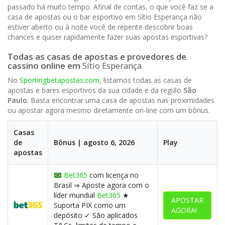
passado há muito tempo. Afinal de contas, o que você faz se a
casa de apostas ou o bar esportivo em Sítio Esperança não
estiver aberto ou à noite você de repente descobrir boas
chances e quiser rapidamente fazer suas apostas esportivas?
Todas as casas de apostas
e provedores de
cassino online
em
Sítio Esperança
No
Sportingbetapostas.com
, listamos todas as casas de
apostas e bares esportivos da sua cidade e da região
São
Paulo
. Basta encontrar uma casa de apostas nas proximidades
ou apostar agora mesmo diretamente on-line com um bônus.
Casas
de
Bônus | agosto 6, 2026
Play
apostas
Bet365
com licença no
Brasil ⇒ Aposte agora com o
líder mundial
Bet365
★
APOSTAR
Suporta PIX como um
AGORA!
depósito ✓ São aplicados