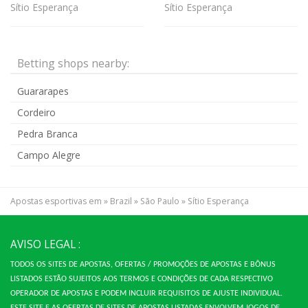
Sítio Esperança
Sítio Esperança
Betting shops nearby:
Guararapes
Cordeiro
Pedra Branca
Campo Alegre
Apostas esportivas em
»
Brazil
»
São Paulo
»
Sítio Esperança
AVISO LEGAL :
TODOS OS SITES DE APOSTAS, OFERTAS / PROMOÇÕES DE APOSTAS E BÔNUS
LISTADOS ESTÃO SUJEITOS AOS TERMOS E CONDIÇÕES DE CADA RESPECTIVO
OPERADOR DE APOSTAS E PODEM INCLUIR REQUISITOS DE AJUSTE INDIVIDUAL.