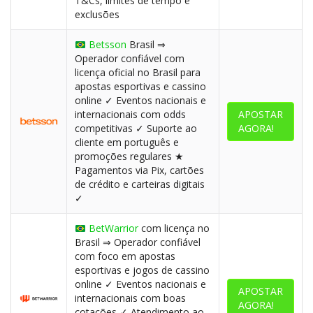
T&Cs, limites de tempo e
exclusões
Betsson
Brasil ⇒
Operador confiável com
licença oficial no Brasil para
apostas esportivas e cassino
online ✓ Eventos nacionais e
internacionais com odds
APOSTAR
competitivas ✓ Suporte ao
AGORA!
cliente em português e
promoções regulares ★
Pagamentos via Pix, cartões
de crédito e carteiras digitais
✓
BetWarrior
com licença no
Brasil ⇒ Operador confiável
com foco em apostas
esportivas e jogos de cassino
online ✓ Eventos nacionais e
APOSTAR
internacionais com boas
AGORA!
cotações ✓ Atendimento ao