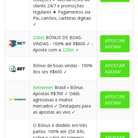
cliente 24/7 e promoções
regulares ★ Pagamentos via
Pix, cartões, carteiras digitais
✓
22bet
BÓNUS DE BOAS-
APOSTAR
VINDAS - 100% até R$600 ✓ -
AGORA!
Aposte com a
22Bet
✓
Bônus de boas-vindas - 100%
APOSTAR
dos ses R$600 ✓
AGORA!
Betwinner
Brasil » Bônus
Apostas R$700 ✓ Odds
APOSTAR
agressivas e muitos
AGORA!
mercados ✓ Destaques para
as apostas ao vivo ✓
O Bônus é dividido em três
partes: 100% até 250 BRL
sobre o valor do primeiro
APOSTAR