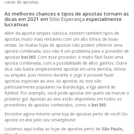
casas de apostas.
As melhores chances e tipos de apostas tornam as
dicas em 202
1
em
Sítio Esperança
especialmente
lucrativas
Além da aposta simples clássica, existem também tipos de
apostas muito mais rentáveis com um alto bônus de boas-
vindas. Se muitas lojas de apostas não podem oferecer uma
aposta combinada, isso não é um problema para o provedor de
apostas
bet365
. Com esse provedor, é muito fácil fazer uma
aposta combinada, com a possibilidade de altos ganhos. Outra
dica: não basta simplesmente apostar em uma derrota, vitória
ou empate, pois mesmo durante o jogo é possível fazer
apostas especiais ao vivo. As apostas ao vivo são
particularmente populares na Bundesliga, a liga alemã de
futebol. Por exemplo, você pode apostar em quem vai marcar o
próximo gol. Apostas ao vivo estão disponíveis em todos os
provedores de apostas conhecidos, como o
bet365.
Encontre agora mesmo uma loja de apostas perto de você! Ou
aposte on-line pelo seu smartphone!
Listamos aqui todas as lojas de apostas perto de
São Paulo,