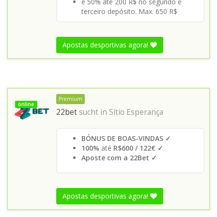
e 50% até 200 R$ no segundo e
terceiro depósito. Max. 650 R$
Apostas desportivas agora!
Premium
online
22bet
sucht in
Sítio Esperança
BÓNUS DE BOAS-VINDAS ✓
100%
até
R$600 / 122€ ✓
Aposte com a 22Bet ✓
Apostas desportivas agora!