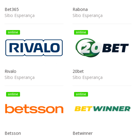
Bet365
Rabona
Sítio Esperança
Sítio Esperança
online
online
Rivalo
20bet
Sítio Esperança
Sítio Esperança
online
online
Betsson
Betwinner