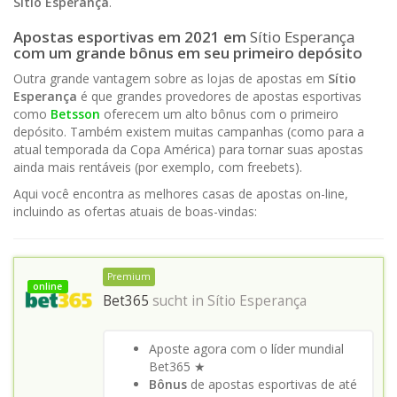
Sítio Esperança
.
Apostas esportivas em 202
1
em
Sítio Esperança
com um grande bônus em seu primeiro depósito
Outra grande vantagem sobre as lojas de apostas em
Sítio
Esperança
é que grandes provedores de apostas esportivas
como
Betsson
oferecem um alto bônus com o primeiro
depósito. Também existem muitas campanhas (como para a
atual temporada da Copa América) para tornar suas apostas
ainda mais rentáveis (por exemplo, com freebets).
Aqui você encontra as melhores casas de apostas on-line,
incluindo as ofertas atuais de boas-vindas:
Premium
online
Bet365
sucht in
Sítio Esperança
Aposte agora com o líder mundial
Bet365 ★
Bônus
de apostas esportivas de até