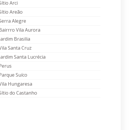
Sítio Arci
Sítio Areão
Serra Alegre
Bairrro Vila Aurora
Jardim Brasilia
Vila Santa Cruz
Jardim Santa Lucrécia
Perus
Parque Suíco
Vila Hungaresa
Sítio do Castanho