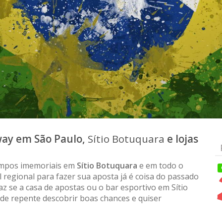
tway em
São Paulo,
Sítio Botuquara
e lojas
tempos imemoriais em
Sítio Botuquara
e em todo o
ial regional para fazer sua aposta já é coisa do passado
az se a casa de apostas ou o bar esportivo em Sítio
 de repente descobrir boas chances e quiser