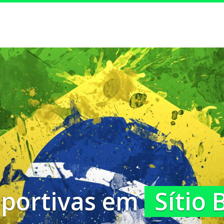
sportivas em
Sítio