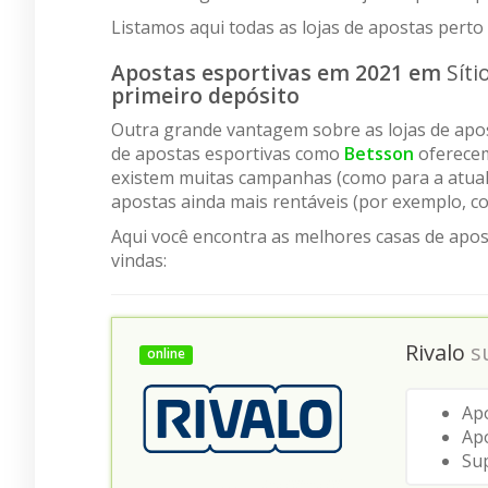
Listamos aqui todas as lojas de apostas perto
Apostas esportivas em 202
1
em
Sít
primeiro depósito
Outra grande vantagem sobre as lojas de ap
de apostas esportivas como
Betsson
oferecem
existem muitas campanhas (como para a atual
apostas ainda mais rentáveis (por exemplo, co
Aqui você encontra as melhores casas de apost
vindas:
Rivalo
s
online
Apo
Apo
Su