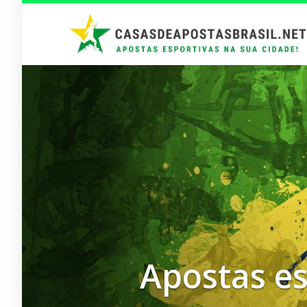
Skip
to
main
content
Apostas e