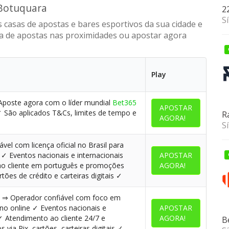
 Botuquara
2
S
as casas de apostas e bares esportivos da sua cidade e
sa de apostas nas proximidades ou apostar agora
Play
Aposte agora com o líder mundial
Bet365
APOSTAR
São aplicados T&Cs, limites de tempo e
R
AGORA!
S
vel com licença oficial no Brasil para
 ✓ Eventos nacionais e internacionais
APOSTAR
ao cliente em português e promoções
AGORA!
ões de crédito e carteiras digitais ✓
l ⇒ Operador confiável com foco em
ino online ✓ Eventos nacionais e
APOSTAR
✓ Atendimento ao cliente 24/7 e
AGORA!
B
ia Pix, cartões, carteiras digitais ✓