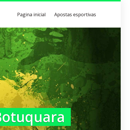
Pagina inicial
Apostas esportivas
 Botuquara