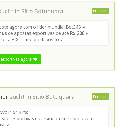
sucht in
Sítio Botuquara
Premium
ste agora com o líder mundial Bet365 ★
nus
de apostas esportivas de até
R$ 200
✓
porta PIX como um depósito ✓
esportivas agora!
ior
sucht in
Sítio Botuquara
Premium
Warrior Brasil
stas esportivas e cassino online com foco no
sil ✓