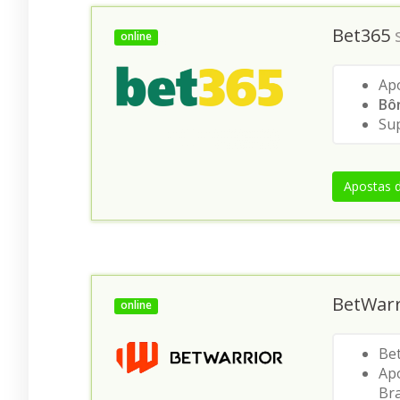
Bet365
online
Apo
Bô
Su
Apostas d
BetWarr
online
Bet
Apo
Bra