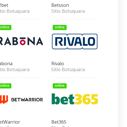
2bet
Betsson
ítio Botuquara
Sítio Botuquara
online
online
abona
Rivalo
ítio Botuquara
Sítio Botuquara
online
online
etWarrior
Bet365