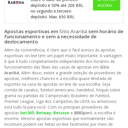
depósito e 50% até 200 BRL
AGORA!
no segundo e terceiro
depósito. Max. 650 BRL
Apostas esportivas em
Sítio Araribá
sem horário de
funcionamento e sem a necessidade de
deslocamento
Além da conveniência, é claro que o fácil acesso às apostas
esportivas on-line tem um papel muito importante. A vantagem
é que é tudo completamente independente dos horários de
funcionamento das filiais das casas de apostas em
Sítio
Araribá
. Além disso, existe a grande seleção de provedores de
apostas, melhores chances e a escolha quase ilimitada de
esportes na casa de apostas on-line de sua escolha. Seja
corrida de cavalos, futebol americano, handebol, hóquei sobre
grama ou partidas do Campeonato Brasileiro de Futebol,
Premier League, Liga dos Campeões da UEFA ou amistosos:
está tudo lá para você. Com os principais provedores de
apostas
bet365
,
Betway
,
Betsson
e
888Sport
, a escolha é
enorme. Mesmo apostas esportivas que normalmente são
incomuns podem ser feitas on-line facilmente por meio de