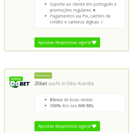
Suporte ao cliente em português e
promoções regulares ★
Pagamentos via Pix, cartões de
crédito e carteiras digitais ✓
Apostas desportivas agora!
Premium
online
20bet
sucht in
Sítio Araribá
Bônus
de boas-vindas
100%
dos ses
600 BRL
Apostas desportivas agora!