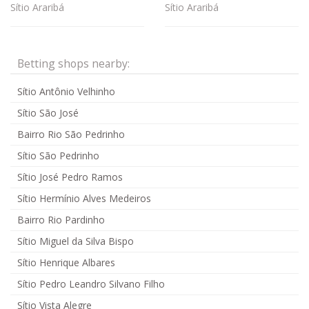
Sítio Araribá
Sítio Araribá
Betting shops nearby:
Sítio Antônio Velhinho
Sítio São José
Bairro Rio São Pedrinho
Sítio São Pedrinho
Sítio José Pedro Ramos
Sítio Hermínio Alves Medeiros
Bairro Rio Pardinho
Sítio Miguel da Silva Bispo
Sítio Henrique Albares
Sítio Pedro Leandro Silvano Filho
Sítio Vista Alegre