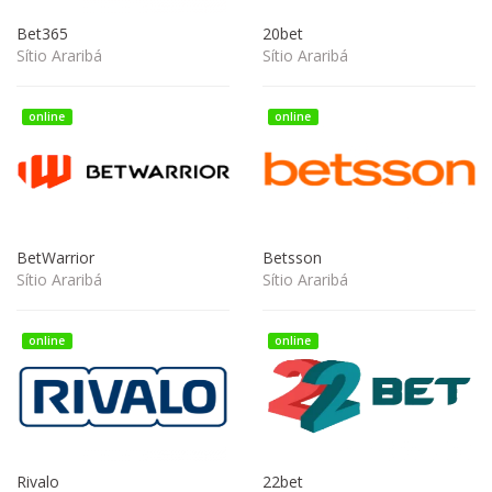
Bet365
20bet
Sítio Araribá
Sítio Araribá
online
online
BetWarrior
Betsson
Sítio Araribá
Sítio Araribá
online
online
Rivalo
22bet