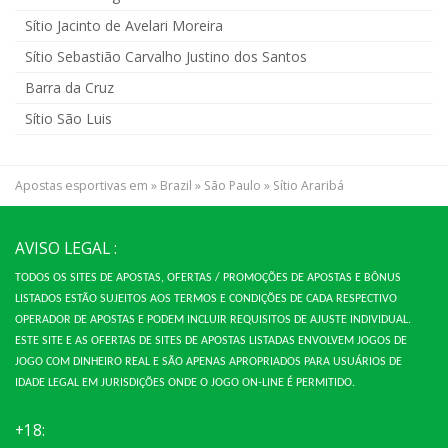
Sítio Jacinto de Avelari Moreira
Sítio Sebastião Carvalho Justino dos Santos
Barra da Cruz
Sítio São Luis
Apostas esportivas em
»
Brazil
»
São Paulo
»
Sítio Araribá
AVISO LEGAL :
TODOS OS SITES DE APOSTAS, OFERTAS / PROMOÇÕES DE APOSTAS E BÔNUS
LISTADOS ESTÃO SUJEITOS AOS TERMOS E CONDIÇÕES DE CADA RESPECTIVO
OPERADOR DE APOSTAS E PODEM INCLUIR REQUISITOS DE AJUSTE INDIVIDUAL.
ESTE SITE E AS OFERTAS DE SITES DE APOSTAS LISTADAS ENVOLVEM JOGOS DE
JOGO COM DINHEIRO REAL E SÃO APENAS APROPRIADOS PARA USUÁRIOS DE
IDADE LEGAL EM JURISDIÇÕES ONDE O JOGO ON-LINE É PERMITIDO.
+18: