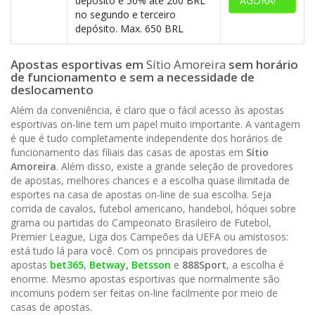
depósito e 50% até 200 BRL
AGORA!
no segundo e terceiro
depósito. Max. 650 BRL
Apostas esportivas em
Sítio Amoreira
sem horário
de funcionamento e sem a necessidade de
deslocamento
Além da conveniência, é claro que o fácil acesso às apostas
esportivas on-line tem um papel muito importante. A vantagem
é que é tudo completamente independente dos horários de
funcionamento das filiais das casas de apostas em
Sítio
Amoreira
. Além disso, existe a grande seleção de provedores
de apostas, melhores chances e a escolha quase ilimitada de
esportes na casa de apostas on-line de sua escolha. Seja
corrida de cavalos, futebol americano, handebol, hóquei sobre
grama ou partidas do Campeonato Brasileiro de Futebol,
Premier League, Liga dos Campeões da UEFA ou amistosos:
está tudo lá para você. Com os principais provedores de
apostas
bet365
,
Betway
,
Betsson
e
888Sport
, a escolha é
enorme. Mesmo apostas esportivas que normalmente são
incomuns podem ser feitas on-line facilmente por meio de
casas de apostas.