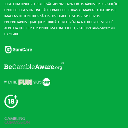
JOGO COM DINHEIRO REAL E SÃO APENAS PARA +18 USUÁRIOS EM JURISDIÇÕES
ONDE OS JOGOS ON-LINE SÃO PERMITIDOS.
TODAS AS MARCAS, LOGOTIPOS E
IMAGENS DE TERCEIROS SÃO PROPRIEDADE DE SEUS RESPECTIVOS
PROPRIETÁRIOS.
QUALQUER EXIBIÇÃO E REFERÊNCIA A TERCEIROS.
SE VOCÊ
ACREDITA QUE TEM UM PROBLEMA COM O JOGO, VISITE BeGambleAware ou
GAMCARE.