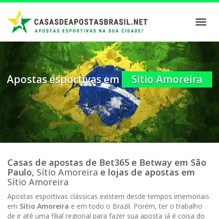
Skip
to
Toggl
main
navig
content
Apostas esportivas em
Sítio Amoreira
Casas de apostas de Bet365 e Betway em
São
Paulo,
Sítio Amoreira
e lojas de apostas em
Sítio Amoreira
Apostas esportivas clássicas existem desde tempos imemoriais
em
Sítio Amoreira
e em todo o Brazil. Porém, ter o trabalho
de ir até uma filial regional para fazer sua aposta já é coisa do