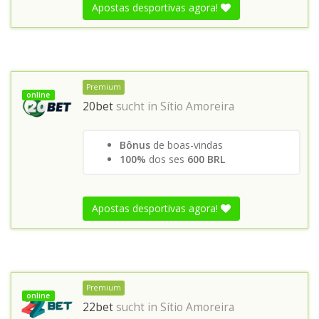
Apostas desportivas agora!
Premium
online
20bet
sucht in
Sítio Amoreira
Bônus
de boas-vindas
100%
dos ses
600 BRL
Apostas desportivas agora!
Premium
online
22bet
sucht in
Sítio Amoreira