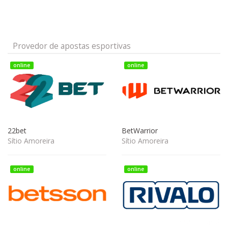
Provedor de apostas esportivas
online
online
22bet
BetWarrior
Sítio Amoreira
Sítio Amoreira
online
online