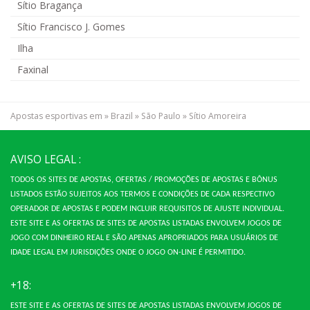
Sítio Bragança
Sítio Francisco J. Gomes
Ilha
Faxinal
Apostas esportivas em
»
Brazil
»
São Paulo
»
Sítio Amoreira
AVISO LEGAL :
TODOS OS SITES DE APOSTAS, OFERTAS / PROMOÇÕES DE APOSTAS E BÔNUS
LISTADOS ESTÃO SUJEITOS AOS TERMOS E CONDIÇÕES DE CADA RESPECTIVO
OPERADOR DE APOSTAS E PODEM INCLUIR REQUISITOS DE AJUSTE INDIVIDUAL.
ESTE SITE E AS OFERTAS DE SITES DE APOSTAS LISTADAS ENVOLVEM JOGOS DE
JOGO COM DINHEIRO REAL E SÃO APENAS APROPRIADOS PARA USUÁRIOS DE
IDADE LEGAL EM JURISDIÇÕES ONDE O JOGO ON-LINE É PERMITIDO.
+18:
ESTE SITE E AS OFERTAS DE SITES DE APOSTAS LISTADAS ENVOLVEM JOGOS DE