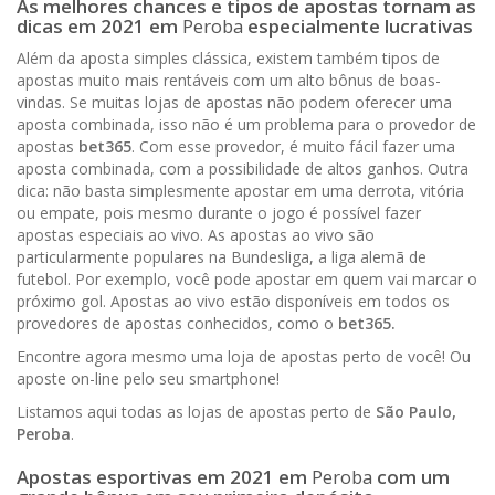
As melhores chances e tipos de apostas tornam as
dicas em 202
1
em
Peroba
especialmente lucrativas
Além da aposta simples clássica, existem também tipos de
apostas muito mais rentáveis com um alto bônus de boas-
vindas. Se muitas lojas de apostas não podem oferecer uma
aposta combinada, isso não é um problema para o provedor de
apostas
bet365
. Com esse provedor, é muito fácil fazer uma
aposta combinada, com a possibilidade de altos ganhos. Outra
dica: não basta simplesmente apostar em uma derrota, vitória
ou empate, pois mesmo durante o jogo é possível fazer
apostas especiais ao vivo. As apostas ao vivo são
particularmente populares na Bundesliga, a liga alemã de
futebol. Por exemplo, você pode apostar em quem vai marcar o
próximo gol. Apostas ao vivo estão disponíveis em todos os
provedores de apostas conhecidos, como o
bet365.
Encontre agora mesmo uma loja de apostas perto de você! Ou
aposte on-line pelo seu smartphone!
Listamos aqui todas as lojas de apostas perto de
São Paulo,
Peroba
.
Apostas esportivas em 202
1
em
Peroba
com um