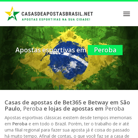
Skip
to
Toggl
main
navig
content
Apostas esportivas em
Peroba
Casas de apostas de Bet365 e Betway em
São
Paulo,
Peroba
e lojas de apostas em
Peroba
Apostas esportivas clássicas existem desde tempos imemoriais
em
Peroba
e em todo o Brazil. Porém, ter o trabalho de ir até
uma filial regional para fazer sua aposta já é coisa do passado
há muito tempo. Afinal de contas, o que você faz se a casa de