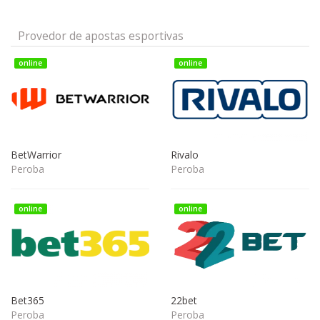
Provedor de apostas esportivas
online
online
BetWarrior
Rivalo
Peroba
Peroba
online
online
Bet365
22bet
Peroba
Peroba