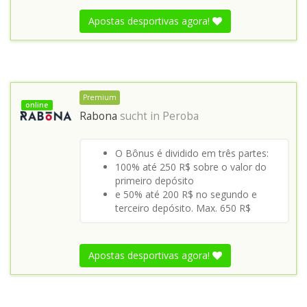
Apostas desportivas agora!
Premium
online
Rabona
sucht in
Peroba
O Bônus é dividido em três partes:
100% até 250 R$ sobre o valor do
primeiro depósito
e 50% até 200 R$ no segundo e
terceiro depósito. Max. 650 R$
Apostas desportivas agora!