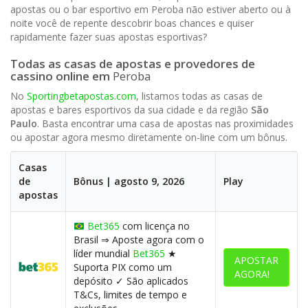
apostas ou o bar esportivo em Peroba não estiver aberto ou à
noite você de repente descobrir boas chances e quiser
rapidamente fazer suas apostas esportivas?
Todas as casas de apostas
e provedores de
cassino online
em
Peroba
No
Sportingbetapostas.com
, listamos todas as casas de
apostas e bares esportivos da sua cidade e da região
São
Paulo
. Basta encontrar uma casa de apostas nas proximidades
ou apostar agora mesmo diretamente on-line com um bônus.
Casas
de
Bônus | agosto 9, 2026
Play
apostas
Bet365
com licença no
Brasil ⇒ Aposte agora com o
líder mundial
Bet365
★
APOSTAR
Suporta PIX como um
AGORA!
depósito ✓ São aplicados
T&Cs, limites de tempo e