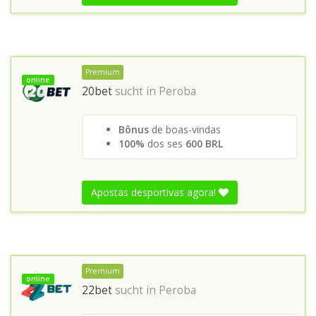
Premium
online
20bet
sucht in
Peroba
Bônus
de boas-vindas
100%
dos ses
600 BRL
Apostas desportivas agora!
Premium
online
22bet
sucht in
Peroba