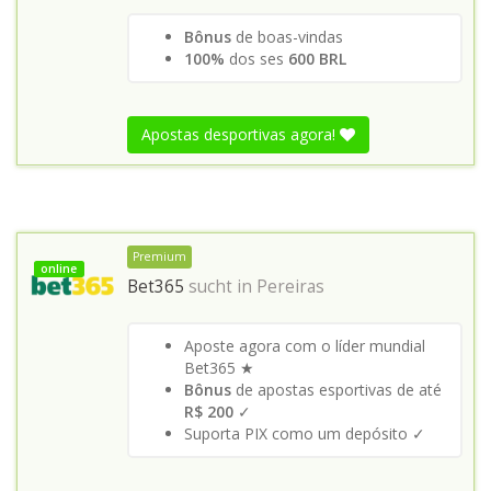
Bônus
de boas-vindas
100%
dos ses
600 BRL
Apostas desportivas agora!
Premium
online
Bet365
sucht in
Pereiras
Aposte agora com o líder mundial
Bet365 ★
Bônus
de apostas esportivas de até
R$ 200
✓
Suporta PIX como um depósito ✓