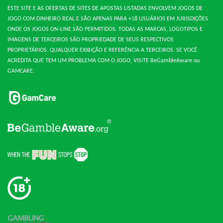
ESTE SITE E AS OFERTAS DE SITES DE APOSTAS LISTADAS ENVOLVEM JOGOS DE
JOGO COM DINHEIRO REAL E SÃO APENAS PARA +18 USUÁRIOS EM JURISDIÇÕES
ONDE OS JOGOS ON-LINE SÃO PERMITIDOS.
TODAS AS MARCAS, LOGOTIPOS E
IMAGENS DE TERCEIROS SÃO PROPRIEDADE DE SEUS RESPECTIVOS
PROPRIETÁRIOS.
QUALQUER EXIBIÇÃO E REFERÊNCIA A TERCEIROS.
SE VOCÊ
ACREDITA QUE TEM UM PROBLEMA COM O JOGO, VISITE BeGambleAware ou
GAMCARE.