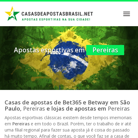
Skip
to
Toggl
main
navig
content
Apostas esportivas em
Pereiras
Casas de apostas de Bet365 e Betway em
São
Paulo,
Pereiras
e lojas de apostas em
Pereiras
Apostas esportivas clássicas existem desde tempos imemoriais
em
Pereiras
e em todo o Brazil. Porém, ter o trabalho de ir até
uma filial regional para fazer sua aposta já é coisa do passado
há muito tempo. Afinal de contas, o que você faz se a casa de