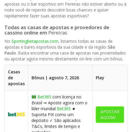
apostas ou o bar esportivo em Pereiras não estiver aberto ou à
noite você de repente descobrir boas chances e quiser
rapidamente fazer suas apostas esportivas?
Todas as casas de apostas
e provedores de
cassino online
em
Pereiras
No
Sportingbetapostas.com
, listamos todas as casas de
apostas e bares esportivos da sua cidade e da região
São
Paulo
. Basta encontrar uma casa de apostas nas proximidades
ou apostar agora mesmo diretamente on-line com um bônus.
Casas
de
Bônus | agosto 7, 2026
Play
apostas
Bet365
com licença no
Brasil ⇒ Aposte agora com o
líder mundial
Bet365
★
APOSTAR
Suporta PIX como um
AGORA!
depósito ✓ São aplicados
T&Cs, limites de tempo e