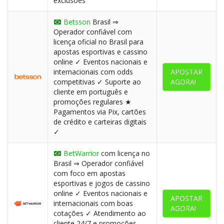
exclusões
Betsson
Brasil ⇒
Operador confiável com
licença oficial no Brasil para
apostas esportivas e cassino
online ✓ Eventos nacionais e
internacionais com odds
APOSTAR
competitivas ✓ Suporte ao
AGORA!
cliente em português e
promoções regulares ★
Pagamentos via Pix, cartões
de crédito e carteiras digitais
✓
BetWarrior
com licença no
Brasil ⇒ Operador confiável
com foco em apostas
esportivas e jogos de cassino
online ✓ Eventos nacionais e
APOSTAR
internacionais com boas
AGORA!
cotações ✓ Atendimento ao
cliente 24/7 e promoções