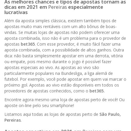
As melhores chances e tipos de apostas tornam as
dicas em 202
1
em
Pereiras
especialmente
lucrativas
Além da aposta simples clássica, existem também tipos de
apostas muito mais rentáveis com um alto bônus de boas-
vindas. Se muitas lojas de apostas não podem oferecer uma
aposta combinada, isso não é um problema para o provedor de
apostas
bet365
. Com esse provedor, é muito fácil fazer uma
aposta combinada, com a possibilidade de altos ganhos. Outra
dica: não basta simplesmente apostar em uma derrota, vitória
ou empate, pois mesmo durante o jogo é possível fazer
apostas especiais ao vivo. As apostas ao vivo são
particularmente populares na Bundesliga, a liga alemã de
futebol. Por exemplo, você pode apostar em quem vai marcar o
próximo gol. Apostas ao vivo estão disponíveis em todos os
provedores de apostas conhecidos, como o
bet365.
Encontre agora mesmo uma loja de apostas perto de você! Ou
aposte on-line pelo seu smartphone!
Listamos aqui todas as lojas de apostas perto de
São Paulo,
Pereiras
.