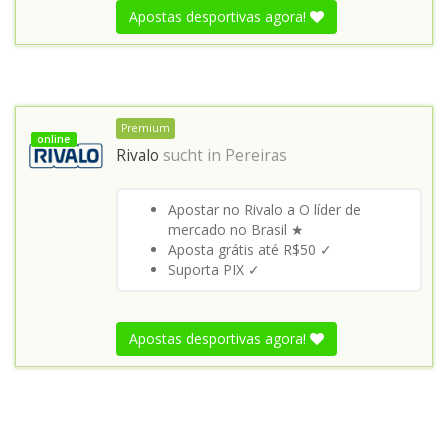
Apostas desportivas agora!
Premium
online
Rivalo
sucht in
Pereiras
Apostar no Rivalo a O líder de
mercado no Brasil ★
Aposta grátis até R$50 ✓
Suporta PIX ✓
Apostas desportivas agora!