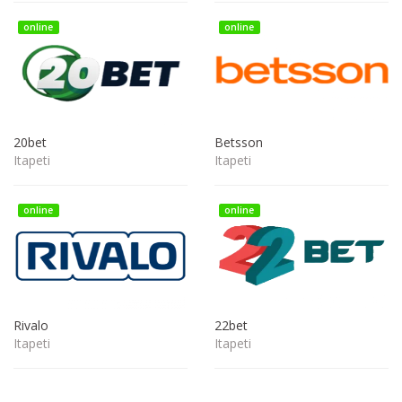
online
online
20bet
Betsson
Itapeti
Itapeti
online
online
Rivalo
22bet
Itapeti
Itapeti