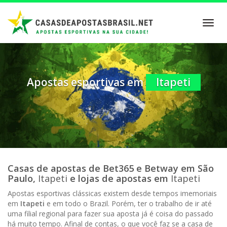
Skip
to
Toggl
main
navig
content
Apostas esportivas em
Itapeti
Casas de apostas de Bet365 e Betway em
São
Paulo,
Itapeti
e lojas de apostas em
Itapeti
Apostas esportivas clássicas existem desde tempos imemoriais
em
Itapeti
e em todo o Brazil. Porém, ter o trabalho de ir até
uma filial regional para fazer sua aposta já é coisa do passado
há muito tempo. Afinal de contas, o que você faz se a casa de