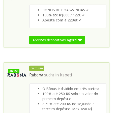
BÓNUS DE BOAS-VINDAS ✓
100%
até
R$600 / 122€ ✓
Aposte com a 22Bet ✓
Apostas desportivas agora!
Premium
online
Rabona
sucht in
Itapeti
O Bônus é dividido em três partes:
100% até 250 R$ sobre o valor do
primeiro depósito
e 50% até 200 R$ no segundo e
terceiro depósito. Max. 650 R$