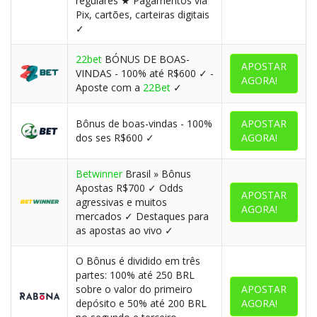
regulares ★ Pagamentos via
Pix, cartões, carteiras digitais
✓
22bet
BÓNUS DE BOAS-
APOSTAR
VINDAS - 100% até R$600 ✓ -
AGORA!
Aposte com a
22Bet
✓
Bônus de boas-vindas - 100%
APOSTAR
dos ses R$600 ✓
AGORA!
Betwinner
Brasil » Bônus
Apostas R$700 ✓ Odds
APOSTAR
agressivas e muitos
AGORA!
mercados ✓ Destaques para
as apostas ao vivo ✓
O Bônus é dividido em três
partes: 100% até 250 BRL
sobre o valor do primeiro
APOSTAR
depósito e 50% até 200 BRL
AGORA!