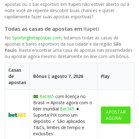
apostas ou o bar esportivo em Itapeti não estiver aberto ou à
noite você de repente descobrir boas chances e quiser
rapidamente fazer suas apostas esportivas?
Todas as casas de apostas em
Itapeti
No
Sportingbetapostas.com
, listamos todas as casas de
apostas e bares esportivos da sua cidade e da região
São
Paulo
. Basta encontrar uma casa de apostas nas proximidades
ou apostar agora mesmo diretamente on-line com um bônus.
Casas
de
Bônus | agosto 7, 2026
Play
apostas
Bet365
com licença no
Brasil ⇒ Aposte agora com o
líder mundial
Bet365
★
APOSTAR
Suporta PIX como um
AGORA!
depósito ✓ São aplicados
T&Cs, limites de tempo e
exclusões