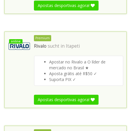
Apostas desportivas agora!
Premium
online
Rivalo
sucht in
Itapeti
Apostar no Rivalo a O líder de
mercado no Brasil ★
Aposta grátis até R$50 ✓
Suporta PIX ✓
Apostas desportivas agora!