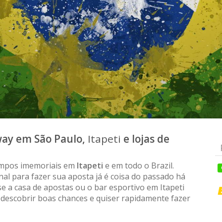
tway em
São Paulo,
Itapeti
e lojas de
tempos imemoriais em
Itapeti
e em todo o Brazil.
onal para fazer sua aposta já é coisa do passado há
se a casa de apostas ou o bar esportivo em Itapeti
 descobrir boas chances e quiser rapidamente fazer