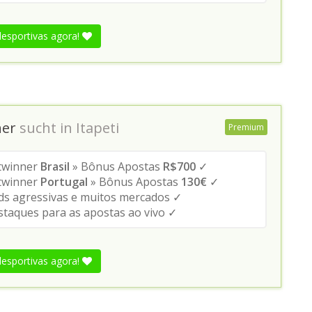
esportivas agora!
ner
sucht in
Itapeti
Premium
twinner
Brasil
» Bônus Apostas
R$700
✓
twinner
Portugal
» Bônus Apostas
130€
✓
ds agressivas e muitos mercados ✓
taques para as apostas ao vivo ✓
esportivas agora!