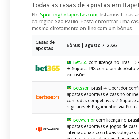
Todas as casas de apostas em
Itapet
No
Sportingbetapostas.com
, listamos todas 
da região
São Paulo
. Basta encontrar uma ca
mesmo diretamente on-line com um bônus.
Casas de
Bônus | agosto 7, 2026
apostas
Bet365
com licença no Brasil ⇒ 
★ Suporta PIX como um depósito ✓ 
exclusões
Betsson
Brasil ⇒ Operador confiá
apostas esportivas e cassino online
com odds competitivas ✓ Suporte 
regulares ★ Pagamentos via Pix, cart
BetWarrior
com licença no Brasi
apostas esportivas e jogos de cass
internacionais com boas cotações 
promoções regulares ★ Pagamentos v