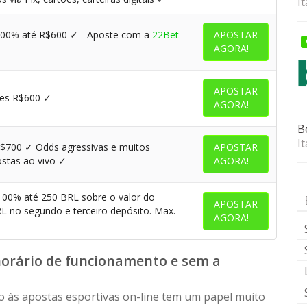
It
0% até R$600 ✓ - Aposte com a
22Bet
APOSTAR
AGORA!
APOSTAR
ses R$600 ✓
AGORA!
B
It
R$700 ✓ Odds agressivas e muitos
APOSTAR
stas ao vivo ✓
AGORA!
 100% até 250 BRL sobre o valor do
APOSTAR
L no segundo e terceiro depósito. Max.
AGORA!
orário de funcionamento e sem a
sso às apostas esportivas on-line tem um papel muito