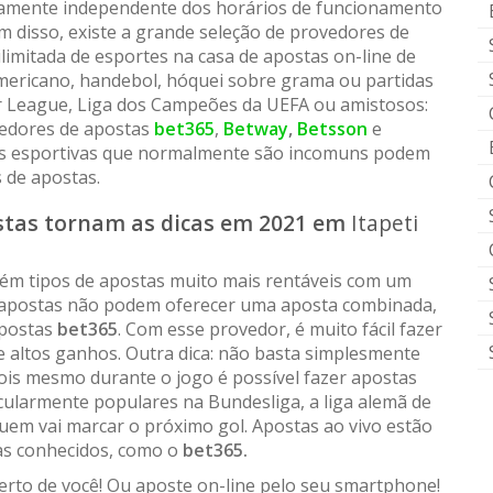
tamente independente dos horários de funcionamento
ém disso, existe a grande seleção de provedores de
limitada de esportes na casa de apostas on-line de
 americano, handebol, hóquei sobre grama ou partidas
r League, Liga dos Campeões da UEFA ou amistosos:
ovedores de apostas
bet365
,
Betway
,
Betsson
e
as esportivas que normalmente são incomuns podem
s de apostas.
stas tornam as dicas em 202
1
em
Itapeti
bém tipos de apostas muito mais rentáveis com um
de apostas não podem oferecer uma aposta combinada,
apostas
bet365
. Com esse provedor, é muito fácil fazer
 altos ganhos. Outra dica: não basta simplesmente
ois mesmo durante o jogo é possível fazer apostas
ticularmente populares na Bundesliga, a liga alemã de
uem vai marcar o próximo gol. Apostas ao vivo estão
as conhecidos, como o
bet365.
rto de você! Ou aposte on-line pelo seu smartphone!