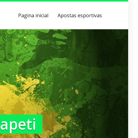
Pagina inicial
Apostas esportivas
tapeti