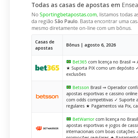
Todas as casas de apostas em
Ense
No
Sportingbetapostas.com
, listamos todas 
da região
São Paulo
. Basta encontrar uma ca
mesmo diretamente on-line com um bônus.
Casas de
Bônus | agosto 6, 2026
apostas
Bet365
com licença no Brasil ⇒ 
★ Suporta PIX como um depósito ✓ 
exclusões
Betsson
Brasil ⇒ Operador confiá
apostas esportivas e cassino online
com odds competitivas ✓ Suporte 
regulares ★ Pagamentos via Pix, cart
BetWarrior
com licença no Brasi
apostas esportivas e jogos de cass
internacionais com boas cotações 
promoções regulares ★ Pagamentos v