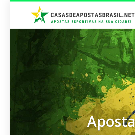
Skip
to
main
content
Aposta