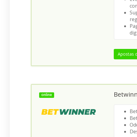
com
Su
re
Pag
dig
Apostas d
Betwin
online
Be
Be
Od
Des