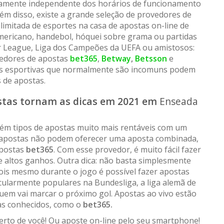
tamente independente dos horários de funcionamento
Além disso, existe a grande seleção de provedores de
limitada de esportes na casa de apostas on-line de
 americano, handebol, hóquei sobre grama ou partidas
r League, Liga dos Campeões da UEFA ou amistosos:
ovedores de apostas
bet365
,
Betway
,
Betsson
e
as esportivas que normalmente são incomuns podem
s de apostas.
stas tornam as dicas em 202
1
em
Enseada
bém tipos de apostas muito mais rentáveis com um
de apostas não podem oferecer uma aposta combinada,
apostas
bet365
. Com esse provedor, é muito fácil fazer
 altos ganhos. Outra dica: não basta simplesmente
ois mesmo durante o jogo é possível fazer apostas
ticularmente populares na Bundesliga, a liga alemã de
uem vai marcar o próximo gol. Apostas ao vivo estão
as conhecidos, como o
bet365.
rto de você! Ou aposte on-line pelo seu smartphone!