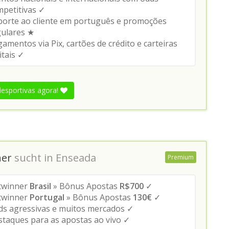
petitivas ✓
porte ao cliente em português e promoções
gulares ★
amentos via Pix, cartões de crédito e carteiras
itais ✓
esportivas agora!
ner
sucht in
Enseada
Premium
twinner
Brasil
» Bônus Apostas
R$700
✓
twinner
Portugal
» Bônus Apostas
130€
✓
ds agressivas e muitos mercados ✓
taques para as apostas ao vivo ✓