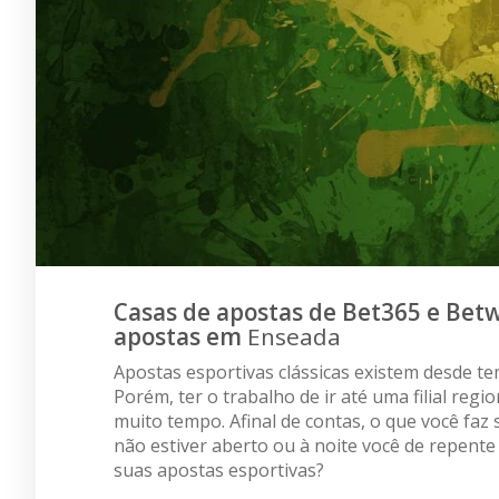
Casas de apostas de Bet365 e Be
apostas em
Enseada
Apostas esportivas clássicas existem desde 
Porém, ter o trabalho de ir até uma filial regi
muito tempo. Afinal de contas, o que você faz
não estiver aberto ou à noite você de repente
suas apostas esportivas?