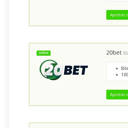
Apostas d
20bet
s
online
Bô
10
Apostas d