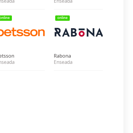
nseada
Enseada
online
online
etsson
Rabona
nseada
Enseada