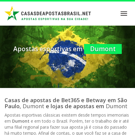
Skip
to
Toggl
main
navig
content
Apostas esportivas em
Dumont
Casas de apostas de Bet365 e Betway em
São
Paulo,
Dumont
e lojas de apostas em
Dumont
Apostas esportivas clássicas existem desde tempos imemoriais
em
Dumont
e em todo o Brazil. Porém, ter o trabalho de ir até
uma filial regional para fazer sua aposta já é coisa do passado
há muito tempo. Afinal de contas, o que você faz se a casa de