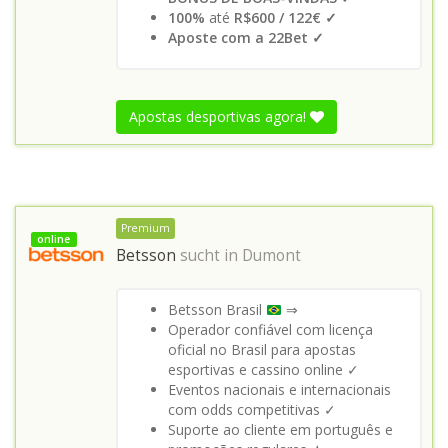
100%
até
R$600 / 122€ ✓
Aposte com a 22Bet ✓
Apostas desportivas agora!
Premium
online
Betsson
sucht in
Dumont
Betsson Brasil
⇒
Operador confiável com licença
oficial no Brasil para apostas
esportivas e cassino online ✓
Eventos nacionais e internacionais
com odds competitivas ✓
Suporte ao cliente em português e