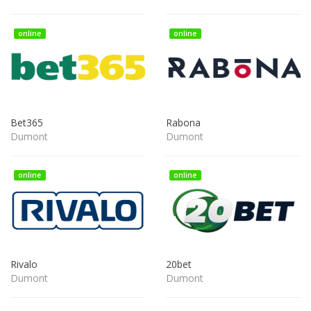
online
online
Bet365
Rabona
Dumont
Dumont
online
online
Rivalo
20bet
Dumont
Dumont