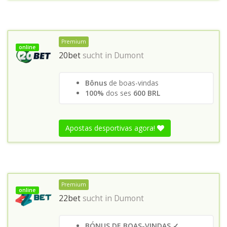
Premium
online
20bet
sucht in
Dumont
Bônus
de boas-vindas
100%
dos ses
600 BRL
Apostas desportivas agora!
Premium
online
22bet
sucht in
Dumont
BÓNUS DE BOAS-VINDAS ✓