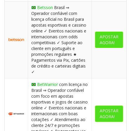
Betsson
Brasil ⇒
Operador confiável com
licença oficial no Brasil para
apostas esportivas e cassino
online ✓ Eventos nacionais e
internacionais com odds
APOSTAR
competitivas ✓ Suporte ao
AGORA!
cliente em português e
promoções regulares ★
Pagamentos via Pix, cartões
de crédito e carteiras digitais
✓
BetWarrior
com licença no
Brasil ⇒ Operador confiável
com foco em apostas
esportivas e jogos de cassino
online ✓ Eventos nacionais e
APOSTAR
internacionais com boas
AGORA!
cotações ✓ Atendimento ao
cliente 24/7 e promoções