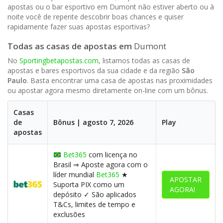
apostas ou o bar esportivo em Dumont não estiver aberto ou à
noite você de repente descobrir boas chances e quiser
rapidamente fazer suas apostas esportivas?
Todas as casas de apostas em
Dumont
No
Sportingbetapostas.com
, listamos todas as casas de
apostas e bares esportivos da sua cidade e da região
São
Paulo
. Basta encontrar uma casa de apostas nas proximidades
ou apostar agora mesmo diretamente on-line com um bônus.
Casas
de
Bônus | agosto 7, 2026
Play
apostas
Bet365
com licença no
Brasil ⇒ Aposte agora com o
líder mundial
Bet365
★
APOSTAR
Suporta PIX como um
AGORA!
depósito ✓ São aplicados
T&Cs, limites de tempo e
exclusões