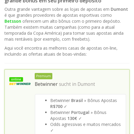
grande bônus em seu primeiro depósito
Outra grande vantagem sobre as lojas de apostas em
Dumont
é que grandes provedores de apostas esportivas como
Betsson
oferecem um alto bônus com o primeiro depósito.
Também existem muitas campanhas (como para a atual
temporada da Copa América) para tornar suas apostas ainda
mais rentáveis (por exemplo, com freebets).
Aqui você encontra as melhores casas de apostas on-line,
incluindo as ofertas atuais de boas-vindas:
Premium
online
Betwinner
sucht in
Dumont
Betwinner
Brasil
» Bônus Apostas
R$700
✓
Betwinner
Portugal
» Bônus
Apostas
130€
✓
Odds agressivas e muitos mercados
✓