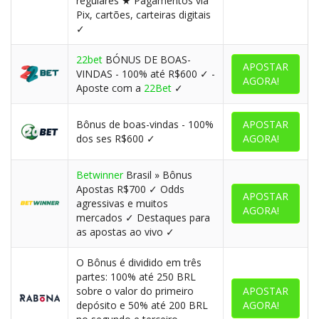
regulares ★ Pagamentos via
Pix, cartões, carteiras digitais
✓
22bet
BÓNUS DE BOAS-
APOSTAR
VINDAS - 100% até R$600 ✓ -
AGORA!
Aposte com a
22Bet
✓
Bônus de boas-vindas - 100%
APOSTAR
dos ses R$600 ✓
AGORA!
Betwinner
Brasil » Bônus
Apostas R$700 ✓ Odds
APOSTAR
agressivas e muitos
AGORA!
mercados ✓ Destaques para
as apostas ao vivo ✓
O Bônus é dividido em três
partes: 100% até 250 BRL
sobre o valor do primeiro
APOSTAR
depósito e 50% até 200 BRL
AGORA!