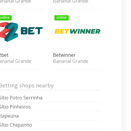
ananal Grande
Bananal Grande
online
online
2bet
Betwinner
ananal Grande
Bananal Grande
Betting shops nearby:
Sítio Potro Serrinha
Sítio Pinheiros
Itapeúna
Sítio Chiquinho