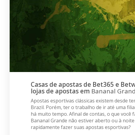
Casas de apostas de Bet365 e Be
lojas de apostas em
Bananal Gran
Apostas esportivas clássicas existem desde 
Brazil. Porém, ter o trabalho de ir até uma fil
há muito tempo. Afinal de contas, o que você 
Bananal Grande não estiver aberto ou à noite
rapidamente fazer suas apostas esportivas?