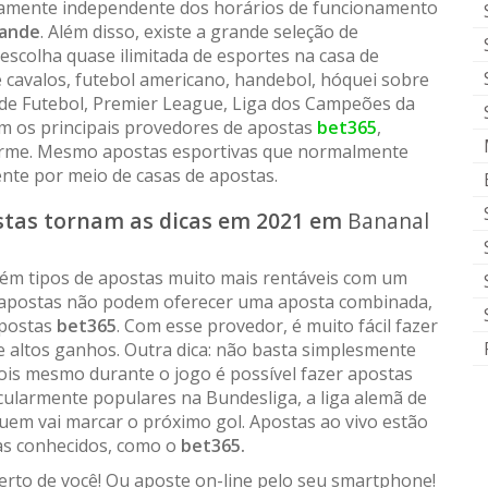
tamente independente dos horários de funcionamento
rande
. Além disso, existe a grande seleção de
escolha quase ilimitada de esportes na casa de
de cavalos, futebol americano, handebol, hóquei sobre
de Futebol, Premier League, Liga dos Campeões da
om os principais provedores de apostas
bet365
,
norme. Mesmo apostas esportivas que normalmente
ente por meio de casas de apostas.
stas tornam as dicas em 202
1
em
Bananal
bém tipos de apostas muito mais rentáveis com um
de apostas não podem oferecer uma aposta combinada,
apostas
bet365
. Com esse provedor, é muito fácil fazer
 altos ganhos. Outra dica: não basta simplesmente
ois mesmo durante o jogo é possível fazer apostas
ticularmente populares na Bundesliga, a liga alemã de
uem vai marcar o próximo gol. Apostas ao vivo estão
as conhecidos, como o
bet365.
rto de você! Ou aposte on-line pelo seu smartphone!