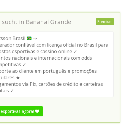
n
sucht in
Bananal Grande
Premium
tsson Brasil
⇒
rador confiável com licença oficial no Brasil para
stas esportivas e cassino online ✓
ntos nacionais e internacionais com odds
petitivas ✓
porte ao cliente em português e promoções
gulares ★
amentos via Pix, cartões de crédito e carteiras
itais ✓
esportivas agora!