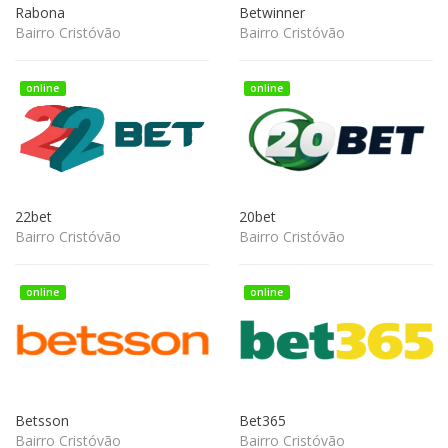
Rabona
Betwinner
Bairro Cristóvão
Bairro Cristóvão
online
online
22bet
20bet
Bairro Cristóvão
Bairro Cristóvão
online
online
Betsson
Bet365
Bairro Cristóvão
Bairro Cristóvão