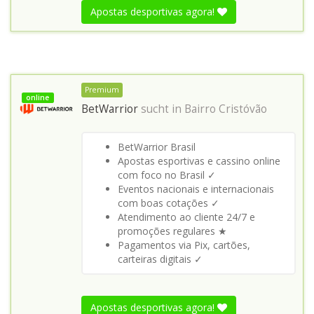
Apostas desportivas agora!
Premium
online
BetWarrior
sucht in
Bairro Cristóvão
BetWarrior Brasil
Apostas esportivas e cassino online
com foco no Brasil ✓
Eventos nacionais e internacionais
com boas cotações ✓
Atendimento ao cliente 24/7 e
promoções regulares ★
Pagamentos via Pix, cartões,
carteiras digitais ✓
Apostas desportivas agora!