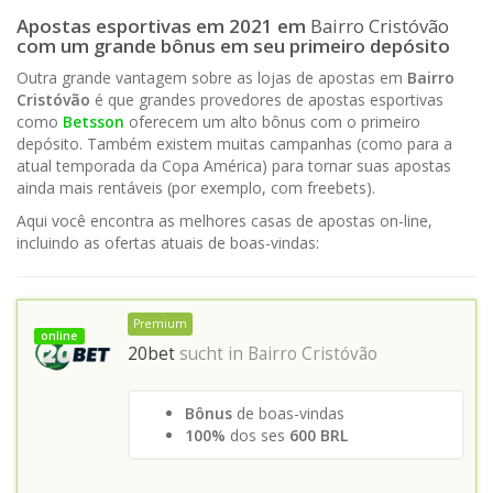
Apostas esportivas em 202
1
em
Bairro Cristóvão
com um grande bônus em seu primeiro depósito
Outra grande vantagem sobre as lojas de apostas em
Bairro
Cristóvão
é que grandes provedores de apostas esportivas
como
Betsson
oferecem um alto bônus com o primeiro
depósito. Também existem muitas campanhas (como para a
atual temporada da Copa América) para tornar suas apostas
ainda mais rentáveis (por exemplo, com freebets).
Aqui você encontra as melhores casas de apostas on-line,
incluindo as ofertas atuais de boas-vindas:
Premium
online
20bet
sucht in
Bairro Cristóvão
Bônus
de boas-vindas
100%
dos ses
600 BRL