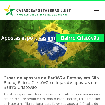
Skip
to
Toggl
main
navig
content
Apostas esportivas em
Bairro Cristóvão
Casas de apostas de Bet365 e Betway em
São
Paulo,
Bairro Cristóvão
e lojas de apostas em
Bairro Cristóvão
Apostas esportivas clássicas existem desde tempos imemoriais
em
Bairro Cristóvão
e em todo o Brazil. Porém, ter o trabalho
de ir até uma filial regional para fazer sua aposta já é coisa do