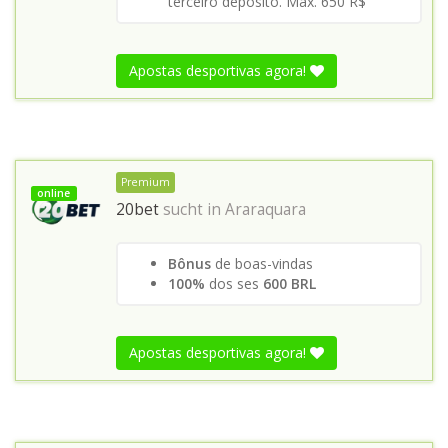
terceiro depósito. Max. 650 R$
Apostas desportivas agora!
Premium
online
20bet
sucht in
Araraquara
Bônus
de boas-vindas
100%
dos ses
600 BRL
Apostas desportivas agora!