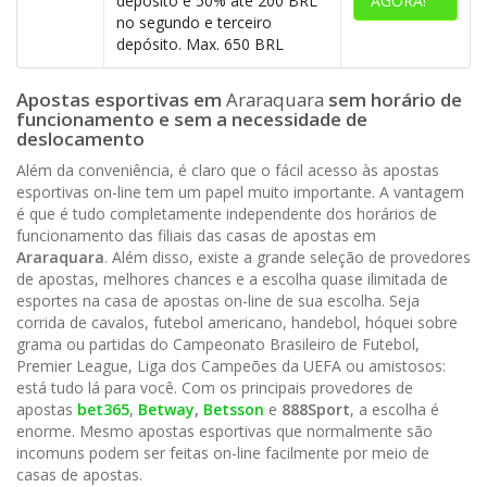
depósito e 50% até 200 BRL
AGORA!
no segundo e terceiro
depósito. Max. 650 BRL
Apostas esportivas em
Araraquara
sem horário de
funcionamento e sem a necessidade de
deslocamento
Além da conveniência, é claro que o fácil acesso às apostas
esportivas on-line tem um papel muito importante. A vantagem
é que é tudo completamente independente dos horários de
funcionamento das filiais das casas de apostas em
Araraquara
. Além disso, existe a grande seleção de provedores
de apostas, melhores chances e a escolha quase ilimitada de
esportes na casa de apostas on-line de sua escolha. Seja
corrida de cavalos, futebol americano, handebol, hóquei sobre
grama ou partidas do Campeonato Brasileiro de Futebol,
Premier League, Liga dos Campeões da UEFA ou amistosos:
está tudo lá para você. Com os principais provedores de
apostas
bet365
,
Betway
,
Betsson
e
888Sport
, a escolha é
enorme. Mesmo apostas esportivas que normalmente são
incomuns podem ser feitas on-line facilmente por meio de
casas de apostas.