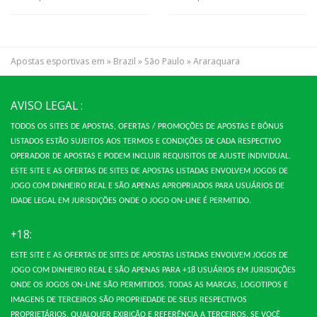
Apostas esportivas em
»
Brazil
»
São Paulo
»
Araraquara
AVISO LEGAL :
TODOS OS SITES DE APOSTAS, OFERTAS / PROMOÇÕES DE APOSTAS E BÔNUS
LISTADOS ESTÃO SUJEITOS AOS TERMOS E CONDIÇÕES DE CADA RESPECTIVO
OPERADOR DE APOSTAS E PODEM INCLUIR REQUISITOS DE AJUSTE INDIVIDUAL.
ESTE SITE E AS OFERTAS DE SITES DE APOSTAS LISTADAS ENVOLVEM JOGOS DE
JOGO COM DINHEIRO REAL E SÃO APENAS APROPRIADOS PARA USUÁRIOS DE
IDADE LEGAL EM JURISDIÇÕES ONDE O JOGO ON-LINE É PERMITIDO.
+18:
ESTE SITE E AS OFERTAS DE SITES DE APOSTAS LISTADAS ENVOLVEM JOGOS DE
JOGO COM DINHEIRO REAL E SÃO APENAS PARA +18 USUÁRIOS EM JURISDIÇÕES
ONDE OS JOGOS ON-LINE SÃO PERMITIDOS.
TODAS AS MARCAS, LOGOTIPOS E
IMAGENS DE TERCEIROS SÃO PROPRIEDADE DE SEUS RESPECTIVOS
PROPRIETÁRIOS.
QUALQUER EXIBIÇÃO E REFERÊNCIA A TERCEIROS.
SE VOCÊ