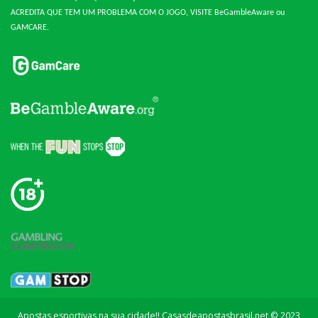
ACREDITA QUE TEM UM PROBLEMA COM O JOGO, VISITE BeGambleAware ou
GAMCARE.
Apostas esportivas na sua cidade!! Casasdeapostasbrasil.net © 2023