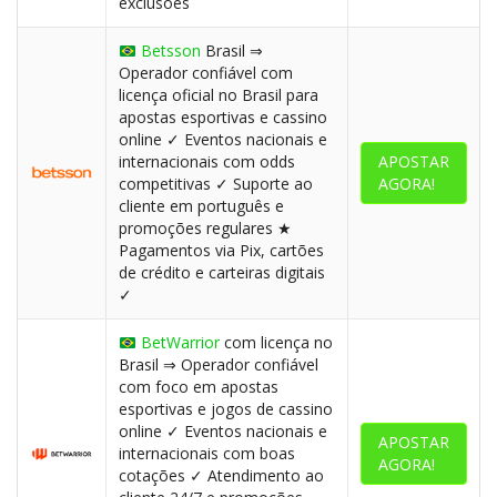
exclusões
Betsson
Brasil ⇒
Operador confiável com
licença oficial no Brasil para
apostas esportivas e cassino
online ✓ Eventos nacionais e
internacionais com odds
APOSTAR
competitivas ✓ Suporte ao
AGORA!
cliente em português e
promoções regulares ★
Pagamentos via Pix, cartões
de crédito e carteiras digitais
✓
BetWarrior
com licença no
Brasil ⇒ Operador confiável
com foco em apostas
esportivas e jogos de cassino
online ✓ Eventos nacionais e
APOSTAR
internacionais com boas
AGORA!
cotações ✓ Atendimento ao