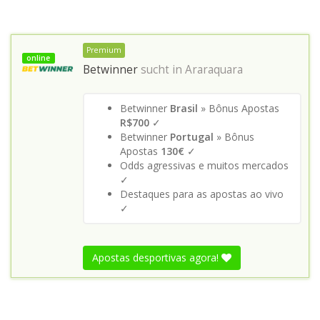
Premium
online
Betwinner
sucht in
Araraquara
Betwinner
Brasil
» Bônus Apostas
R$700
✓
Betwinner
Portugal
» Bônus
Apostas
130€
✓
Odds agressivas e muitos mercados
✓
Destaques para as apostas ao vivo
✓
Apostas desportivas agora!