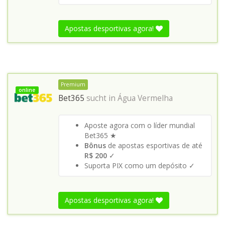
Apostas desportivas agora!
Premium
online
Bet365
sucht in
Água Vermelha
Aposte agora com o líder mundial
Bet365 ★
Bônus
de apostas esportivas de até
R$ 200
✓
Suporta PIX como um depósito ✓
Apostas desportivas agora!