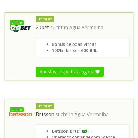
Premium
online
20bet
sucht in
Água Vermelha
Bônus
de boas-vindas
100%
dos ses
600 BRL
Apostas desportivas agora!
Premium
online
Betsson
sucht in
Água Vermelha
Betsson Brasil
⇒
Operador confiável com licença