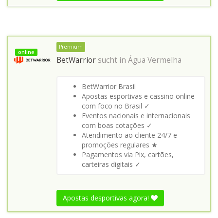
Premium
online
BetWarrior
sucht in
Água Vermelha
BetWarrior Brasil
Apostas esportivas e cassino online
com foco no Brasil ✓
Eventos nacionais e internacionais
com boas cotações ✓
Atendimento ao cliente 24/7 e
promoções regulares ★
Pagamentos via Pix, cartões,
carteiras digitais ✓
Apostas desportivas agora!