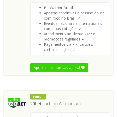
BetWarrior Brasil
Apostas esportivas e cassino online
com foco no Brasil ✓
Eventos nacionais e internacionais
com boas cotações ✓
Atendimento ao cliente 24/7 e
promoções regulares ★
Pagamentos via Pix, cartões,
carteiras digitais ✓
Apostas desportivas agora!
Premium
online
20bet
sucht in
Witmarsum