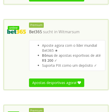
Premium
online
Bet365
sucht in
Witmarsum
Aposte agora com o líder mundial
Bet365 ★
Bônus
de apostas esportivas de até
R$ 200
✓
Suporta PIX como um depósito ✓
Apostas desportivas agora!
Premium