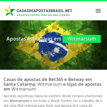
Skip
to
Toggl
main
navig
content
Apostas esportivas em
Witmarsum
Casas de apostas de Bet365 e Betway em
Santa Catarina,
Witmarsum
e lojas de apostas
em
Witmarsum
Apostas esportivas clássicas existem desde tempos imemoriais
em
Witmarsum
e em todo o Brazil. Porém, ter o trabalho de ir
até uma filial regional para fazer sua aposta já é coisa do