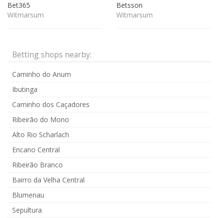
Bet365
Betsson
Witmarsum
Witmarsum
Betting shops nearby:
Caminho do Anum
Ibutinga
Caminho dos Caçadores
Ribeirão do Mono
Alto Rio Scharlach
Encano Central
Ribeirão Branco
Bairro da Velha Central
Blumenau
Sepultura