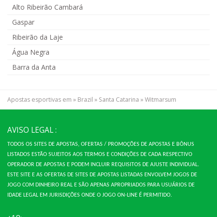
Alto Ribeirão Cambará
Gaspar
Ribeirão da Laje
Água Negra
Barra da Anta
Apostas esportivas em
»
Brazil
»
Santa Catarina
»
Witmarsum
AVISO LEGAL :
TODOS OS SITES DE APOSTAS, OFERTAS / PROMOÇÕES DE APOSTAS E BÔNUS
LISTADOS ESTÃO SUJEITOS AOS TERMOS E CONDIÇÕES DE CADA RESPECTIVO
OPERADOR DE APOSTAS E PODEM INCLUIR REQUISITOS DE AJUSTE INDIVIDUAL.
ESTE SITE E AS OFERTAS DE SITES DE APOSTAS LISTADAS ENVOLVEM JOGOS DE
JOGO COM DINHEIRO REAL E SÃO APENAS APROPRIADOS PARA USUÁRIOS DE
IDADE LEGAL EM JURISDIÇÕES ONDE O JOGO ON-LINE É PERMITIDO.