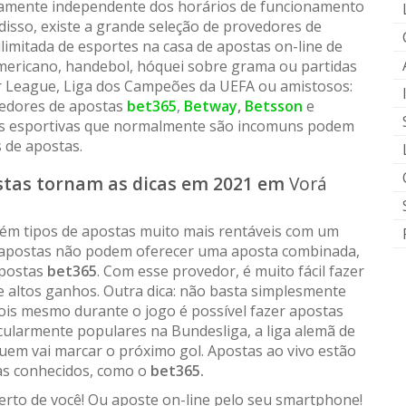
tamente independente dos horários de funcionamento
 disso, existe a grande seleção de provedores de
limitada de esportes na casa de apostas on-line de
 americano, handebol, hóquei sobre grama ou partidas
r League, Liga dos Campeões da UEFA ou amistosos:
ovedores de apostas
bet365
,
Betway
,
Betsson
e
as esportivas que normalmente são incomuns podem
s de apostas.
stas tornam as dicas em 202
1
em
Vorá
bém tipos de apostas muito mais rentáveis com um
de apostas não podem oferecer uma aposta combinada,
apostas
bet365
. Com esse provedor, é muito fácil fazer
 altos ganhos. Outra dica: não basta simplesmente
ois mesmo durante o jogo é possível fazer apostas
ticularmente populares na Bundesliga, a liga alemã de
uem vai marcar o próximo gol. Apostas ao vivo estão
as conhecidos, como o
bet365.
rto de você! Ou aposte on-line pelo seu smartphone!