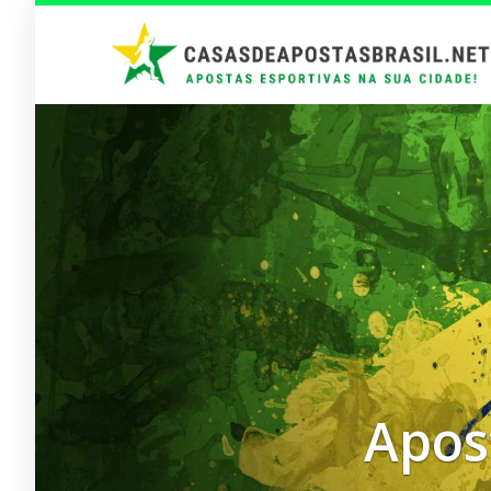
Skip
to
main
content
Apos