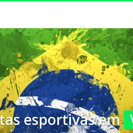
tas esportivas em