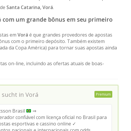
 de
Santa Catarina,
Vorá
.
á
com um grande bônus em seu primeiro
ostas em
Vorá
é que grandes provedores de apostas
ônus com o primeiro depósito. Também existem
da da Copa América) para tornar suas apostas ainda
as on-line, incluindo as ofertas atuais de boas-
n
sucht in
Vorá
Premium
tsson Brasil
⇒
rador confiável com licença oficial no Brasil para
stas esportivas e cassino online ✓
ntos nacionais e internacionais com odds