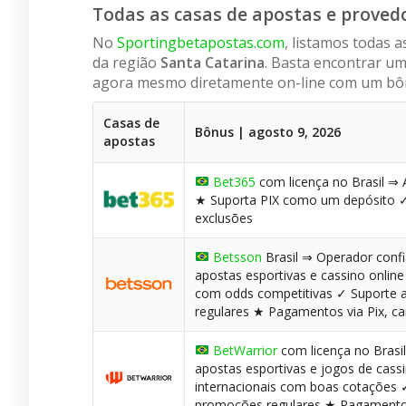
Todas as casas de apostas
e proved
No
Sportingbetapostas.com
, listamos todas 
da região
Santa Catarina
. Basta encontrar u
agora mesmo diretamente on-line com um bô
Casas de
Bônus | agosto 9, 2026
apostas
Bet365
com licença no Brasil ⇒ 
★ Suporta PIX como um depósito ✓ 
exclusões
Betsson
Brasil ⇒ Operador confiá
apostas esportivas e cassino online
com odds competitivas ✓ Suporte 
regulares ★ Pagamentos via Pix, cart
BetWarrior
com licença no Brasi
apostas esportivas e jogos de cass
internacionais com boas cotações 
promoções regulares ★ Pagamentos v