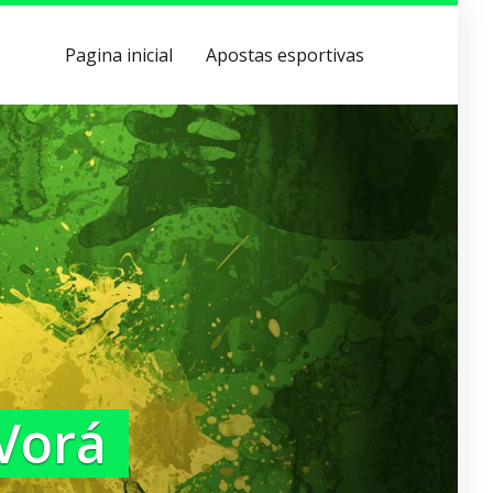
Pagina inicial
Apostas esportivas
Vorá