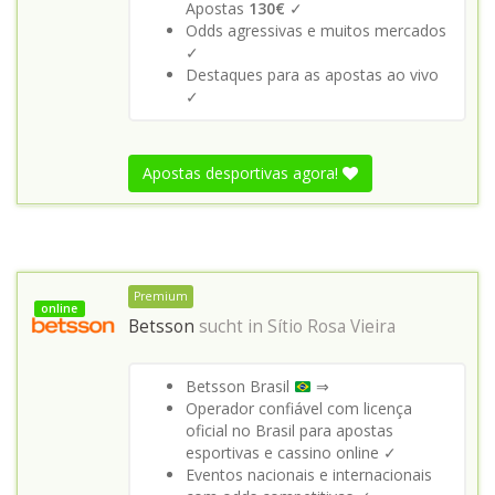
Apostas
130€
✓
Odds agressivas e muitos mercados
✓
Destaques para as apostas ao vivo
✓
Apostas desportivas agora!
Premium
online
Betsson
sucht in
Sítio Rosa Vieira
Betsson Brasil
⇒
Operador confiável com licença
oficial no Brasil para apostas
esportivas e cassino online ✓
Eventos nacionais e internacionais