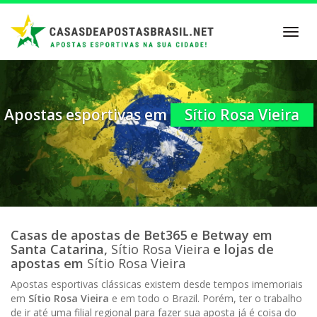
Skip
to
Toggl
main
navig
content
Apostas esportivas em
Sítio Rosa Vieira
Casas de apostas de Bet365 e Betway em
Santa Catarina,
Sítio Rosa Vieira
e lojas de
apostas em
Sítio Rosa Vieira
Apostas esportivas clássicas existem desde tempos imemoriais
em
Sítio Rosa Vieira
e em todo o Brazil. Porém, ter o trabalho
de ir até uma filial regional para fazer sua aposta já é coisa do