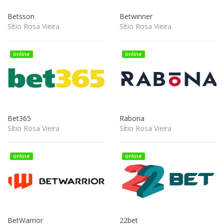
Betsson
Betwinner
Sítio Rosa Vieira
Sítio Rosa Vieira
online
online
Bet365
Rabona
Sítio Rosa Vieira
Sítio Rosa Vieira
online
online
BetWarrior
22bet