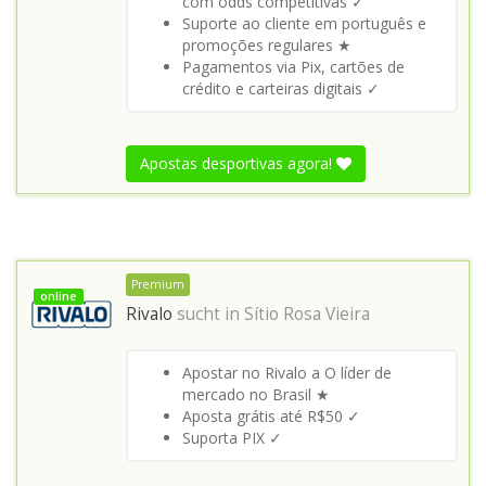
com odds competitivas ✓
Suporte ao cliente em português e
promoções regulares ★
Pagamentos via Pix, cartões de
crédito e carteiras digitais ✓
Apostas desportivas agora!
Premium
online
Rivalo
sucht in
Sítio Rosa Vieira
Apostar no Rivalo a O líder de
mercado no Brasil ★
Aposta grátis até R$50 ✓
Suporta PIX ✓