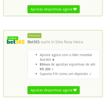
Apostas desportivas agora!
Premium
online
Bet365
sucht in
Sítio Rosa Vieira
Aposte agora com o líder mundial
Bet365 ★
Bônus
de apostas esportivas de até
R$ 200
✓
Suporta PIX como um depósito ✓
Apostas desportivas agora!