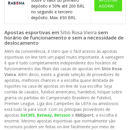
sobre o valor do primeiro
APOSTAR
depósito e 50% até 200 BRL
AGORA!
no segundo e terceiro
depósito. Max. 650 BRL
Apostas esportivas em
Sítio Rosa Vieira
sem
horário de funcionamento e sem a necessidade de
deslocamento
Além da conveniência, é claro que o fácil acesso às apostas
esportivas on-line tem um papel muito importante. A vantagem
é que é tudo completamente independente dos horários de
funcionamento das filiais das casas de apostas em
Sítio Rosa
Vieira
. Além disso, existe a grande seleção de provedores de
apostas, melhores chances e a escolha quase ilimitada de
esportes na casa de apostas on-line de sua escolha. Seja
corrida de cavalos, futebol americano, handebol, hóquei sobre
grama ou partidas do Campeonato Brasileiro de Futebol,
Premier League, Liga dos Campeões da UEFA ou amistosos:
está tudo lá para você. Com os principais provedores de
apostas
bet365
,
Betway
,
Betsson
e
888Sport
, a escolha é
enorme. Mesmo apostas esportivas que normalmente são
incomuns podem ser feitas on-line facilmente por meio de