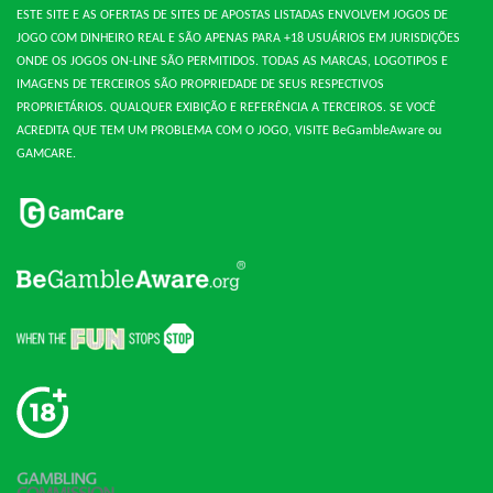
ESTE SITE E AS OFERTAS DE SITES DE APOSTAS LISTADAS ENVOLVEM JOGOS DE
JOGO COM DINHEIRO REAL E SÃO APENAS PARA +18 USUÁRIOS EM JURISDIÇÕES
ONDE OS JOGOS ON-LINE SÃO PERMITIDOS.
TODAS AS MARCAS, LOGOTIPOS E
IMAGENS DE TERCEIROS SÃO PROPRIEDADE DE SEUS RESPECTIVOS
PROPRIETÁRIOS.
QUALQUER EXIBIÇÃO E REFERÊNCIA A TERCEIROS.
SE VOCÊ
ACREDITA QUE TEM UM PROBLEMA COM O JOGO, VISITE BeGambleAware ou
GAMCARE.