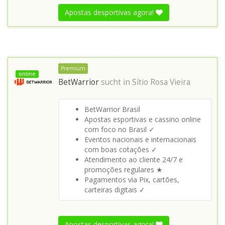
Apostas desportivas agora!
Premium
online
BetWarrior
sucht in
Sítio Rosa Vieira
BetWarrior Brasil
Apostas esportivas e cassino online
com foco no Brasil ✓
Eventos nacionais e internacionais
com boas cotações ✓
Atendimento ao cliente 24/7 e
promoções regulares ★
Pagamentos via Pix, cartões,
carteiras digitais ✓
Apostas desportivas agora!