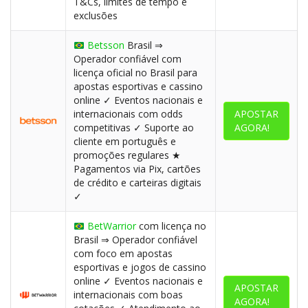
T&Cs, limites de tempo e
exclusões
Betsson
Brasil ⇒
Operador confiável com
licença oficial no Brasil para
apostas esportivas e cassino
online ✓ Eventos nacionais e
internacionais com odds
APOSTAR
competitivas ✓ Suporte ao
AGORA!
cliente em português e
promoções regulares ★
Pagamentos via Pix, cartões
de crédito e carteiras digitais
✓
BetWarrior
com licença no
Brasil ⇒ Operador confiável
com foco em apostas
esportivas e jogos de cassino
online ✓ Eventos nacionais e
APOSTAR
internacionais com boas
AGORA!