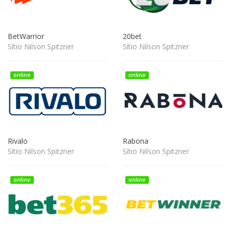
BetWarrior
20bet
Sítio Nilson Spitzner
Sítio Nilson Spitzner
online
online
Rivalo
Rabona
Sítio Nilson Spitzner
Sítio Nilson Spitzner
online
online