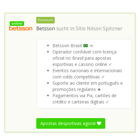
Premium
online
Betsson
sucht in
Sítio Nilson Spitzner
Betsson Brasil
⇒
Operador confiável com licença
oficial no Brasil para apostas
esportivas e cassino online ✓
Eventos nacionais e internacionais
com odds competitivas ✓
Suporte ao cliente em português e
promoções regulares ★
Pagamentos via Pix, cartões de
crédito e carteiras digitais ✓
Apostas desportivas agora!