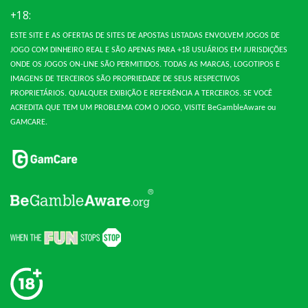
+18:
ESTE SITE E AS OFERTAS DE SITES DE APOSTAS LISTADAS ENVOLVEM JOGOS DE
JOGO COM DINHEIRO REAL E SÃO APENAS PARA +18 USUÁRIOS EM JURISDIÇÕES
ONDE OS JOGOS ON-LINE SÃO PERMITIDOS.
TODAS AS MARCAS, LOGOTIPOS E
IMAGENS DE TERCEIROS SÃO PROPRIEDADE DE SEUS RESPECTIVOS
PROPRIETÁRIOS.
QUALQUER EXIBIÇÃO E REFERÊNCIA A TERCEIROS.
SE VOCÊ
ACREDITA QUE TEM UM PROBLEMA COM O JOGO, VISITE BeGambleAware ou
GAMCARE.