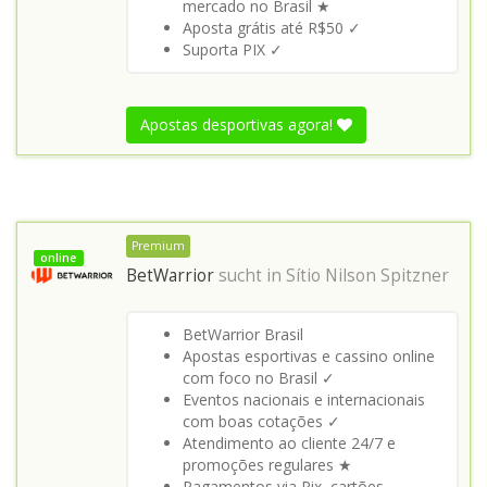
mercado no Brasil ★
Aposta grátis até R$50 ✓
Suporta PIX ✓
Apostas desportivas agora!
Premium
online
BetWarrior
sucht in
Sítio Nilson Spitzner
BetWarrior Brasil
Apostas esportivas e cassino online
com foco no Brasil ✓
Eventos nacionais e internacionais
com boas cotações ✓
Atendimento ao cliente 24/7 e
promoções regulares ★
Pagamentos via Pix, cartões,