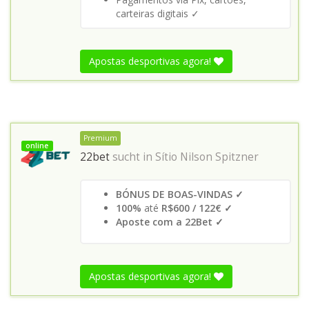
carteiras digitais ✓
Apostas desportivas agora!
Premium
online
22bet
sucht in
Sítio Nilson Spitzner
BÓNUS DE BOAS-VINDAS ✓
100%
até
R$600 / 122€ ✓
Aposte com a 22Bet ✓
Apostas desportivas agora!