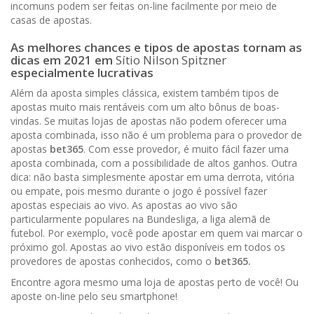
incomuns podem ser feitas on-line facilmente por meio de
casas de apostas.
As melhores chances e tipos de apostas tornam as
dicas em 202
1
em
Sítio Nilson Spitzner
especialmente lucrativas
Além da aposta simples clássica, existem também tipos de
apostas muito mais rentáveis com um alto bônus de boas-
vindas. Se muitas lojas de apostas não podem oferecer uma
aposta combinada, isso não é um problema para o provedor de
apostas
bet365
. Com esse provedor, é muito fácil fazer uma
aposta combinada, com a possibilidade de altos ganhos. Outra
dica: não basta simplesmente apostar em uma derrota, vitória
ou empate, pois mesmo durante o jogo é possível fazer
apostas especiais ao vivo. As apostas ao vivo são
particularmente populares na Bundesliga, a liga alemã de
futebol. Por exemplo, você pode apostar em quem vai marcar o
próximo gol. Apostas ao vivo estão disponíveis em todos os
provedores de apostas conhecidos, como o
bet365.
Encontre agora mesmo uma loja de apostas perto de você! Ou
aposte on-line pelo seu smartphone!