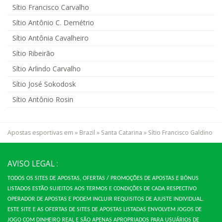
Sítio Francisco Carvalho
Sítio Antônio C. Demétrio
Sítio Antônia Cavalheiro
Sítio Ribeirão
Sítio Arlindo Carvalho
Sítio José Sokodosk
Sítio Antônio Rosin
Apostas esportivas em
»
Brazil
»
Santa Catarina
»
Sítio Francisco Galdino
AVISO LEGAL :
TODOS OS SITES DE APOSTAS, OFERTAS / PROMOÇÕES DE APOSTAS E BÔNUS
LISTADOS ESTÃO SUJEITOS AOS TERMOS E CONDIÇÕES DE CADA RESPECTIVO
OPERADOR DE APOSTAS E PODEM INCLUIR REQUISITOS DE AJUSTE INDIVIDUAL.
ESTE SITE E AS OFERTAS DE SITES DE APOSTAS LISTADAS ENVOLVEM JOGOS DE
JOGO COM DINHEIRO REAL E SÃO APENAS APROPRIADOS PARA USUÁRIOS DE