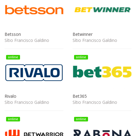
Betsson
Betwinner
Sítio Francisco Galdino
Sítio Francisco Galdino
online
online
Rivalo
Bet365
Sítio Francisco Galdino
Sítio Francisco Galdino
online
online