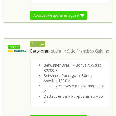
Apostas desportivas agora!
Premium
online
Betwinner
sucht in
Sítio Francisco Galdino
Betwinner
Brasil
» Bônus Apostas
R$700
✓
Betwinner
Portugal
» Bônus
Apostas
130€
✓
Odds agressivas e muitos mercados
✓
Destaques para as apostas ao vivo
✓