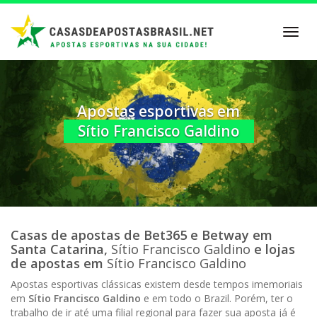
Skip
to
Toggl
main
navig
content
Apostas esportivas em
Sítio Francisco Galdino
Casas de apostas de Bet365 e Betway em
Santa Catarina,
Sítio Francisco Galdino
e lojas
de apostas em
Sítio Francisco Galdino
Apostas esportivas clássicas existem desde tempos imemoriais
em
Sítio Francisco Galdino
e em todo o Brazil. Porém, ter o
trabalho de ir até uma filial regional para fazer sua aposta já é