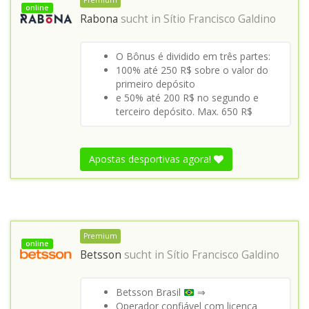
Premium
online
Rabona
sucht in
Sítio Francisco Galdino
O Bônus é dividido em três partes:
100% até 250 R$ sobre o valor do
primeiro depósito
e 50% até 200 R$ no segundo e
terceiro depósito. Max. 650 R$
Apostas desportivas agora!
Premium
online
Betsson
sucht in
Sítio Francisco Galdino
Betsson Brasil
⇒
Operador confiável com licença