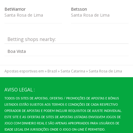
BetWarrior
Betsson
Santa Rosa de Lima
Santa Rosa de Lima
Betting shops nearby:
Boa Vista
Apostas esportivas em
»
Brazil
»
Santa Catarina
»
Santa Rosa de Lima
AVISO LEGAL :
TODOS OS SITES DE APOSTAS, OFERTAS / PROMOÇÕES DE APOSTAS E BÔNUS
LISTADOS ESTÃO SUJEITOS AOS TERMOS E CONDIÇÕES DE CADA RESPECTIVO
OPERADOR DE APOSTAS E PODEM INCLUIR REQUISITOS DE AJUSTE INDIVIDUAL.
ESTE SITE E AS OFERTAS DE SITES DE APOSTAS LISTADAS ENVOLVEM JOGOS DE
JOGO COM DINHEIRO REAL E SÃO APENAS APROPRIADOS PARA USUÁRIOS DE
IDADE LEGAL EM JURISDIÇÕES ONDE O JOGO ON-LINE É PERMITIDO.