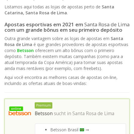
Listamos aqui todas as lojas de apostas perto de
Santa
Catarina,
Santa Rosa de Lima
.
Apostas esportivas em 202
1
em
Santa Rosa de Lima
com um grande bônus em seu primeiro depósito
Outra grande vantagem sobre as lojas de apostas em
Santa
Rosa de Lima
é que grandes provedores de apostas esportivas
como
Betsson
oferecem um alto bônus com o primeiro
depósito. Também existem muitas campanhas (como para a
atual temporada da Copa América) para tornar suas apostas
ainda mais rentáveis (por exemplo, com freebets).
Aqui você encontra as melhores casas de apostas on-line,
incluindo as ofertas atuais de boas-vindas:
Premium
online
Betsson
sucht in
Santa Rosa de Lima
Betsson Brasil
⇒