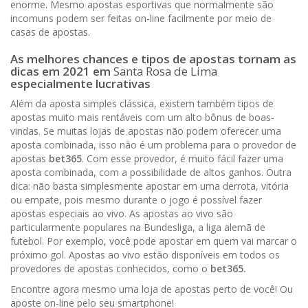
enorme. Mesmo apostas esportivas que normalmente são
incomuns podem ser feitas on-line facilmente por meio de
casas de apostas.
As melhores chances e tipos de apostas tornam as
dicas em 202
1
em
Santa Rosa de Lima
especialmente lucrativas
Além da aposta simples clássica, existem também tipos de
apostas muito mais rentáveis com um alto bônus de boas-
vindas. Se muitas lojas de apostas não podem oferecer uma
aposta combinada, isso não é um problema para o provedor de
apostas
bet365
. Com esse provedor, é muito fácil fazer uma
aposta combinada, com a possibilidade de altos ganhos. Outra
dica: não basta simplesmente apostar em uma derrota, vitória
ou empate, pois mesmo durante o jogo é possível fazer
apostas especiais ao vivo. As apostas ao vivo são
particularmente populares na Bundesliga, a liga alemã de
futebol. Por exemplo, você pode apostar em quem vai marcar o
próximo gol. Apostas ao vivo estão disponíveis em todos os
provedores de apostas conhecidos, como o
bet365.
Encontre agora mesmo uma loja de apostas perto de você! Ou
aposte on-line pelo seu smartphone!