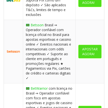
Suporta PIX como um
AGORA!
depósito ✓ São aplicados
T&Cs, limites de tempo e
exclusões
Betsson
Brasil ⇒
Operador confiável com
licença oficial no Brasil para
apostas esportivas e cassino
online ✓ Eventos nacionais e
internacionais com odds
APOSTAR
competitivas ✓ Suporte ao
AGORA!
cliente em português e
promoções regulares ★
Pagamentos via Pix, cartões
de crédito e carteiras digitais
✓
BetWarrior
com licença no
Brasil ⇒ Operador confiável
com foco em apostas
esportivas e jogos de cassino
online ✓ Eventos nacionais e