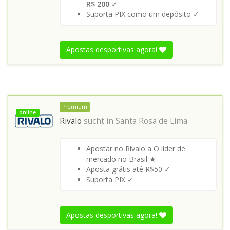
R$ 200
✓
Suporta PIX como um depósito ✓
Apostas desportivas agora!
Premium
online
Rivalo
sucht in
Santa Rosa de Lima
Apostar no Rivalo a O líder de
mercado no Brasil ★
Aposta grátis até R$50 ✓
Suporta PIX ✓
Apostas desportivas agora!