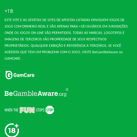
+18:
ESTE SITE E AS OFERTAS DE SITES DE APOSTAS LISTADAS ENVOLVEM JOGOS DE
JOGO COM DINHEIRO REAL E SÃO APENAS PARA +18 USUÁRIOS EM JURISDIÇÕES
ONDE OS JOGOS ON-LINE SÃO PERMITIDOS.
TODAS AS MARCAS, LOGOTIPOS E
IMAGENS DE TERCEIROS SÃO PROPRIEDADE DE SEUS RESPECTIVOS
PROPRIETÁRIOS.
QUALQUER EXIBIÇÃO E REFERÊNCIA A TERCEIROS.
SE VOCÊ
ACREDITA QUE TEM UM PROBLEMA COM O JOGO, VISITE BeGambleAware ou
GAMCARE.