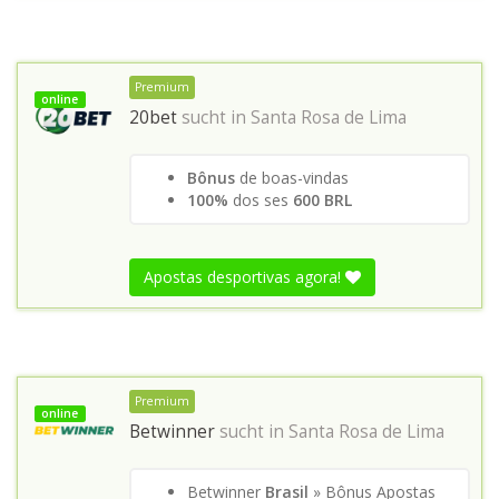
Premium
online
20bet
sucht in
Santa Rosa de Lima
Bônus
de boas-vindas
100%
dos ses
600 BRL
Apostas desportivas agora!
Premium
online
Betwinner
sucht in
Santa Rosa de Lima
Betwinner
Brasil
» Bônus Apostas