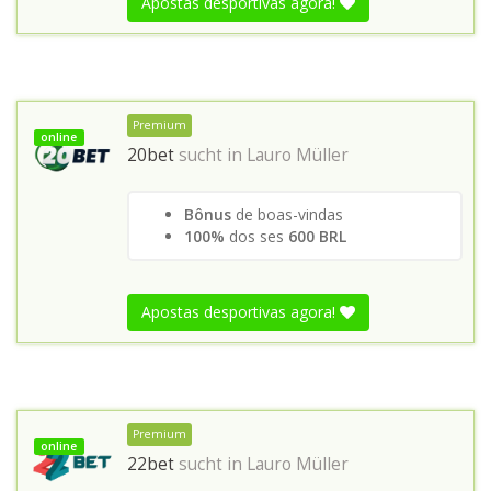
Apostas desportivas agora!
Premium
online
20bet
sucht in
Lauro Müller
Bônus
de boas-vindas
100%
dos ses
600 BRL
Apostas desportivas agora!
Premium
online
22bet
sucht in
Lauro Müller