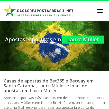
Skip
to
Toggl
main
navig
content
Apostas esportivas em
Lauro Müller
Casas de apostas de Bet365 e Betway em
Santa Catarina,
Lauro Müller
e lojas de
apostas em
Lauro Müller
Apostas esportivas clássicas existem desde tempos imemoriais
em
Lauro Müller
e em todo o Brazil. Porém, ter o trabalho de ir
até uma filial regional para fazer sua aposta já é coisa do