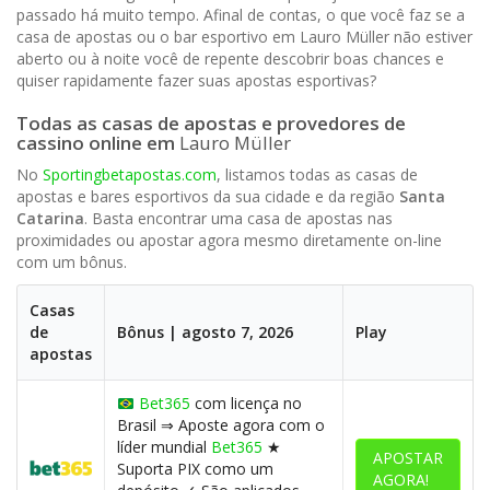
passado há muito tempo. Afinal de contas, o que você faz se a
casa de apostas ou o bar esportivo em Lauro Müller não estiver
aberto ou à noite você de repente descobrir boas chances e
quiser rapidamente fazer suas apostas esportivas?
Todas as casas de apostas
e provedores de
cassino online
em
Lauro Müller
No
Sportingbetapostas.com
, listamos todas as casas de
apostas e bares esportivos da sua cidade e da região
Santa
Catarina
. Basta encontrar uma casa de apostas nas
proximidades ou apostar agora mesmo diretamente on-line
com um bônus.
Casas
de
Bônus | agosto 7, 2026
Play
apostas
Bet365
com licença no
Brasil ⇒ Aposte agora com o
líder mundial
Bet365
★
APOSTAR
Suporta PIX como um
AGORA!