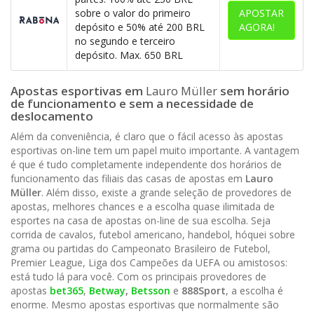
sobre o valor do primeiro
APOSTAR
depósito e 50% até 200 BRL
AGORA!
no segundo e terceiro
depósito. Max. 650 BRL
Apostas esportivas em
Lauro Müller
sem horário
de funcionamento e sem a necessidade de
deslocamento
Além da conveniência, é claro que o fácil acesso às apostas
esportivas on-line tem um papel muito importante. A vantagem
é que é tudo completamente independente dos horários de
funcionamento das filiais das casas de apostas em
Lauro
Müller
. Além disso, existe a grande seleção de provedores de
apostas, melhores chances e a escolha quase ilimitada de
esportes na casa de apostas on-line de sua escolha. Seja
corrida de cavalos, futebol americano, handebol, hóquei sobre
grama ou partidas do Campeonato Brasileiro de Futebol,
Premier League, Liga dos Campeões da UEFA ou amistosos:
está tudo lá para você. Com os principais provedores de
apostas
bet365
,
Betway
,
Betsson
e
888Sport
, a escolha é
enorme. Mesmo apostas esportivas que normalmente são