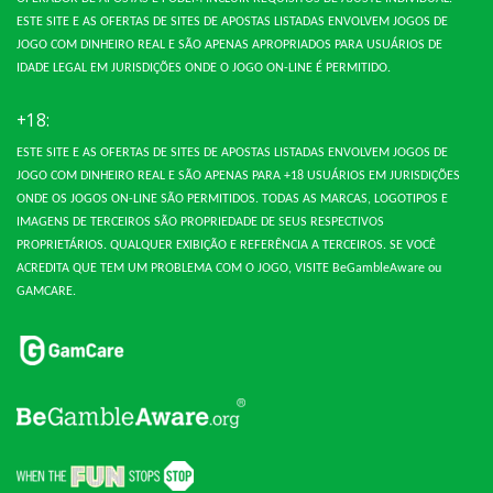
ESTE SITE E AS OFERTAS DE SITES DE APOSTAS LISTADAS ENVOLVEM JOGOS DE
JOGO COM DINHEIRO REAL E SÃO APENAS APROPRIADOS PARA USUÁRIOS DE
IDADE LEGAL EM JURISDIÇÕES ONDE O JOGO ON-LINE É PERMITIDO.
+18:
ESTE SITE E AS OFERTAS DE SITES DE APOSTAS LISTADAS ENVOLVEM JOGOS DE
JOGO COM DINHEIRO REAL E SÃO APENAS PARA +18 USUÁRIOS EM JURISDIÇÕES
ONDE OS JOGOS ON-LINE SÃO PERMITIDOS.
TODAS AS MARCAS, LOGOTIPOS E
IMAGENS DE TERCEIROS SÃO PROPRIEDADE DE SEUS RESPECTIVOS
PROPRIETÁRIOS.
QUALQUER EXIBIÇÃO E REFERÊNCIA A TERCEIROS.
SE VOCÊ
ACREDITA QUE TEM UM PROBLEMA COM O JOGO, VISITE BeGambleAware ou
GAMCARE.