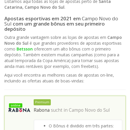
Listamos aqui todas as lojas de apostas perto de
Santa
Catarina,
Campo Novo do Sul
.
Apostas esportivas em 202
1
em
Campo Novo do
Sul
com um grande bônus em seu primeiro
depósito
Outra grande vantagem sobre as lojas de apostas em
Campo
Novo do Sul
é que grandes provedores de apostas esportivas
como
Betsson
oferecem um alto bônus com o primeiro
depósito. Também existem muitas campanhas (como para a
atual temporada da Copa América) para tornar suas apostas
ainda mais rentáveis (por exemplo, com freebets).
Aqui você encontra as melhores casas de apostas on-line,
incluindo as ofertas atuais de boas-vindas:
Premium
online
Rabona
sucht in
Campo Novo do Sul
O Bônus é dividido em três partes: