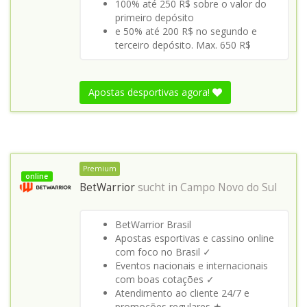
100% até 250 R$ sobre o valor do
primeiro depósito
e 50% até 200 R$ no segundo e
terceiro depósito. Max. 650 R$
Apostas desportivas agora!
Premium
online
BetWarrior
sucht in
Campo Novo do Sul
BetWarrior Brasil
Apostas esportivas e cassino online
com foco no Brasil ✓
Eventos nacionais e internacionais
com boas cotações ✓
Atendimento ao cliente 24/7 e
promoções regulares ★