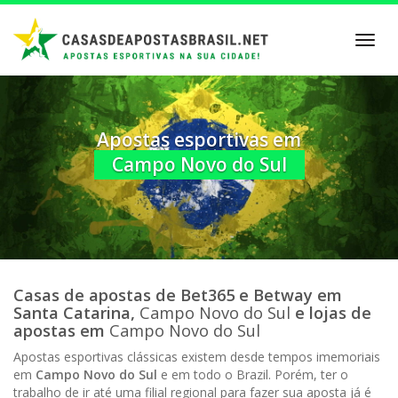
Skip
to
Toggl
main
navig
content
Apostas esportivas em
Campo Novo do Sul
Casas de apostas de Bet365 e Betway em
Santa Catarina,
Campo Novo do Sul
e lojas de
apostas em
Campo Novo do Sul
Apostas esportivas clássicas existem desde tempos imemoriais
em
Campo Novo do Sul
e em todo o Brazil. Porém, ter o
trabalho de ir até uma filial regional para fazer sua aposta já é