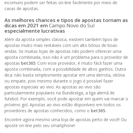
incomuns podem ser feitas on-line facilmente por meio de
casas de apostas.
As melhores chances e tipos de apostas tornam as
dicas em 202
1
em
Campo Novo do Sul
especialmente lucrativas
Além da aposta simples clássica, existem também tipos de
apostas muito mais rentáveis com um alto bônus de boas-
vindas. Se muitas lojas de apostas não podem oferecer uma
aposta combinada, isso não é um problema para o provedor de
apostas
bet365
. Com esse provedor, é muito fácil fazer uma
aposta combinada, com a possibilidade de altos ganhos. Outra
dica: não basta simplesmente apostar em uma derrota, vitória
ou empate, pois mesmo durante o jogo é possível fazer
apostas especiais ao vivo. As apostas ao vivo são
particularmente populares na Bundesliga, a liga alemã de
futebol. Por exemplo, você pode apostar em quem vai marcar o
próximo gol. Apostas ao vivo estão disponíveis em todos os
provedores de apostas conhecidos, como o
bet365.
Encontre agora mesmo uma loja de apostas perto de você! Ou
aposte on-line pelo seu smartphone!