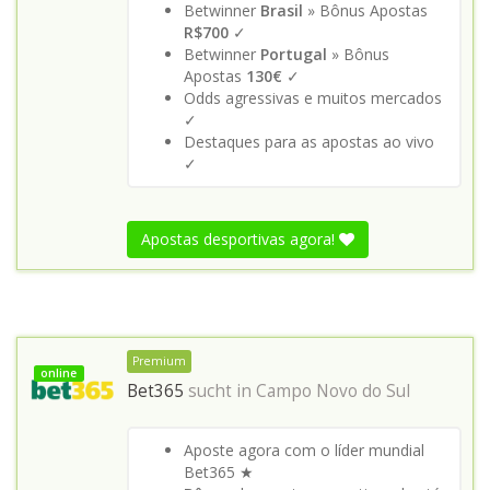
Betwinner
Brasil
» Bônus Apostas
R$700
✓
Betwinner
Portugal
» Bônus
Apostas
130€
✓
Odds agressivas e muitos mercados
✓
Destaques para as apostas ao vivo
✓
Apostas desportivas agora!
Premium
online
Bet365
sucht in
Campo Novo do Sul
Aposte agora com o líder mundial
Bet365 ★