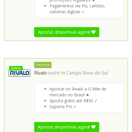
Pagamentos via Pix, cartões,
carteiras digitais ✓
Apostas desportivas agora!
Premium
online
Rivalo
sucht in
Campo Novo do Sul
Apostar no Rivalo a O líder de
mercado no Brasil ★
Aposta grátis até R$50 ✓
Suporta PIX ✓
Apostas desportivas agora!