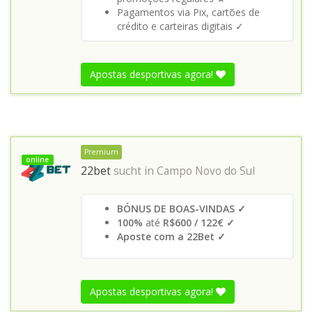
Pagamentos via Pix, cartões de
crédito e carteiras digitais ✓
Apostas desportivas agora!
Premium
online
22bet
sucht in
Campo Novo do Sul
BÓNUS DE BOAS-VINDAS ✓
100%
até
R$600 / 122€ ✓
Aposte com a 22Bet ✓
Apostas desportivas agora!