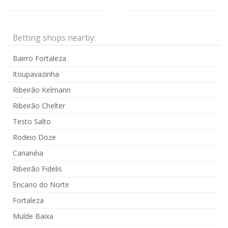
Betting shops nearby:
Bairro Fortaleza
Itoupavazinha
Ribeirão Kelmann
Ribeirão Chelter
Testo Salto
Rodeio Doze
Cananéia
Ribeirão Fidelis
Encano do Norte
Fortaleza
Mulde Baixa