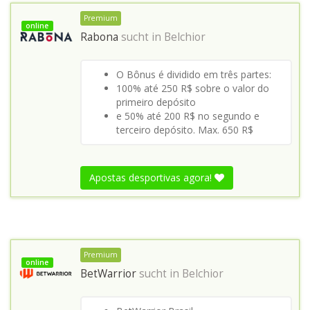
Premium
online
Rabona
sucht in
Belchior
O Bônus é dividido em três partes:
100% até 250 R$ sobre o valor do
primeiro depósito
e 50% até 200 R$ no segundo e
terceiro depósito. Max. 650 R$
Apostas desportivas agora!
Premium
online
BetWarrior
sucht in
Belchior