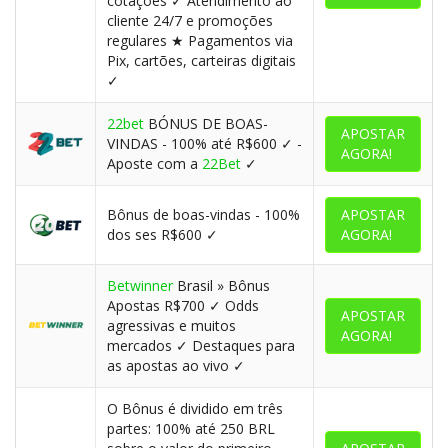
cotações ✓ Atendimento ao
cliente 24/7 e promoções
regulares ★ Pagamentos via
Pix, cartões, carteiras digitais
✓
22bet
BÓNUS DE BOAS-
APOSTAR
VINDAS - 100% até R$600 ✓ -
AGORA!
Aposte com a
22Bet
✓
Bônus de boas-vindas - 100%
APOSTAR
dos ses R$600 ✓
AGORA!
Betwinner
Brasil » Bônus
Apostas R$700 ✓ Odds
APOSTAR
agressivas e muitos
AGORA!
mercados ✓ Destaques para
as apostas ao vivo ✓
O Bônus é dividido em três
partes: 100% até 250 BRL