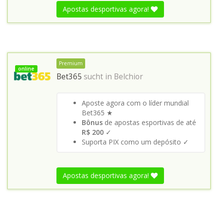
Apostas desportivas agora!
Premium
online
Bet365
sucht in
Belchior
Aposte agora com o líder mundial
Bet365 ★
Bônus
de apostas esportivas de até
R$ 200
✓
Suporta PIX como um depósito ✓
Apostas desportivas agora!