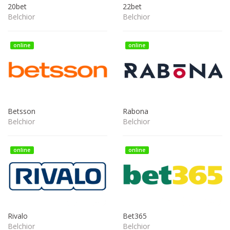
20bet
22bet
Belchior
Belchior
online
online
Betsson
Rabona
Belchior
Belchior
online
online
Rivalo
Bet365
Belchior
Belchior