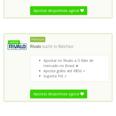
Apostas desportivas agora!
Premium
online
Rivalo
sucht in
Belchior
Apostar no Rivalo a O líder de
mercado no Brasil ★
Aposta grátis até R$50 ✓
Suporta PIX ✓
Apostas desportivas agora!