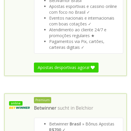
BetWarrior Brasil
Apostas esportivas e cassino online
com foco no Brasil ✓
Eventos nacionais e internacionais
com boas cotações ✓
Atendimento ao cliente 24/7 e
promoções regulares ★
Pagamentos via Pix, cartões,
carteiras digitais ✓
Apostas desportivas agora!
Premium
online
Betwinner
sucht in
Belchior
Betwinner
Brasil
» Bônus Apostas
R$700
✓