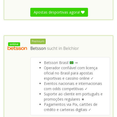
Apostas desportivas agora!
Premium
online
Betsson
sucht in
Belchior
Betsson Brasil
⇒
Operador confiável com licença
oficial no Brasil para apostas
esportivas e cassino online ✓
Eventos nacionais e internacionais
com odds competitivas ✓
Suporte ao cliente em português e
promoções regulares ★
Pagamentos via Pix, cartões de
crédito e carteiras digitais ✓