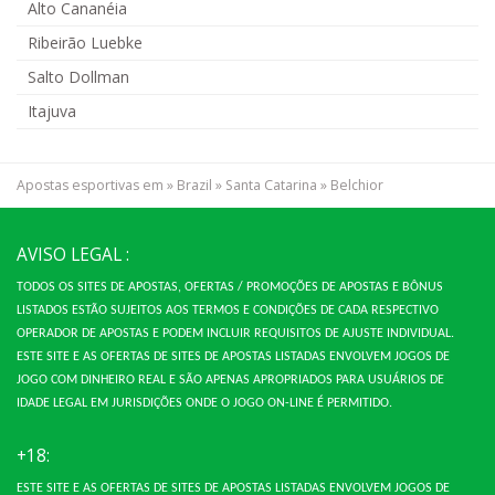
Alto Cananéia
Ribeirão Luebke
Salto Dollman
Itajuva
Apostas esportivas em
»
Brazil
»
Santa Catarina
»
Belchior
AVISO LEGAL :
TODOS OS SITES DE APOSTAS, OFERTAS / PROMOÇÕES DE APOSTAS E BÔNUS
LISTADOS ESTÃO SUJEITOS AOS TERMOS E CONDIÇÕES DE CADA RESPECTIVO
OPERADOR DE APOSTAS E PODEM INCLUIR REQUISITOS DE AJUSTE INDIVIDUAL.
ESTE SITE E AS OFERTAS DE SITES DE APOSTAS LISTADAS ENVOLVEM JOGOS DE
JOGO COM DINHEIRO REAL E SÃO APENAS APROPRIADOS PARA USUÁRIOS DE
IDADE LEGAL EM JURISDIÇÕES ONDE O JOGO ON-LINE É PERMITIDO.
+18:
ESTE SITE E AS OFERTAS DE SITES DE APOSTAS LISTADAS ENVOLVEM JOGOS DE