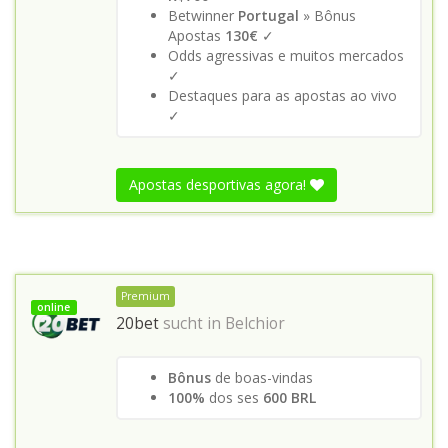
Betwinner
Portugal
» Bônus
Apostas
130€
✓
Odds agressivas e muitos mercados
✓
Destaques para as apostas ao vivo
✓
Apostas desportivas agora!
Premium
online
20bet
sucht in
Belchior
Bônus
de boas-vindas
100%
dos ses
600 BRL