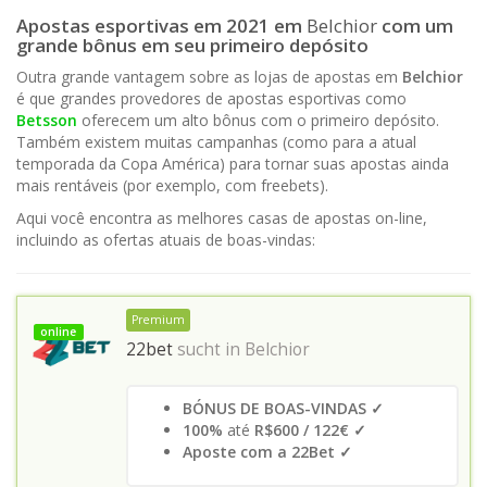
Apostas esportivas em 202
1
em
Belchior
com um
grande bônus em seu primeiro depósito
Outra grande vantagem sobre as lojas de apostas em
Belchior
é que grandes provedores de apostas esportivas como
Betsson
oferecem um alto bônus com o primeiro depósito.
Também existem muitas campanhas (como para a atual
temporada da Copa América) para tornar suas apostas ainda
mais rentáveis (por exemplo, com freebets).
Aqui você encontra as melhores casas de apostas on-line,
incluindo as ofertas atuais de boas-vindas:
Premium
online
22bet
sucht in
Belchior
BÓNUS DE BOAS-VINDAS ✓
100%
até
R$600 / 122€ ✓
Aposte com a 22Bet ✓