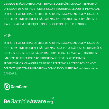
LISTADOS ESTÃO SUJEITOS AOS TERMOS E CONDIÇÕES DE CADA RESPECTIVO
OPERADOR DE APOSTAS E PODEM INCLUIR REQUISITOS DE AJUSTE INDIVIDUAL.
ESTE SITE E AS OFERTAS DE SITES DE APOSTAS LISTADAS ENVOLVEM JOGOS DE
JOGO COM DINHEIRO REAL E SÃO APENAS APROPRIADOS PARA USUÁRIOS DE
IDADE LEGAL EM JURISDIÇÕES ONDE O JOGO ON-LINE É PERMITIDO.
+18:
ESTE SITE E AS OFERTAS DE SITES DE APOSTAS LISTADAS ENVOLVEM JOGOS DE
JOGO COM DINHEIRO REAL E SÃO APENAS PARA +18 USUÁRIOS EM JURISDIÇÕES
ONDE OS JOGOS ON-LINE SÃO PERMITIDOS.
TODAS AS MARCAS, LOGOTIPOS E
IMAGENS DE TERCEIROS SÃO PROPRIEDADE DE SEUS RESPECTIVOS
PROPRIETÁRIOS.
QUALQUER EXIBIÇÃO E REFERÊNCIA A TERCEIROS.
SE VOCÊ
ACREDITA QUE TEM UM PROBLEMA COM O JOGO, VISITE BeGambleAware ou
GAMCARE.