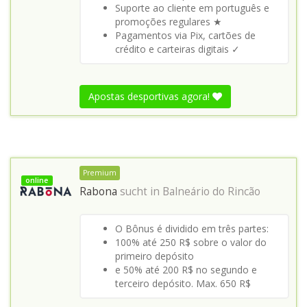
Suporte ao cliente em português e
promoções regulares ★
Pagamentos via Pix, cartões de
crédito e carteiras digitais ✓
Apostas desportivas agora!
Premium
online
Rabona
sucht in
Balneário do Rincão
O Bônus é dividido em três partes:
100% até 250 R$ sobre o valor do
primeiro depósito
e 50% até 200 R$ no segundo e
terceiro depósito. Max. 650 R$