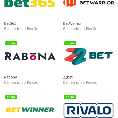
Bet365
BetWarrior
Balneário do Rincão
Balneário do Rincão
online
online
Rabona
22bet
Balneário do Rincão
Balneário do Rincão
online
online