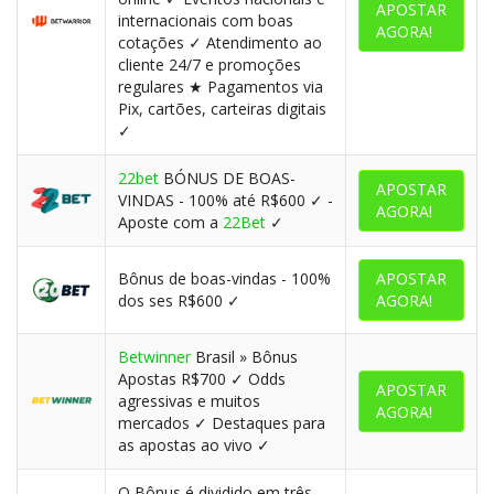
APOSTAR
internacionais com boas
AGORA!
cotações ✓ Atendimento ao
cliente 24/7 e promoções
regulares ★ Pagamentos via
Pix, cartões, carteiras digitais
✓
22bet
BÓNUS DE BOAS-
APOSTAR
VINDAS - 100% até R$600 ✓ -
AGORA!
Aposte com a
22Bet
✓
Bônus de boas-vindas - 100%
APOSTAR
dos ses R$600 ✓
AGORA!
Betwinner
Brasil » Bônus
Apostas R$700 ✓ Odds
APOSTAR
agressivas e muitos
AGORA!
mercados ✓ Destaques para
as apostas ao vivo ✓
O Bônus é dividido em três