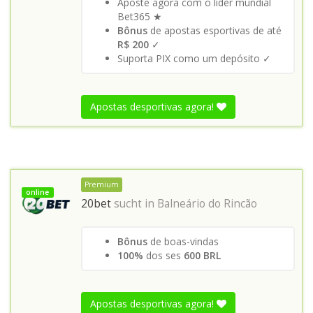
Aposte agora com o líder mundial
Bet365 ★
Bônus
de apostas esportivas de até
R$ 200
✓
Suporta PIX como um depósito ✓
Apostas desportivas agora!
Premium
online
20bet
sucht in
Balneário do Rincão
Bônus
de boas-vindas
100%
dos ses
600 BRL
Apostas desportivas agora!