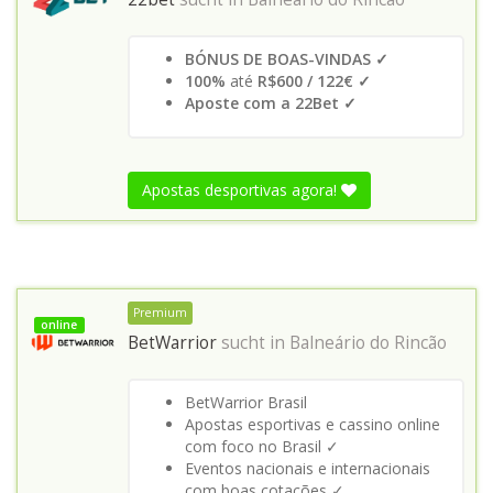
BÓNUS DE BOAS-VINDAS ✓
100%
até
R$600 / 122€ ✓
Aposte com a 22Bet ✓
Apostas desportivas agora!
Premium
online
BetWarrior
sucht in
Balneário do Rincão
BetWarrior Brasil
Apostas esportivas e cassino online
com foco no Brasil ✓
Eventos nacionais e internacionais
com boas cotações ✓