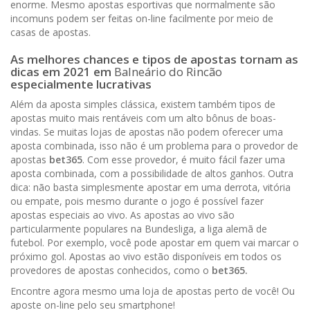
enorme. Mesmo apostas esportivas que normalmente são
incomuns podem ser feitas on-line facilmente por meio de
casas de apostas.
As melhores chances e tipos de apostas tornam as
dicas em 202
1
em
Balneário do Rincão
especialmente lucrativas
Além da aposta simples clássica, existem também tipos de
apostas muito mais rentáveis com um alto bônus de boas-
vindas. Se muitas lojas de apostas não podem oferecer uma
aposta combinada, isso não é um problema para o provedor de
apostas
bet365
. Com esse provedor, é muito fácil fazer uma
aposta combinada, com a possibilidade de altos ganhos. Outra
dica: não basta simplesmente apostar em uma derrota, vitória
ou empate, pois mesmo durante o jogo é possível fazer
apostas especiais ao vivo. As apostas ao vivo são
particularmente populares na Bundesliga, a liga alemã de
futebol. Por exemplo, você pode apostar em quem vai marcar o
próximo gol. Apostas ao vivo estão disponíveis em todos os
provedores de apostas conhecidos, como o
bet365.
Encontre agora mesmo uma loja de apostas perto de você! Ou
aposte on-line pelo seu smartphone!