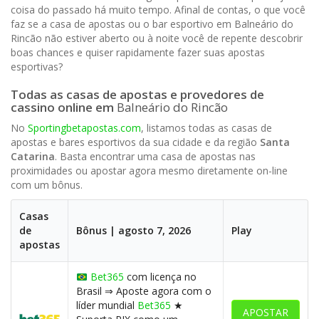
coisa do passado há muito tempo. Afinal de contas, o que você
faz se a casa de apostas ou o bar esportivo em Balneário do
Rincão não estiver aberto ou à noite você de repente descobrir
boas chances e quiser rapidamente fazer suas apostas
esportivas?
Todas as casas de apostas
e provedores de
cassino online
em
Balneário do Rincão
No
Sportingbetapostas.com
, listamos todas as casas de
apostas e bares esportivos da sua cidade e da região
Santa
Catarina
. Basta encontrar uma casa de apostas nas
proximidades ou apostar agora mesmo diretamente on-line
com um bônus.
Casas
de
Bônus | agosto 7, 2026
Play
apostas
Bet365
com licença no
Brasil ⇒ Aposte agora com o
líder mundial
Bet365
★
APOSTAR