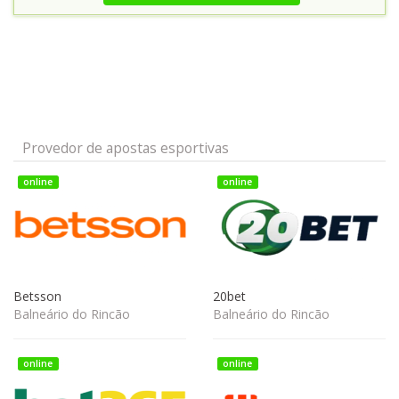
Provedor de apostas esportivas
online
online
Betsson
20bet
Balneário do Rincão
Balneário do Rincão
online
online