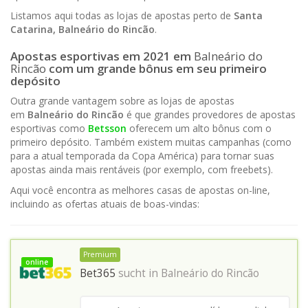
Listamos aqui todas as lojas de apostas perto de
Santa
Catarina,
Balneário do Rincão
.
Apostas esportivas em 202
1
em
Balneário do
Rincão
com um grande bônus em seu primeiro
depósito
Outra grande vantagem sobre as lojas de apostas
em
Balneário do Rincão
é que grandes provedores de apostas
esportivas como
Betsson
oferecem um alto bônus com o
primeiro depósito. Também existem muitas campanhas (como
para a atual temporada da Copa América) para tornar suas
apostas ainda mais rentáveis (por exemplo, com freebets).
Aqui você encontra as melhores casas de apostas on-line,
incluindo as ofertas atuais de boas-vindas:
Premium
online
Bet365
sucht in
Balneário do Rincão