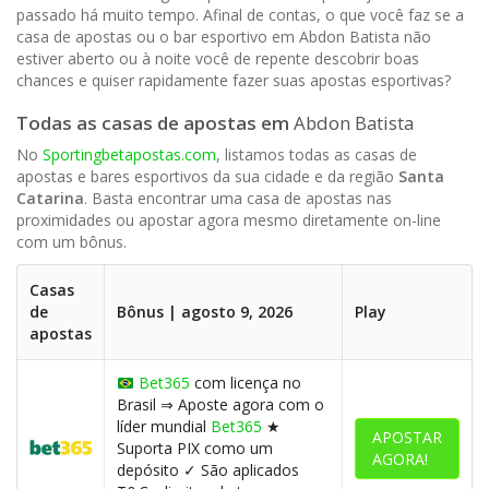
passado há muito tempo. Afinal de contas, o que você faz se a
casa de apostas ou o bar esportivo em Abdon Batista não
estiver aberto ou à noite você de repente descobrir boas
chances e quiser rapidamente fazer suas apostas esportivas?
Todas as casas de apostas em
Abdon Batista
No
Sportingbetapostas.com
, listamos todas as casas de
apostas e bares esportivos da sua cidade e da região
Santa
Catarina
. Basta encontrar uma casa de apostas nas
proximidades ou apostar agora mesmo diretamente on-line
com um bônus.
Casas
de
Bônus | agosto 9, 2026
Play
apostas
Bet365
com licença no
Brasil ⇒ Aposte agora com o
líder mundial
Bet365
★
APOSTAR
Suporta PIX como um
AGORA!
depósito ✓ São aplicados