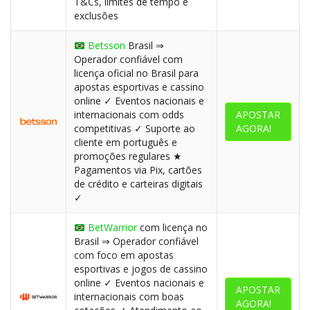
T&Cs, limites de tempo e
exclusões
Betsson
Brasil ⇒
Operador confiável com
licença oficial no Brasil para
apostas esportivas e cassino
online ✓ Eventos nacionais e
internacionais com odds
APOSTAR
competitivas ✓ Suporte ao
AGORA!
cliente em português e
promoções regulares ★
Pagamentos via Pix, cartões
de crédito e carteiras digitais
✓
BetWarrior
com licença no
Brasil ⇒ Operador confiável
com foco em apostas
esportivas e jogos de cassino
online ✓ Eventos nacionais e
APOSTAR
internacionais com boas
AGORA!