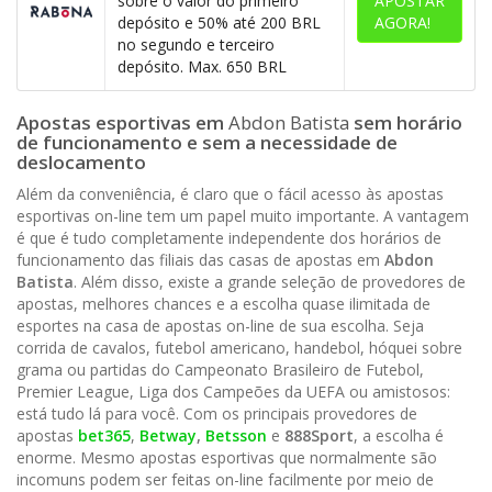
sobre o valor do primeiro
APOSTAR
depósito e 50% até 200 BRL
AGORA!
no segundo e terceiro
depósito. Max. 650 BRL
Apostas esportivas em
Abdon Batista
sem horário
de funcionamento e sem a necessidade de
deslocamento
Além da conveniência, é claro que o fácil acesso às apostas
esportivas on-line tem um papel muito importante. A vantagem
é que é tudo completamente independente dos horários de
funcionamento das filiais das casas de apostas em
Abdon
Batista
. Além disso, existe a grande seleção de provedores de
apostas, melhores chances e a escolha quase ilimitada de
esportes na casa de apostas on-line de sua escolha. Seja
corrida de cavalos, futebol americano, handebol, hóquei sobre
grama ou partidas do Campeonato Brasileiro de Futebol,
Premier League, Liga dos Campeões da UEFA ou amistosos:
está tudo lá para você. Com os principais provedores de
apostas
bet365
,
Betway
,
Betsson
e
888Sport
, a escolha é
enorme. Mesmo apostas esportivas que normalmente são
incomuns podem ser feitas on-line facilmente por meio de