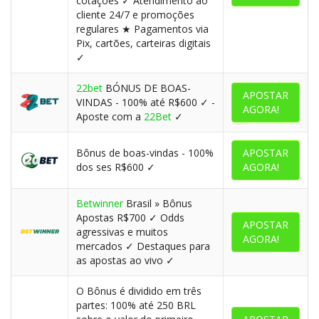
cotações ✓ Atendimento ao
cliente 24/7 e promoções
regulares ★ Pagamentos via
Pix, cartões, carteiras digitais
✓
22bet
BÓNUS DE BOAS-
APOSTAR
VINDAS - 100% até R$600 ✓ -
AGORA!
Aposte com a
22Bet
✓
Bônus de boas-vindas - 100%
APOSTAR
dos ses R$600 ✓
AGORA!
Betwinner
Brasil » Bônus
Apostas R$700 ✓ Odds
APOSTAR
agressivas e muitos
AGORA!
mercados ✓ Destaques para
as apostas ao vivo ✓
O Bônus é dividido em três
partes: 100% até 250 BRL