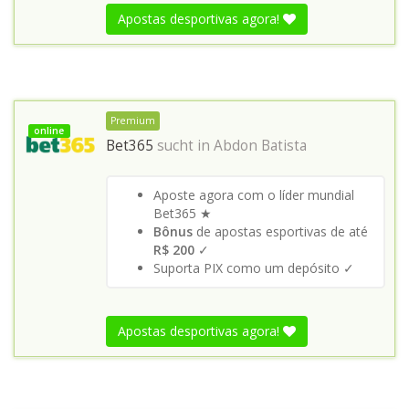
Apostas desportivas agora!
Premium
online
Bet365
sucht in
Abdon Batista
Aposte agora com o líder mundial
Bet365 ★
Bônus
de apostas esportivas de até
R$ 200
✓
Suporta PIX como um depósito ✓
Apostas desportivas agora!