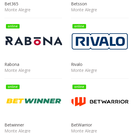
Bet365
Betsson
Monte Alegre
Monte Alegre
online
online
Rabona
Rivalo
Monte Alegre
Monte Alegre
online
online
Betwinner
BetWarrior
Monte Alegre
Monte Alegre