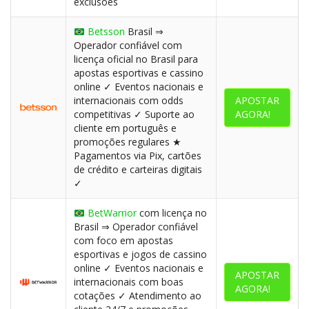
exclusões
Betsson
Brasil ⇒
Operador confiável com
licença oficial no Brasil para
apostas esportivas e cassino
online ✓ Eventos nacionais e
internacionais com odds
APOSTAR
competitivas ✓ Suporte ao
AGORA!
cliente em português e
promoções regulares ★
Pagamentos via Pix, cartões
de crédito e carteiras digitais
✓
BetWarrior
com licença no
Brasil ⇒ Operador confiável
com foco em apostas
esportivas e jogos de cassino
online ✓ Eventos nacionais e
APOSTAR
internacionais com boas
AGORA!
cotações ✓ Atendimento ao