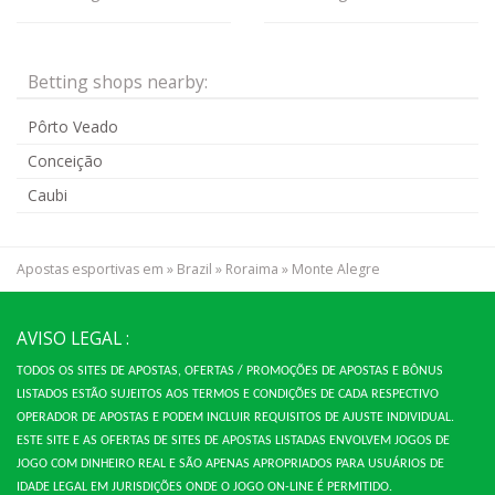
Betting shops nearby:
Pôrto Veado
Conceição
Caubi
Apostas esportivas em
»
Brazil
»
Roraima
»
Monte Alegre
AVISO LEGAL :
TODOS OS SITES DE APOSTAS, OFERTAS / PROMOÇÕES DE APOSTAS E BÔNUS
LISTADOS ESTÃO SUJEITOS AOS TERMOS E CONDIÇÕES DE CADA RESPECTIVO
OPERADOR DE APOSTAS E PODEM INCLUIR REQUISITOS DE AJUSTE INDIVIDUAL.
ESTE SITE E AS OFERTAS DE SITES DE APOSTAS LISTADAS ENVOLVEM JOGOS DE
JOGO COM DINHEIRO REAL E SÃO APENAS APROPRIADOS PARA USUÁRIOS DE
IDADE LEGAL EM JURISDIÇÕES ONDE O JOGO ON-LINE É PERMITIDO.