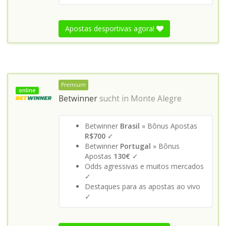
Apostas desportivas agora!
Premium
online
Betwinner
sucht in
Monte Alegre
Betwinner
Brasil
» Bônus Apostas
R$700
✓
Betwinner
Portugal
» Bônus
Apostas
130€
✓
Odds agressivas e muitos mercados
✓
Destaques para as apostas ao vivo
✓