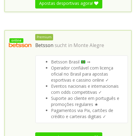
Apostas desportivas agora!
Premium
online
Betsson
sucht in
Monte Alegre
Betsson Brasil
⇒
Operador confiável com licença
oficial no Brasil para apostas
esportivas e cassino online ✓
Eventos nacionais e internacionais
com odds competitivas ✓
Suporte ao cliente em português e
promoções regulares ★
Pagamentos via Pix, cartões de
crédito e carteiras digitais ✓