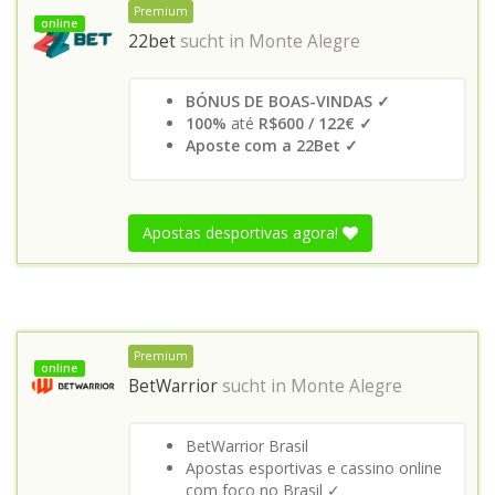
Premium
online
22bet
sucht in
Monte Alegre
BÓNUS DE BOAS-VINDAS ✓
100%
até
R$600 / 122€ ✓
Aposte com a 22Bet ✓
Apostas desportivas agora!
Premium
online
BetWarrior
sucht in
Monte Alegre
BetWarrior Brasil
Apostas esportivas e cassino online
com foco no Brasil ✓