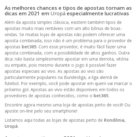
As melhores chances e tipos de apostas tornam as
dicas em 202
1
em
Uropá
especialmente lucrativas
Além da aposta simples clássica, existem também tipos de
apostas muito mais rentáveis com um alto bônus de boas-
vindas. Se muitas lojas de apostas não podem oferecer uma
aposta combinada, isso não é um problema para o provedor de
apostas
bet365
. Com esse provedor, é muito fácil fazer uma
aposta combinada, com a possibilidade de altos ganhos. Outra
dica: não basta simplesmente apostar em uma derrota, vitória
ou empate, pois mesmo durante o jogo é possível fazer
apostas especiais ao vivo. As apostas ao vivo são
particularmente populares na Bundesliga, a liga alemã de
futebol. Por exemplo, você pode apostar em quem vai marcar o
próximo gol. Apostas ao vivo estão disponíveis em todos os
provedores de apostas conhecidos, como o
bet365.
Encontre agora mesmo uma loja de apostas perto de você! Ou
aposte on-line pelo seu smartphone!
Listamos aqui todas as lojas de apostas perto de
Rondônia,
Uropá
.