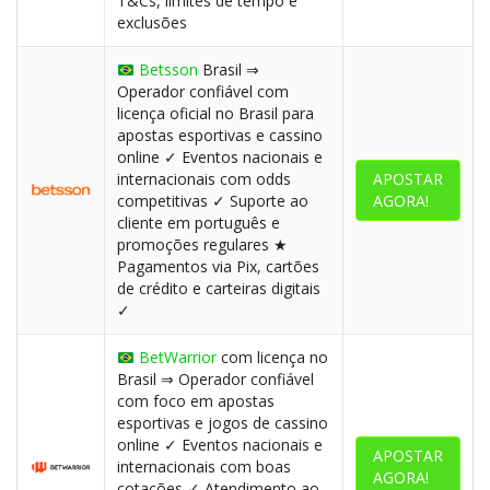
T&Cs, limites de tempo e
exclusões
Betsson
Brasil ⇒
Operador confiável com
licença oficial no Brasil para
apostas esportivas e cassino
online ✓ Eventos nacionais e
internacionais com odds
APOSTAR
competitivas ✓ Suporte ao
AGORA!
cliente em português e
promoções regulares ★
Pagamentos via Pix, cartões
de crédito e carteiras digitais
✓
BetWarrior
com licença no
Brasil ⇒ Operador confiável
com foco em apostas
esportivas e jogos de cassino
online ✓ Eventos nacionais e
APOSTAR
internacionais com boas
AGORA!
cotações ✓ Atendimento ao