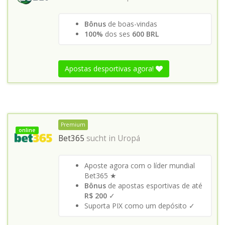
Bônus
de boas-vindas
100%
dos ses
600 BRL
Apostas desportivas agora!
Premium
online
Bet365
sucht in
Uropá
Aposte agora com o líder mundial
Bet365 ★
Bônus
de apostas esportivas de até
R$ 200
✓
Suporta PIX como um depósito ✓