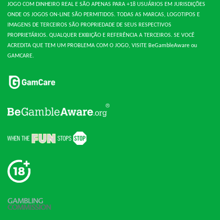
JOGO COM DINHEIRO REAL E SÃO APENAS PARA +18 USUÁRIOS EM JURISDIÇÕES
ONDE OS JOGOS ON-LINE SÃO PERMITIDOS.
TODAS AS MARCAS, LOGOTIPOS E
IMAGENS DE TERCEIROS SÃO PROPRIEDADE DE SEUS RESPECTIVOS
PROPRIETÁRIOS.
QUALQUER EXIBIÇÃO E REFERÊNCIA A TERCEIROS.
SE VOCÊ
ACREDITA QUE TEM UM PROBLEMA COM O JOGO, VISITE BeGambleAware ou
GAMCARE.