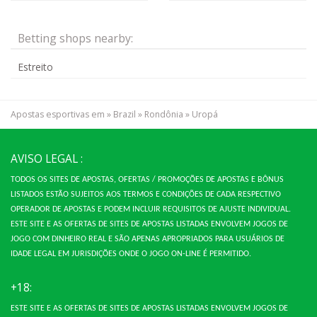
Betting shops nearby:
Estreito
Apostas esportivas em
»
Brazil
»
Rondônia
»
Uropá
AVISO LEGAL :
TODOS OS SITES DE APOSTAS, OFERTAS / PROMOÇÕES DE APOSTAS E BÔNUS
LISTADOS ESTÃO SUJEITOS AOS TERMOS E CONDIÇÕES DE CADA RESPECTIVO
OPERADOR DE APOSTAS E PODEM INCLUIR REQUISITOS DE AJUSTE INDIVIDUAL.
ESTE SITE E AS OFERTAS DE SITES DE APOSTAS LISTADAS ENVOLVEM JOGOS DE
JOGO COM DINHEIRO REAL E SÃO APENAS APROPRIADOS PARA USUÁRIOS DE
IDADE LEGAL EM JURISDIÇÕES ONDE O JOGO ON-LINE É PERMITIDO.
+18:
ESTE SITE E AS OFERTAS DE SITES DE APOSTAS LISTADAS ENVOLVEM JOGOS DE