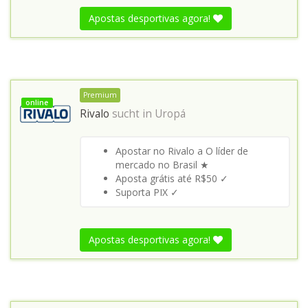
Apostas desportivas agora!
Premium
online
Rivalo
sucht in
Uropá
Apostar no Rivalo a O líder de
mercado no Brasil ★
Aposta grátis até R$50 ✓
Suporta PIX ✓
Apostas desportivas agora!