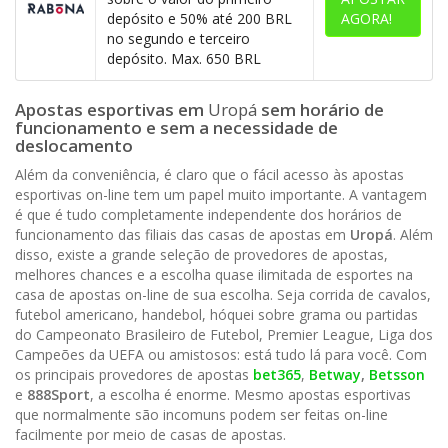
depósito e 50% até 200 BRL
AGORA!
no segundo e terceiro
depósito. Max. 650 BRL
Apostas esportivas em
Uropá
sem horário de
funcionamento e sem a necessidade de
deslocamento
Além da conveniência, é claro que o fácil acesso às apostas
esportivas on-line tem um papel muito importante. A vantagem
é que é tudo completamente independente dos horários de
funcionamento das filiais das casas de apostas em
Uropá
. Além
disso, existe a grande seleção de provedores de apostas,
melhores chances e a escolha quase ilimitada de esportes na
casa de apostas on-line de sua escolha. Seja corrida de cavalos,
futebol americano, handebol, hóquei sobre grama ou partidas
do Campeonato Brasileiro de Futebol, Premier League, Liga dos
Campeões da UEFA ou amistosos: está tudo lá para você. Com
os principais provedores de apostas
bet365
,
Betway
,
Betsson
e
888Sport
, a escolha é enorme. Mesmo apostas esportivas
que normalmente são incomuns podem ser feitas on-line
facilmente por meio de casas de apostas.