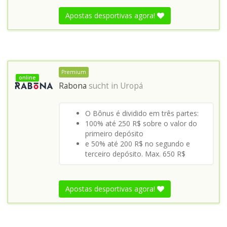
Apostas desportivas agora!
Premium
online
Rabona
sucht in
Uropá
O Bônus é dividido em três partes:
100% até 250 R$ sobre o valor do
primeiro depósito
e 50% até 200 R$ no segundo e
terceiro depósito. Max. 650 R$
Apostas desportivas agora!