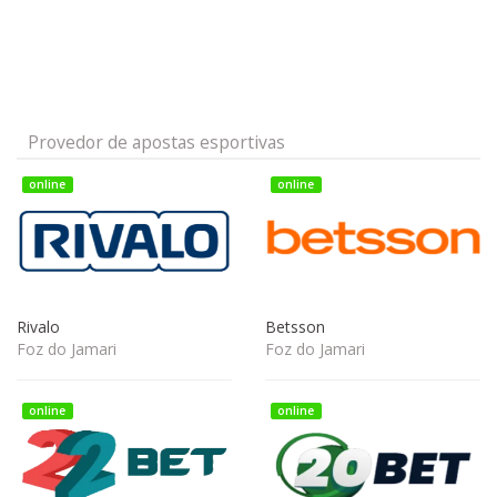
Provedor de apostas esportivas
online
online
Rivalo
Betsson
Foz do Jamari
Foz do Jamari
online
online