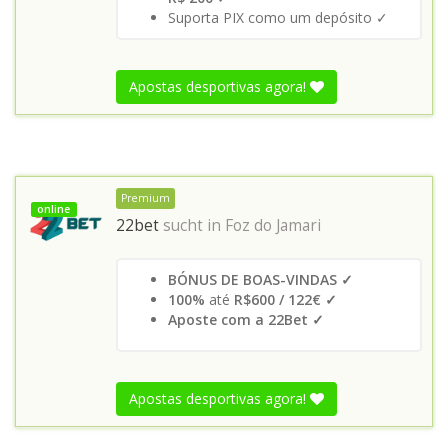
Suporta PIX como um depósito ✓
Apostas desportivas agora!
Premium
online
22bet
sucht in
Foz do Jamari
BÓNUS DE BOAS-VINDAS ✓
100%
até
R$600 / 122€ ✓
Aposte com a 22Bet ✓
Apostas desportivas agora!