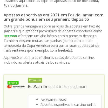
Listamos aqui todas as lojas de apostas perto de
Rondônia,
Foz do Jamari
.
Apostas esportivas em 202
1
em
Foz do Jamari
com
um grande bônus em seu primeiro depósito
Outra grande vantagem sobre as lojas de apostas em
Foz do
Jamari
é que grandes provedores de apostas esportivas como
Betsson
oferecem um alto bônus com o primeiro depósito.
Também existem muitas campanhas (como para a atual
temporada da Copa América) para tornar suas apostas ainda
mais rentáveis (por exemplo, com freebets).
Aqui você encontra as melhores casas de apostas on-line,
incluindo as ofertas atuais de boas-vindas:
Premium
online
BetWarrior
sucht in
Foz do Jamari
BetWarrior Brasil
Apostas esportivas e cassino online