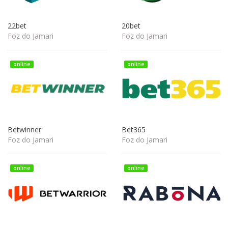
22bet
20bet
Foz do Jamari
Foz do Jamari
online
online
Betwinner
Bet365
Foz do Jamari
Foz do Jamari
online
online