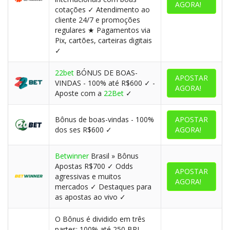
AGORA!
cotações ✓ Atendimento ao
cliente 24/7 e promoções
regulares ★ Pagamentos via
Pix, cartões, carteiras digitais
✓
22bet
BÓNUS DE BOAS-
APOSTAR
VINDAS - 100% até R$600 ✓ -
AGORA!
Aposte com a
22Bet
✓
Bônus de boas-vindas - 100%
APOSTAR
dos ses R$600 ✓
AGORA!
Betwinner
Brasil » Bônus
Apostas R$700 ✓ Odds
APOSTAR
agressivas e muitos
AGORA!
mercados ✓ Destaques para
as apostas ao vivo ✓
O Bônus é dividido em três
partes: 100% até 250 BRL