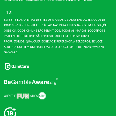
IDADE LEGAL EM JURISDIÇÕES ONDE O JOGO ON-LINE É PERMITIDO.
+18:
ESTE SITE E AS OFERTAS DE SITES DE APOSTAS LISTADAS ENVOLVEM JOGOS DE
JOGO COM DINHEIRO REAL E SÃO APENAS PARA +18 USUÁRIOS EM JURISDIÇÕES
ONDE OS JOGOS ON-LINE SÃO PERMITIDOS.
TODAS AS MARCAS, LOGOTIPOS E
IMAGENS DE TERCEIROS SÃO PROPRIEDADE DE SEUS RESPECTIVOS
PROPRIETÁRIOS.
QUALQUER EXIBIÇÃO E REFERÊNCIA A TERCEIROS.
SE VOCÊ
ACREDITA QUE TEM UM PROBLEMA COM O JOGO, VISITE BeGambleAware ou
GAMCARE.