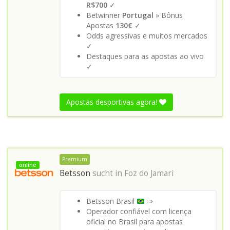
R$700
✓
Betwinner
Portugal
» Bônus
Apostas
130€
✓
Odds agressivas e muitos mercados
✓
Destaques para as apostas ao vivo
✓
Apostas desportivas agora!
Premium
online
Betsson
sucht in
Foz do Jamari
Betsson Brasil
⇒
Operador confiável com licença
oficial no Brasil para apostas