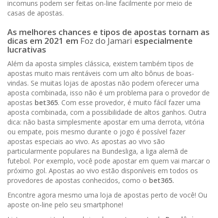
incomuns podem ser feitas on-line facilmente por meio de
casas de apostas.
As melhores chances e tipos de apostas tornam as
dicas em 202
1
em
Foz do Jamari
especialmente
lucrativas
Além da aposta simples clássica, existem também tipos de
apostas muito mais rentáveis com um alto bônus de boas-
vindas. Se muitas lojas de apostas não podem oferecer uma
aposta combinada, isso não é um problema para o provedor de
apostas
bet365
. Com esse provedor, é muito fácil fazer uma
aposta combinada, com a possibilidade de altos ganhos. Outra
dica: não basta simplesmente apostar em uma derrota, vitória
ou empate, pois mesmo durante o jogo é possível fazer
apostas especiais ao vivo. As apostas ao vivo são
particularmente populares na Bundesliga, a liga alemã de
futebol. Por exemplo, você pode apostar em quem vai marcar o
próximo gol. Apostas ao vivo estão disponíveis em todos os
provedores de apostas conhecidos, como o
bet365.
Encontre agora mesmo uma loja de apostas perto de você! Ou
aposte on-line pelo seu smartphone!