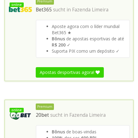
Premium
online
Bet365
sucht in
Fazenda Limeira
Aposte agora com o líder mundial
Bet365 ★
Bônus
de apostas esportivas de até
R$ 200
✓
Suporta PIX como um depósito ✓
Apostas desportivas agora!
Premium
online
20bet
sucht in
Fazenda Limeira
Bônus
de boas-vindas
100%
dos ses
600 BRL