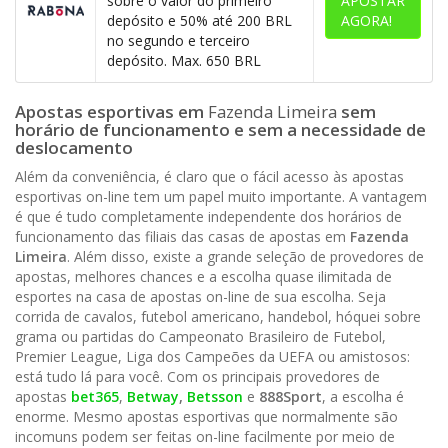
sobre o valor do primeiro
APOSTAR
depósito e 50% até 200 BRL
AGORA!
no segundo e terceiro
depósito. Max. 650 BRL
Apostas esportivas em
Fazenda Limeira
sem
horário de funcionamento e sem a necessidade de
deslocamento
Além da conveniência, é claro que o fácil acesso às apostas
esportivas on-line tem um papel muito importante. A vantagem
é que é tudo completamente independente dos horários de
funcionamento das filiais das casas de apostas em
Fazenda
Limeira
. Além disso, existe a grande seleção de provedores de
apostas, melhores chances e a escolha quase ilimitada de
esportes na casa de apostas on-line de sua escolha. Seja
corrida de cavalos, futebol americano, handebol, hóquei sobre
grama ou partidas do Campeonato Brasileiro de Futebol,
Premier League, Liga dos Campeões da UEFA ou amistosos:
está tudo lá para você. Com os principais provedores de
apostas
bet365
,
Betway
,
Betsson
e
888Sport
, a escolha é
enorme. Mesmo apostas esportivas que normalmente são
incomuns podem ser feitas on-line facilmente por meio de