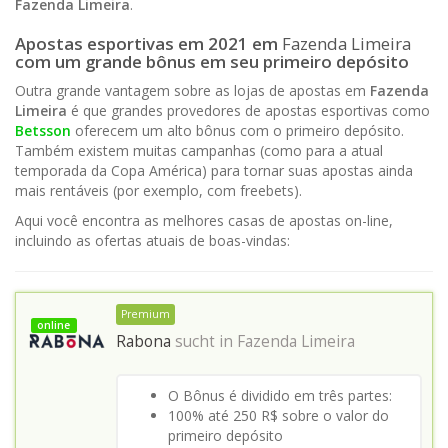
Fazenda Limeira
.
Apostas esportivas em 202
1
em
Fazenda Limeira
com um grande bônus em seu primeiro depósito
Outra grande vantagem sobre as lojas de apostas em
Fazenda
Limeira
é que grandes provedores de apostas esportivas como
Betsson
oferecem um alto bônus com o primeiro depósito.
Também existem muitas campanhas (como para a atual
temporada da Copa América) para tornar suas apostas ainda
mais rentáveis (por exemplo, com freebets).
Aqui você encontra as melhores casas de apostas on-line,
incluindo as ofertas atuais de boas-vindas:
Premium
online
Rabona
sucht in
Fazenda Limeira
O Bônus é dividido em três partes:
100% até 250 R$ sobre o valor do
primeiro depósito