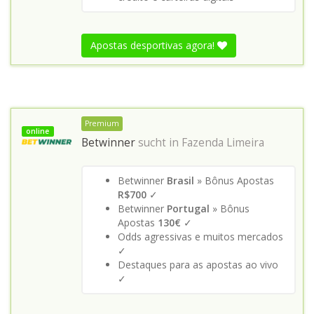
Apostas desportivas agora!
Premium
online
Betwinner
sucht in
Fazenda Limeira
Betwinner
Brasil
» Bônus Apostas
R$700
✓
Betwinner
Portugal
» Bônus
Apostas
130€
✓
Odds agressivas e muitos mercados
✓
Destaques para as apostas ao vivo
✓