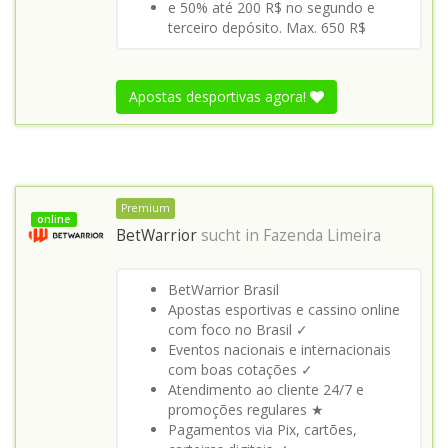
e 50% até 200 R$ no segundo e
terceiro depósito. Max. 650 R$
Apostas desportivas agora!
Premium
online
BetWarrior
sucht in
Fazenda Limeira
BetWarrior Brasil
Apostas esportivas e cassino online
com foco no Brasil ✓
Eventos nacionais e internacionais
com boas cotações ✓
Atendimento ao cliente 24/7 e
promoções regulares ★
Pagamentos via Pix, cartões,