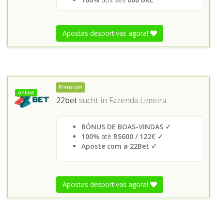
Apostas desportivas agora!
Premium
online
22bet
sucht in
Fazenda Limeira
BÓNUS DE BOAS-VINDAS ✓
100%
até
R$600 / 122€ ✓
Aposte com a 22Bet ✓
Apostas desportivas agora!