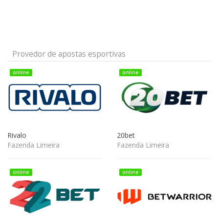
Provedor de apostas esportivas
online
online
Rivalo
20bet
Fazenda Limeira
Fazenda Limeira
online
online