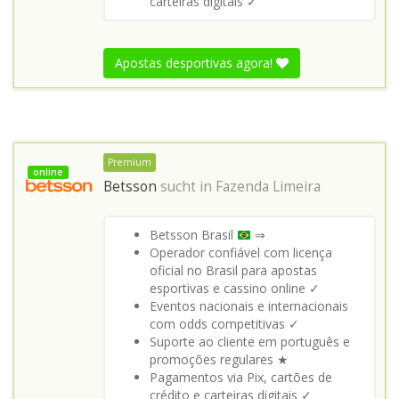
carteiras digitais ✓
Apostas desportivas agora!
Premium
online
Betsson
sucht in
Fazenda Limeira
Betsson Brasil
⇒
Operador confiável com licença
oficial no Brasil para apostas
esportivas e cassino online ✓
Eventos nacionais e internacionais
com odds competitivas ✓
Suporte ao cliente em português e
promoções regulares ★
Pagamentos via Pix, cartões de
crédito e carteiras digitais ✓