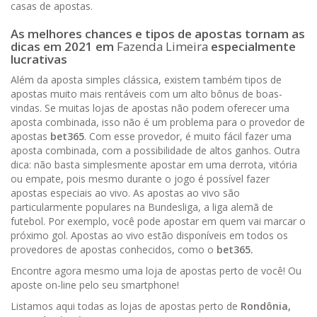
casas de apostas.
As melhores chances e tipos de apostas tornam as
dicas em 202
1
em
Fazenda Limeira
especialmente
lucrativas
Além da aposta simples clássica, existem também tipos de
apostas muito mais rentáveis com um alto bônus de boas-
vindas. Se muitas lojas de apostas não podem oferecer uma
aposta combinada, isso não é um problema para o provedor de
apostas
bet365
. Com esse provedor, é muito fácil fazer uma
aposta combinada, com a possibilidade de altos ganhos. Outra
dica: não basta simplesmente apostar em uma derrota, vitória
ou empate, pois mesmo durante o jogo é possível fazer
apostas especiais ao vivo. As apostas ao vivo são
particularmente populares na Bundesliga, a liga alemã de
futebol. Por exemplo, você pode apostar em quem vai marcar o
próximo gol. Apostas ao vivo estão disponíveis em todos os
provedores de apostas conhecidos, como o
bet365.
Encontre agora mesmo uma loja de apostas perto de você! Ou
aposte on-line pelo seu smartphone!
Listamos aqui todas as lojas de apostas perto de
Rondônia,