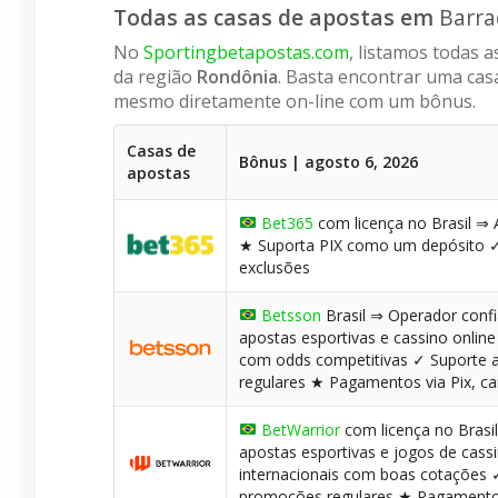
Todas as casas de apostas em
Barra
No
Sportingbetapostas.com
, listamos todas 
da região
Rondônia
. Basta encontrar uma cas
mesmo diretamente on-line com um bônus.
Casas de
Bônus | agosto 6, 2026
apostas
Bet365
com licença no Brasil ⇒ 
★ Suporta PIX como um depósito ✓ 
exclusões
Betsson
Brasil ⇒ Operador confiá
apostas esportivas e cassino online
com odds competitivas ✓ Suporte 
regulares ★ Pagamentos via Pix, cart
BetWarrior
com licença no Brasi
apostas esportivas e jogos de cass
internacionais com boas cotações 
promoções regulares ★ Pagamentos v