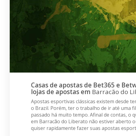
Casas de apostas de Bet365 e Be
lojas de apostas em
Barracão do L
Apostas esportivas clássicas existem desde 
o Brazil. Porém, ter o trabalho de ir até uma fi
passado há muito tempo. Afinal de contas, o q
em Barracão do Liberato não estiver aberto o
quiser rapidamente fazer suas apostas esport