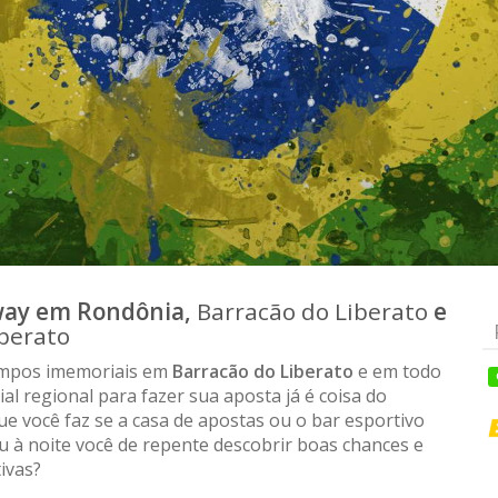
tway em
Rondônia,
Barracão do Liberato
e
iberato
tempos imemoriais em
Barracão do Liberato
e em todo
lial regional para fazer sua aposta já é coisa do
ue você faz se a casa de apostas ou o bar esportivo
u à noite você de repente descobrir boas chances e
ivas?