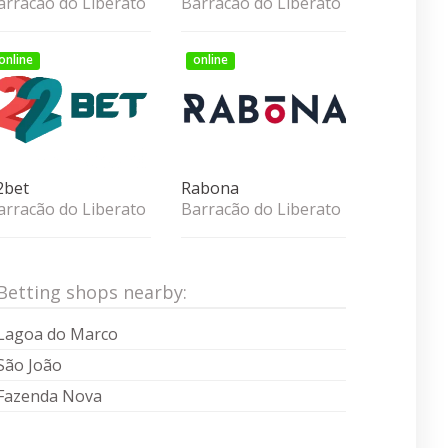
arracão do Liberato
Barracão do Liberato
online
online
2bet
Rabona
arracão do Liberato
Barracão do Liberato
Betting shops nearby:
Lagoa do Marco
São João
Fazenda Nova