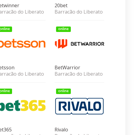
etwinner
20bet
arracão do Liberato
Barracão do Liberato
online
online
etsson
BetWarrior
arracão do Liberato
Barracão do Liberato
online
online
et365
Rivalo