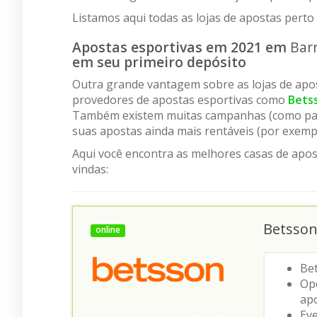
Listamos aqui todas as lojas de apostas perto
Apostas esportivas em 202
1
em
Bar
em seu primeiro depósito
Outra grande vantagem sobre as lojas de ap
provedores de apostas esportivas como
Bets
Também existem muitas campanhas (como para
suas apostas ainda mais rentáveis (por exempl
Aqui você encontra as melhores casas de apost
vindas:
Betsso
online
Be
Ope
apo
Eve