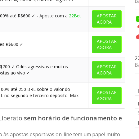
B
0% até R$600 ✓ - Aposte com a
22Bet
APOSTAR
AGORA!
APOSTAR
ses R$600 ✓
AGORA!
2
B
R$700 ✓ Odds agressivas e muitos
APOSTAR
stas ao vivo ✓
AGORA!
 100% até 250 BRL sobre o valor do
APOSTAR
L no segundo e terceiro depósito. Max.
AGORA!
Liberato
sem horário de funcionamento e
o
sso às apostas esportivas on-line tem um papel muito