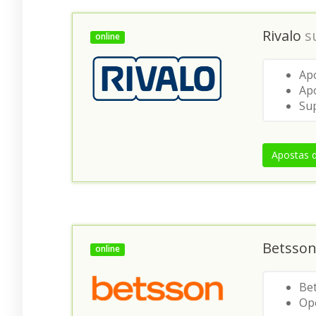
Rivalo
s
online
Apo
Apo
Su
Apostas d
Betsso
online
Be
Ope