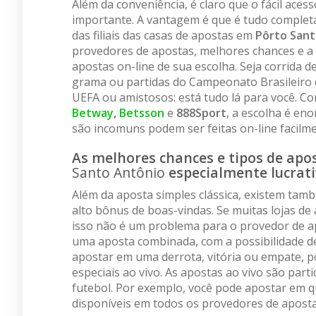
Além da conveniência, é claro que o fácil ace
importante. A vantagem é que é tudo comple
das filiais das casas de apostas em
Pôrto Sant
provedores de apostas, melhores chances e a 
apostas on-line de sua escolha. Seja corrida 
grama ou partidas do Campeonato Brasileiro 
UEFA ou amistosos: está tudo lá para você. C
Betway
,
Betsson
e
888Sport
, a escolha é e
são incomuns podem ser feitas on-line facilm
As melhores chances e tipos de apo
Santo Antônio
especialmente lucrat
Além da aposta simples clássica, existem tam
alto bônus de boas-vindas. Se muitas lojas 
isso não é um problema para o provedor de 
uma aposta combinada, com a possibilidade de
apostar em uma derrota, vitória ou empate, p
especiais ao vivo. As apostas ao vivo são par
futebol. Por exemplo, você pode apostar em q
disponíveis em todos os provedores de apost