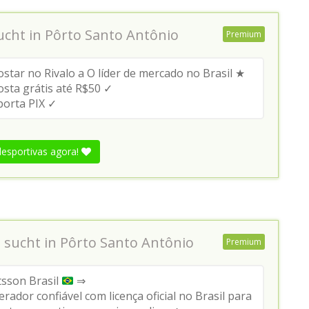
ucht in
Pôrto Santo Antônio
Premium
star no Rivalo a O líder de mercado no Brasil ★
sta grátis até R$50 ✓
porta PIX ✓
esportivas agora!
n
sucht in
Pôrto Santo Antônio
Premium
tsson Brasil
⇒
rador confiável com licença oficial no Brasil para