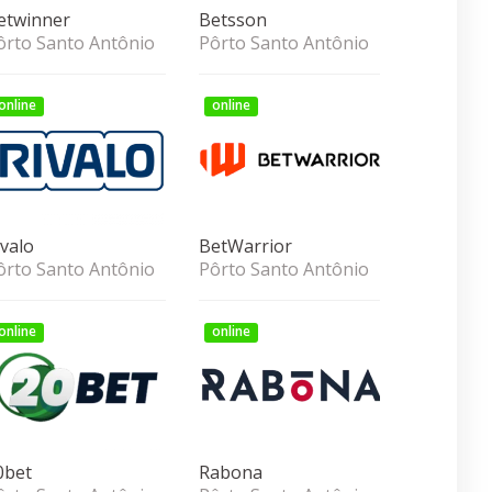
etwinner
Betsson
ôrto Santo Antônio
Pôrto Santo Antônio
online
online
ivalo
BetWarrior
ôrto Santo Antônio
Pôrto Santo Antônio
online
online
0bet
Rabona