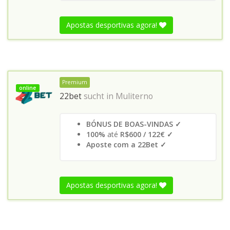
Apostas desportivas agora!
Premium
online
22bet
sucht in
Muliterno
BÓNUS DE BOAS-VINDAS ✓
100%
até
R$600 / 122€ ✓
Aposte com a 22Bet ✓
Apostas desportivas agora!