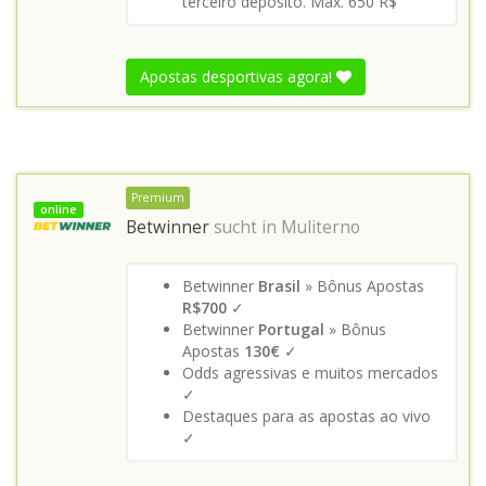
terceiro depósito. Max. 650 R$
Apostas desportivas agora!
Premium
online
Betwinner
sucht in
Muliterno
Betwinner
Brasil
» Bônus Apostas
R$700
✓
Betwinner
Portugal
» Bônus
Apostas
130€
✓
Odds agressivas e muitos mercados
✓
Destaques para as apostas ao vivo
✓