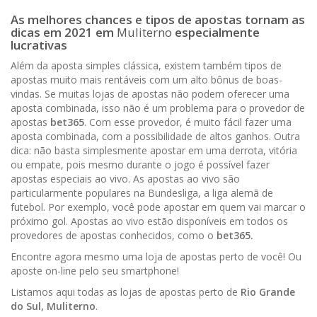
As melhores chances e tipos de apostas tornam as
dicas em 202
1
em
Muliterno
especialmente
lucrativas
Além da aposta simples clássica, existem também tipos de
apostas muito mais rentáveis com um alto bônus de boas-
vindas. Se muitas lojas de apostas não podem oferecer uma
aposta combinada, isso não é um problema para o provedor de
apostas
bet365
. Com esse provedor, é muito fácil fazer uma
aposta combinada, com a possibilidade de altos ganhos. Outra
dica: não basta simplesmente apostar em uma derrota, vitória
ou empate, pois mesmo durante o jogo é possível fazer
apostas especiais ao vivo. As apostas ao vivo são
particularmente populares na Bundesliga, a liga alemã de
futebol. Por exemplo, você pode apostar em quem vai marcar o
próximo gol. Apostas ao vivo estão disponíveis em todos os
provedores de apostas conhecidos, como o
bet365.
Encontre agora mesmo uma loja de apostas perto de você! Ou
aposte on-line pelo seu smartphone!
Listamos aqui todas as lojas de apostas perto de
Rio Grande
do Sul,
Muliterno
.