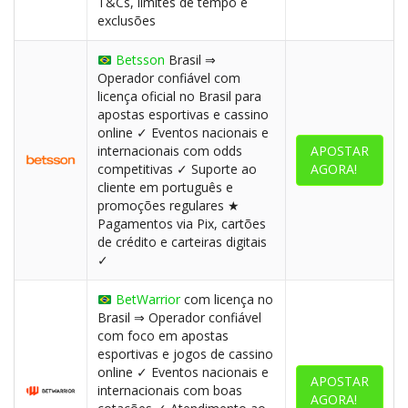
T&Cs, limites de tempo e
exclusões
Betsson
Brasil ⇒
Operador confiável com
licença oficial no Brasil para
apostas esportivas e cassino
online ✓ Eventos nacionais e
internacionais com odds
APOSTAR
competitivas ✓ Suporte ao
AGORA!
cliente em português e
promoções regulares ★
Pagamentos via Pix, cartões
de crédito e carteiras digitais
✓
BetWarrior
com licença no
Brasil ⇒ Operador confiável
com foco em apostas
esportivas e jogos de cassino
online ✓ Eventos nacionais e
APOSTAR
internacionais com boas
AGORA!