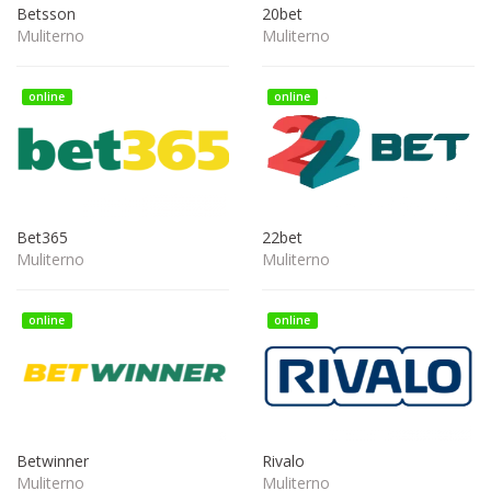
Betsson
20bet
Muliterno
Muliterno
online
online
Bet365
22bet
Muliterno
Muliterno
online
online
Betwinner
Rivalo
Muliterno
Muliterno