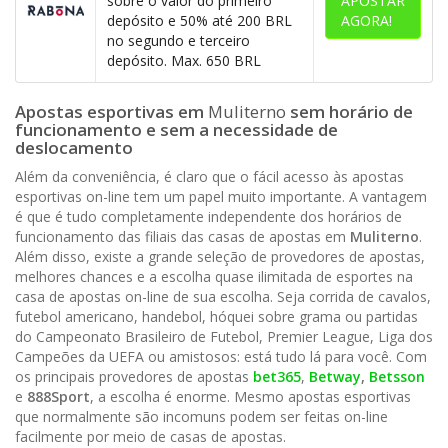
sobre o valor do primeiro
APOSTAR
depósito e 50% até 200 BRL
AGORA!
no segundo e terceiro
depósito. Max. 650 BRL
Apostas esportivas em
Muliterno
sem horário de
funcionamento e sem a necessidade de
deslocamento
Além da conveniência, é claro que o fácil acesso às apostas
esportivas on-line tem um papel muito importante. A vantagem
é que é tudo completamente independente dos horários de
funcionamento das filiais das casas de apostas em
Muliterno
.
Além disso, existe a grande seleção de provedores de apostas,
melhores chances e a escolha quase ilimitada de esportes na
casa de apostas on-line de sua escolha. Seja corrida de cavalos,
futebol americano, handebol, hóquei sobre grama ou partidas
do Campeonato Brasileiro de Futebol, Premier League, Liga dos
Campeões da UEFA ou amistosos: está tudo lá para você. Com
os principais provedores de apostas
bet365
,
Betway
,
Betsson
e
888Sport
, a escolha é enorme. Mesmo apostas esportivas
que normalmente são incomuns podem ser feitas on-line
facilmente por meio de casas de apostas.