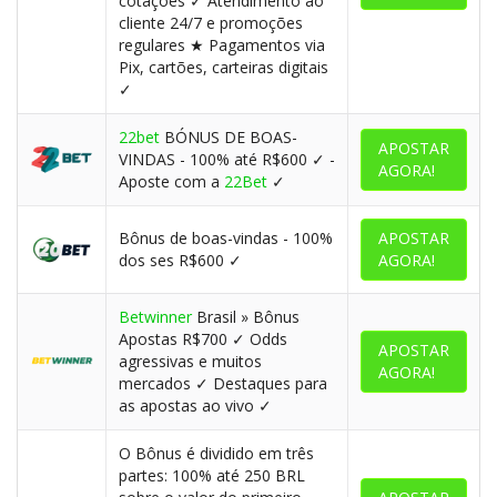
cotações ✓ Atendimento ao
cliente 24/7 e promoções
regulares ★ Pagamentos via
Pix, cartões, carteiras digitais
✓
22bet
BÓNUS DE BOAS-
APOSTAR
VINDAS - 100% até R$600 ✓ -
AGORA!
Aposte com a
22Bet
✓
Bônus de boas-vindas - 100%
APOSTAR
dos ses R$600 ✓
AGORA!
Betwinner
Brasil » Bônus
Apostas R$700 ✓ Odds
APOSTAR
agressivas e muitos
AGORA!
mercados ✓ Destaques para
as apostas ao vivo ✓
O Bônus é dividido em três
partes: 100% até 250 BRL