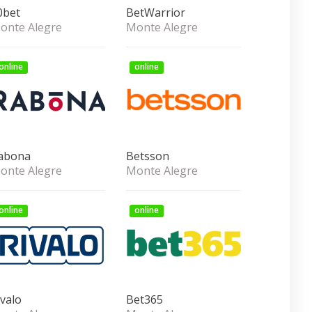
0bet
BetWarrior
onte Alegre
Monte Alegre
online
online
abona
Betsson
onte Alegre
Monte Alegre
online
online
ivalo
Bet365