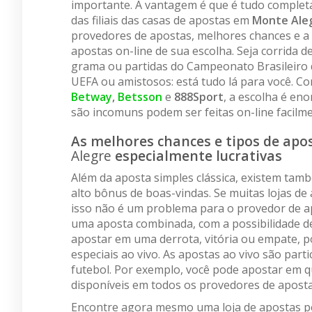
importante. A vantagem é que é tudo comple
das filiais das casas de apostas em
Monte Ale
provedores de apostas, melhores chances e a 
apostas on-line de sua escolha. Seja corrida 
grama ou partidas do Campeonato Brasileiro 
UEFA ou amistosos: está tudo lá para você. C
Betway
,
Betsson
e
888Sport
, a escolha é e
são incomuns podem ser feitas on-line facilm
As melhores chances e tipos de apo
Alegre
especialmente lucrativas
Além da aposta simples clássica, existem tam
alto bônus de boas-vindas. Se muitas lojas 
isso não é um problema para o provedor de 
uma aposta combinada, com a possibilidade de
apostar em uma derrota, vitória ou empate, p
especiais ao vivo. As apostas ao vivo são par
futebol. Por exemplo, você pode apostar em q
disponíveis em todos os provedores de apost
Encontre agora mesmo uma loja de apostas pe