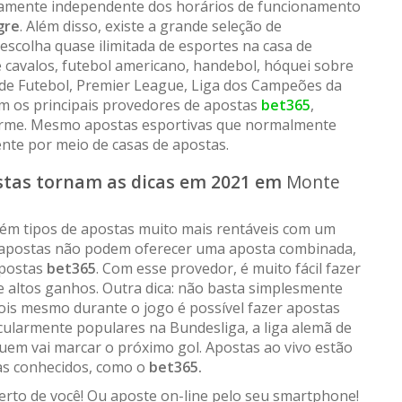
tamente independente dos horários de funcionamento
gre
. Além disso, existe a grande seleção de
escolha quase ilimitada de esportes na casa de
de cavalos, futebol americano, handebol, hóquei sobre
de Futebol, Premier League, Liga dos Campeões da
om os principais provedores de apostas
bet365
,
norme. Mesmo apostas esportivas que normalmente
ente por meio de casas de apostas.
stas tornam as dicas em 202
1
em
Monte
bém tipos de apostas muito mais rentáveis com um
de apostas não podem oferecer uma aposta combinada,
apostas
bet365
. Com esse provedor, é muito fácil fazer
 altos ganhos. Outra dica: não basta simplesmente
ois mesmo durante o jogo é possível fazer apostas
ticularmente populares na Bundesliga, a liga alemã de
uem vai marcar o próximo gol. Apostas ao vivo estão
as conhecidos, como o
bet365.
rto de você! Ou aposte on-line pelo seu smartphone!