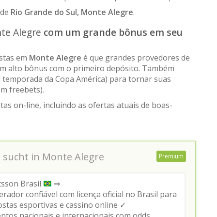
 de
Rio Grande do Sul,
Monte Alegre
.
te Alegre
com um grande bônus em seu
ostas em
Monte Alegre
é que grandes provedores de
m alto bônus com o primeiro depósito. Também
 temporada da Copa América) para tornar suas
m freebets).
as on-line, incluindo as ofertas atuais de boas-
n
sucht in
Monte Alegre
Premium
tsson Brasil
⇒
rador confiável com licença oficial no Brasil para
stas esportivas e cassino online ✓
ntos nacionais e internacionais com odds