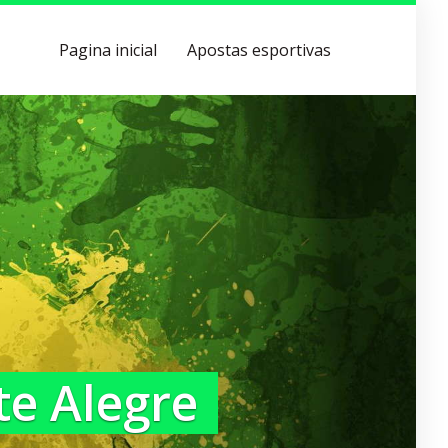
Pagina inicial
Apostas esportivas
e Alegre