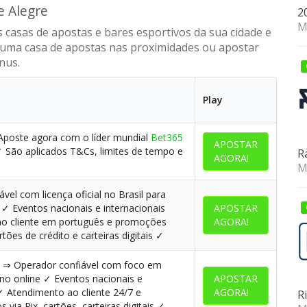
 Alegre
2
M
as casas de apostas e bares esportivos da sua cidade e
 uma casa de apostas nas proximidades ou apostar
nus.
Play
Aposte agora com o líder mundial
Bet365
APOSTAR
São aplicados T&Cs, limites de tempo e
R
AGORA!
M
vel com licença oficial no Brasil para
 ✓ Eventos nacionais e internacionais
APOSTAR
ao cliente em português e promoções
AGORA!
ões de crédito e carteiras digitais ✓
l ⇒ Operador confiável com foco em
ino online ✓ Eventos nacionais e
APOSTAR
✓ Atendimento ao cliente 24/7 e
AGORA!
R
ia Pix, cartões, carteiras digitais ✓