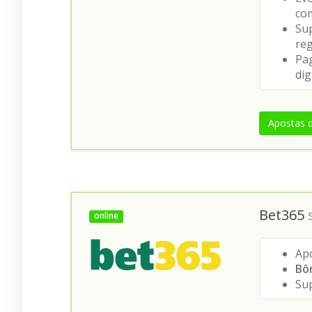
com
Su
re
Pag
dig
Apostas d
Bet365
online
Apo
Bô
Su