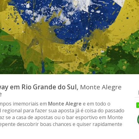
tway em
Rio Grande do Sul,
Monte Alegre
e
tempos imemoriais em
Monte Alegre
e em todo o
ial regional para fazer sua aposta já é coisa do passado
faz se a casa de apostas ou o bar esportivo em Monte
 repente descobrir boas chances e quiser rapidamente