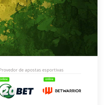
Provedor de apostas esportivas
online
online